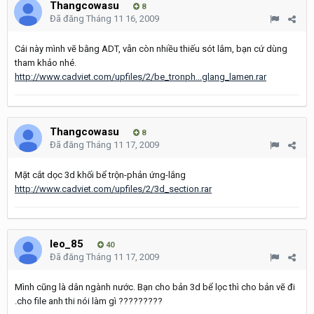
Thangcowasu
8
Đã đăng
Tháng 11 16, 2009
Cái này mình vẽ bằng ADT, vẫn còn nhiều thiếu sót lắm, bạn cứ dùng
tham khảo nhé.
http://www.cadviet.com/upfiles/2/be_tronph...glang_lamen.rar
Thangcowasu
8
Đã đăng
Tháng 11 17, 2009
Mặt cắt dọc 3d khối bể trộn-phản ứng-lắng
http://www.cadviet.com/upfiles/2/3d_section.rar
leo_85
40
Đã đăng
Tháng 11 17, 2009
Mình cũng là dân ngành nước. Bạn cho bản 3d bể lọc thì cho bản vẽ đi
.cho file anh thi nói làm gì ?????????