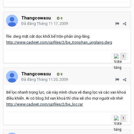
Thangcowasu
8
Đã đăng
Tháng 11 17, 2009
file .dwg mặt cắt dọc khối bể trộn-phản ứng-lắng.
http://www.cadviet.com/upfiles/2/be_tronphan_unglang.dwg
1
Thangcowasu
8
Đã đăng
Tháng 11 20, 2009
Bể lọc nhanh trọng lực, cái này mình chưa vẽ đang lọc và các van khoá
điều khiển. Ai có blog 3d van khoá thì chia sẽ cho mọi người với nhé!
http://www.cadviet.com/upfiles/2/be_loc.rar
1