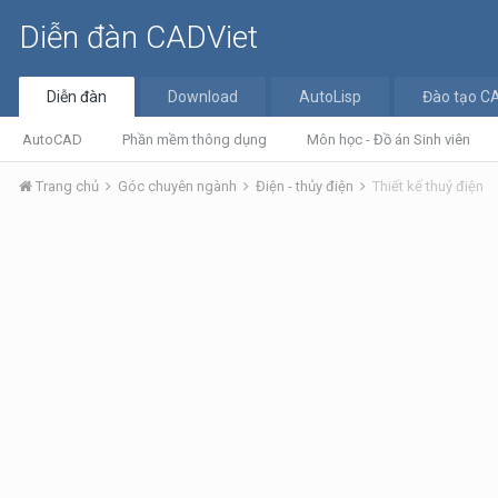
Diễn đàn CADViet
Diễn đàn
Download
AutoLisp
Đào tạo C
AutoCAD
Phần mềm thông dụng
Môn học - Đồ án Sinh viên
Trang chủ
Góc chuyên ngành
Điện - thủy điện
Thiết kế thuỷ điện