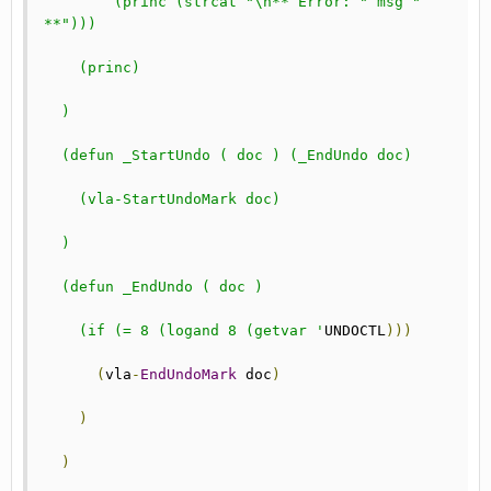
        (princ (strcat "\n** Error: " msg " 
**")))
    (princ)
  )  
  (defun _StartUndo ( doc ) (_EndUndo doc)
    (vla-StartUndoMark doc)
  )
  (defun _EndUndo ( doc )
    (if (= 8 (logand 8 (getvar '
UNDOCTL
)))
(
vla
-
EndUndoMark
 doc
)
)
)