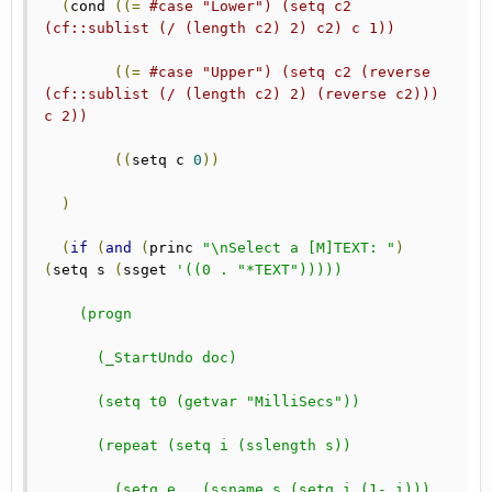
(
cond	
((=
#case "Lower") (setq c2 
(cf::sublist (/ (length c2) 2) c2) c 1))
((=
#case "Upper") (setq c2 (reverse 
(cf::sublist (/ (length c2) 2) (reverse c2))) 
c 2))
((
setq c 
0
))
)
(
if
(
and
(
princ 
"\nSelect a [M]TEXT: "
)
(
setq s 
(
ssget 
'((0 . "*TEXT")))))
    (progn
      (_StartUndo doc)
      (setq t0 (getvar "MilliSecs"))
      (repeat (setq i (sslength s))
	(setq e   (ssname s (setq i (1- i)))