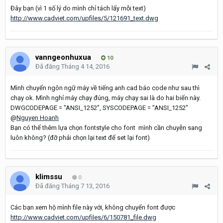
Đây bạn (vì 1 số lý do mình chỉ tách lấy mỗi text)
http://www.cadviet.com/upfiles/5/121691_text.dwg
vanngeonhuxua
10
Đã đăng
Tháng 4 14, 2016
Mình chuyển ngôn ngữ máy về tiếng anh cad báo code như sau thì
chạy ok. Mình nghỉ máy chạy đúng, máy chạy sai là do hai biến này.
DWGCODEPAGE = "ANSI_1252", SYSCODEPAGE = "ANSI_1252"
@
Nguyen Hoanh
Bạn có thể thêm lựa chọn fontstyle cho font mình cần chuyễn sang
luôn không? (đỡ phải chọn lại text để set lại font)
klimssu
0
Đã đăng
Tháng 7 13, 2016
Các bạn xem hộ mình file này với, không chuyển font được
http://www.cadviet.com/upfiles/6/150781_file.dwg