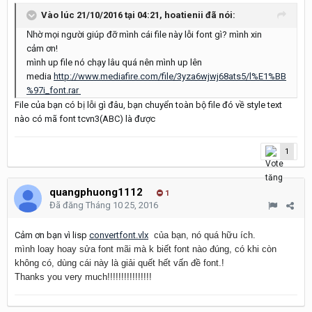
Vào lúc 21/10/2016 tại 04:21, hoatienii đã nói:
Nh
ờ mọi người giúp đỡ mình cái file này lỗi font gì? mình xin
cảm ơn!
mình up file nó chạy lâu quá nên mình up lên
media
http://www.mediafire.com/file/3yza6wjwj68ats5/l%E1%BB
%97i_font.rar
File của bạn có bị lỗi gì đâu, bạn chuyển toàn bộ file đó về style text
nào có mã font tcvn3(ABC) là được
1
quangphuong1112
1
Đã đăng
Tháng 10 25, 2016
Cảm ơn bạn vì lisp
convertfont.vlx
của bạn, nó quá hữu ích.
mình loay hoay sửa font mãi mà k biết font nào đúng, có khi còn
không có, dùng cái này là giải quết hết vấn đề font.!
Thanks you very much!!!!!!!!!!!!!!!!