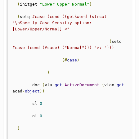
(
initget 
"Lower Upper Normal"
)
(
setq	
#case (cond ((getkword (strcat 
"\nSpecify Case-Sensitiy option: 
[Lower/Upper/Normal] <"
(
setq 
#case (cond (#case) ("Normal"))) ">: ")))
(#
case
)
)
        doc 
(
vla
-
get
-
ActiveDocument
(
vlax
-
get
-
acad
-
object
))
	sl 
0
	ol 
0
)