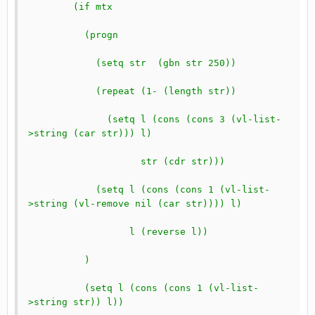
	(if mtx
	  (progn
	    (setq str  (gbn str 250))
	    (repeat (1- (length str))
	      (setq l (cons (cons 3 (vl-list-
>string (car str))) l)
		    str (cdr str)))
	    (setq l (cons (cons 1 (vl-list-
>string (vl-remove nil (car str)))) l)
		  l (reverse l))
	  )
	  (setq l (cons (cons 1 (vl-list-
>string str)) l)) 