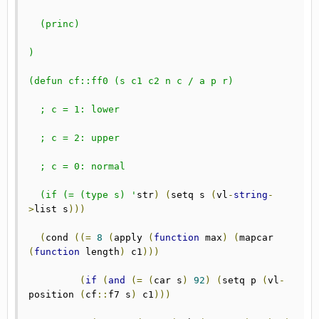
  (princ)
)
(defun cf::ff0 (s c1 c2 n c / a p r)
  ; c = 1: lower
  ; c = 2: upper
  ; c = 0: normal
  (if (= (type s) '
str
)
(
setq s 
(
vl
-
string
-
>
list s
)))
(
cond 
((=
8
(
apply 
(
function
 max
)
(
mapcar 
(
function
 length
)
 c1
)))
(
if
(
and
(=
(
car s
)
92
)
(
setq p 
(
vl
-
position 
(
cf
::
f7 s
)
 c1
)))