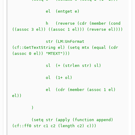
	      el  (entget e)
	      h   (reverse (cdr (member (cond 
((assoc 3 el)) ((assoc 1 el))) (reverse el))))
	      str (LM:UnFormat 
(cf::GetTextString el) (setq mtx (equal (cdr 
(assoc 0 el)) "MTEXT")))
	      sl  (+ (strlen str) sl)
	      ol  (1+ ol)
	      el  (cdr (member (assoc 1 el) 
el))
	)
	(setq str (apply (function append) 
(cf::ff0 str c1 c2 (length c2) c)))