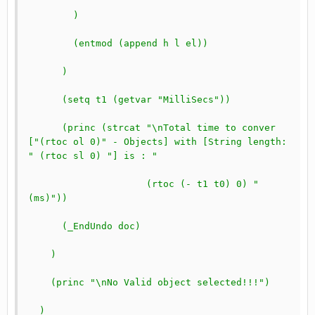
	)	
	(entmod (append h l el))
      )
      (setq t1 (getvar "MilliSecs"))
      (princ (strcat "\nTotal time to conver 
["(rtoc ol 0)" - Objects] with [String length: 
" (rtoc sl 0) "] is : "
		     (rtoc (- t1 t0) 0) " 
(ms)"))
      (_EndUndo doc)
    )
    (princ "\nNo Valid object selected!!!")
  )