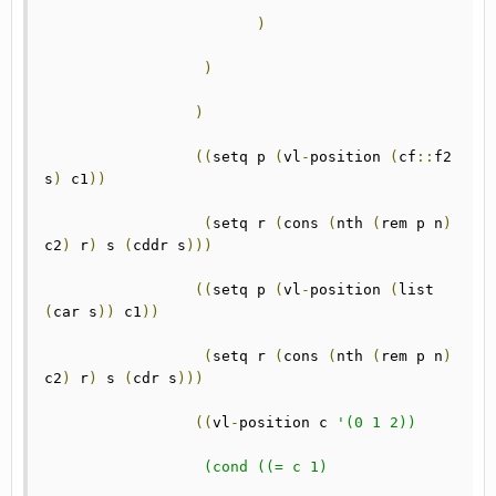
)
)
)
((
setq p 
(
vl
-
position 
(
cf
::
f2 
s
)
 c1
))
(
setq r 
(
cons 
(
nth 
(
rem p n
)
c2
)
 r
)
 s 
(
cddr s
)))
((
setq p 
(
vl
-
position 
(
list 
(
car s
))
 c1
))
(
setq r 
(
cons 
(
nth 
(
rem p n
)
c2
)
 r
)
 s 
(
cdr s
)))
((
vl
-
position c 
'(0 1 2))
		  (cond ((= c 1)