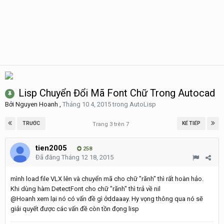
Lisp Chuyển Đổi Mã Font Chữ Trong Autocad
Bởi
Nguyen Hoanh
,
Tháng 10 4, 2015
trong
AutoLisp
TRƯỚC
KẾ TIẾP
Trang 3 trên 7
tien2005
258
Đã đăng
Tháng 12 18, 2015
mình load file VLX lên và chuyển mã cho chữ "rãnh" thì rất hoàn hảo.
Khi dùng hàm DetectFont cho chữ "rãnh" thì trả về nil
@Hoanh xem lại nó có vấn đề gì ởddaaay. Hy vọng thông qua nó sẽ
giải quyết được các vấn đề còn tồn đọng lisp