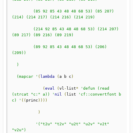
         (85 92 85 43 48 48 68 53) (85 207) 
(214) (214 217) (214 216) (214 219)
         (214 92 85 43 48 48 68 53) (214 207) 
(89 217) (89 216) (89 219)
         (89 92 85 43 48 48 68 53) (206) 
(209))
  )
  (mapcar '
(
lambda
(
a b c
)
(
eval
(
vl
-
list
*
'defun (read 
(strcat "c:" a)) '
nil
(
list 
'cf::convertfont b 
c) '
((
princ
))))
)
'("t2u" "t2v" "u2t" "u2v" "v2t" 
"v2u")