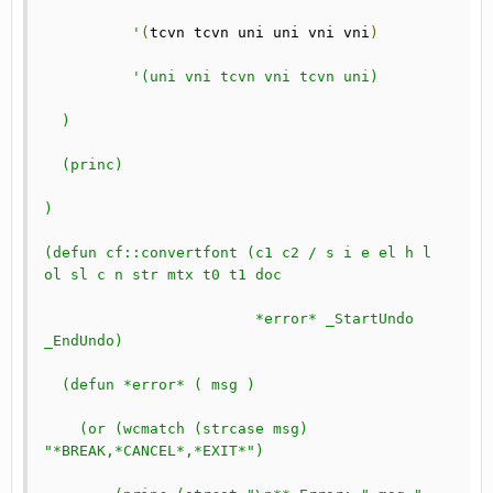
	  '
(
tcvn tcvn uni uni vni vni
)
'(uni vni tcvn vni tcvn uni)
  )
  (princ)
)
(defun cf::convertfont (c1 c2 / s i e el h l 
ol sl c n str mtx t0 t1 doc
			*error* _StartUndo 
_EndUndo)
  (defun *error* ( msg )
    (or (wcmatch (strcase msg) 
"*BREAK,*CANCEL*,*EXIT*")