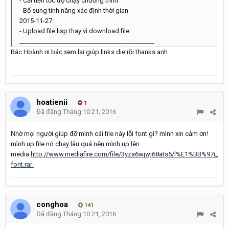
- Cải tiến tốc độ chạy chương trình
- Bổ sung tính năng xác định thời gian
2015-11-27:
- Upload file lisp thay vì download file.
____________________________________________
Bác Hoành ơi bác xem lại giúp links die rồi thanks anh
hoatienii
1
Đã đăng
Tháng 10 21, 2016
Nh
ờ mọi người giúp đỡ mình cái file này lỗi font gì? mình xin cảm ơn!
mình up file nó chạy lâu quá nên mình up lên
media
http://www.mediafire.com/file/3yza6wjwj68ats5/l%E1%BB%97i_
font.rar
conghoa
141
Đã đăng
Tháng 10 21, 2016