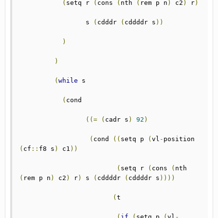
(
setq r 
(
cons 
(
nth 
(
rem p n
)
 c2
)
 r
)
		 s 
(
cdddr 
(
cddddr s
))
)
)
(
while
 s
(
cond 
((=
(
cadr s
)
92
)
(
cond 
((
setq p 
(
vl
-
position 
(
cf
::
f8 s
)
 c1
))
(
setq r 
(
cons 
(
nth 
(
rem p n
)
 c2
)
 r
)
 s 
(
cddddr 
(
cddddr s
))))
(
t
(
if
(
setq p 
(
vl
-