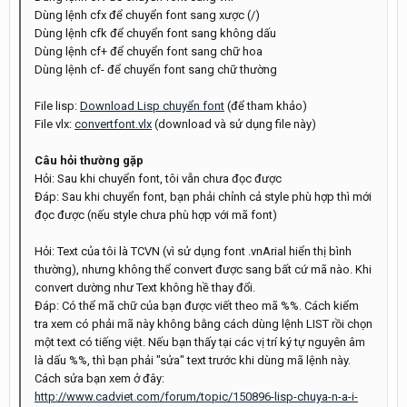
Dùng lệnh cfx để chuyển font sang xược (/)
Dùng lệnh cfk để chuyển font sang không dấu
Dùng lệnh cf+ để chuyển font sang chữ hoa
Dùng lệnh cf- để chuyển font sang chữ thường
File lisp:
Download Lisp chuyển font
(để tham khảo)
File vlx:
convertfont.vlx
(download và sử dụng file này)
Câu hỏi thường gặp
Hỏi: Sau khi chuyển font, tôi vẫn chưa đọc được
Đáp: Sau khi chuyển font, bạn phải chỉnh cả style phù hợp thì mới
đọc được (nếu style chưa phù hợp với mã font)
Hỏi: Text của tôi là TCVN (vì sử dụng font .vnArial hiển thị bình
thường), nhưng không thể convert được sang bất cứ mã nào. Khi
convert dường như Text không hề thay đổi.
Đáp: Có thể mã chữ của bạn được viết theo mã %%. Cách kiểm
tra xem có phải mã này không bằng cách dùng lệnh LIST rồi chọn
một text có tiếng việt. Nếu bạn thấy tại các vị trí ký tự nguyên âm
là dấu %%, thì bạn phải "sửa" text trước khi dùng mã lệnh này.
Cách sửa bạn xem ở đây:
http://www.cadviet.com/forum/topic/150896-lisp-chuya-n-a-i-