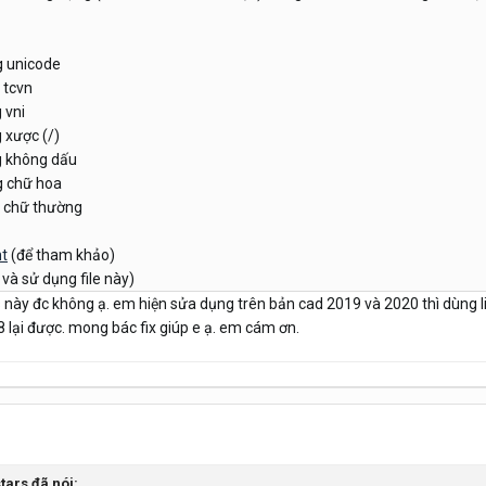
g unicode
 tcvn
 vni
 xược (/)
g không dấu
g chữ hoa
g chữ thường
nt
(để tham khảo)
và sử dụng file này)
s này đc không ạ. em hiện sửa dụng trên bản cad 2019 và 2020 thì dùng li
 lại được. mong bác fix giúp e ạ. em cám ơn.
stars
đã nói: