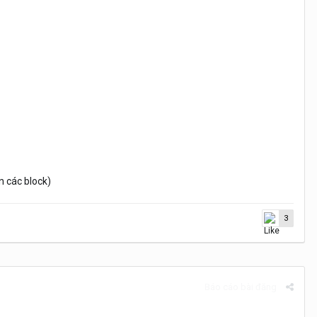
n các block)
3
Báo cáo bài đăng