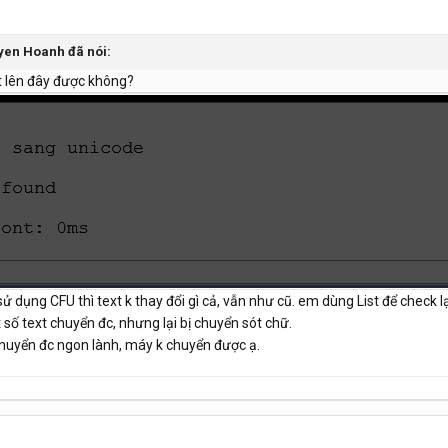
yen Hoanh
đã nói:
t lên đây được không?
sử dụng CFU thì text k thay đổi gì cả, vẫn như cũ. em dùng List để check l
 số text chuyển đc, nhưng lại bị chuyển sót chữ.
uyển đc ngon lành, máy k chuyển được ạ.