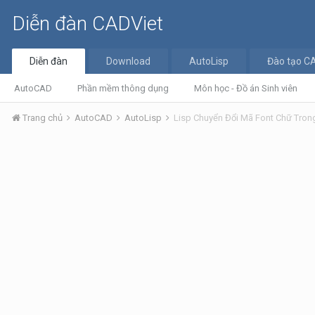
Diễn đàn CADViet
Diễn đàn
Download
AutoLisp
Đào tạo C
AutoCAD
Phần mềm thông dụng
Môn học - Đồ án Sinh viên
Trang chủ
AutoCAD
AutoLisp
Lisp Chuyển Đổi Mã Font Chữ Tro