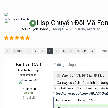
Lisp Chuyển Đổi Mã Fo
Bởi
Nguyen Hoanh
,
Tháng 10 4, 2015
trong
AutoLisp
Trang
1
2
3
4
5
6
7
TRƯỚC
KẾ TIẾP
Biet ve CAD
Đã đăng
Tháng 3 19, 2019
biết lệnh group
Vào lúc 14/3/2019 tại 05:33,
an
Cái này có cách nào mình áp dụng
Cập nhật bản mới cho bạn:
Lisp sẽ c
Thành viên
258
https://drive.google.com/file/d/
491 bài viết