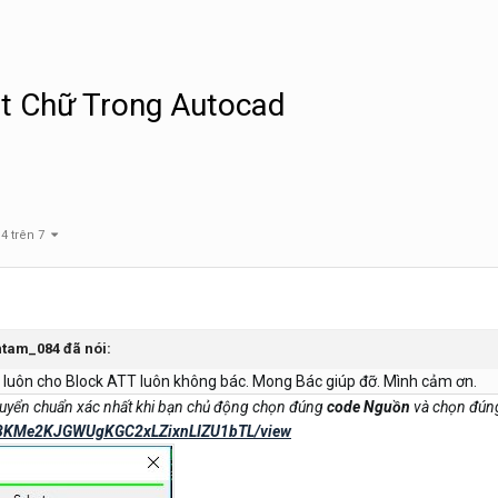
nt Chữ Trong Autocad
 4 trên 7
htam_084
đã nói:
 luôn cho Block ATT luôn không bác. Mong Bác giúp đỡ. Mình cảm ơn.
huyển chuẩn xác nhất khi bạn chủ động chọn đúng
code Nguồn
và chọn đú
1O-a3KMe2KJGWUgKGC2xLZixnLIZU1bTL/view