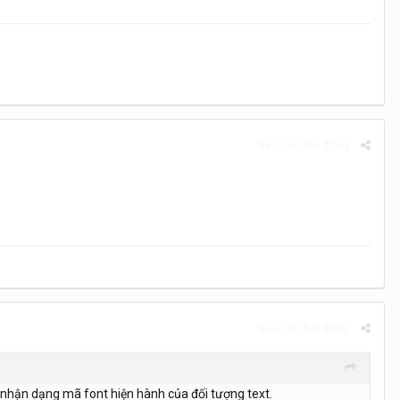
Báo cáo bài đăng
Báo cáo bài đăng
ự nhận dạng mã font hiện hành của đối tượng text.