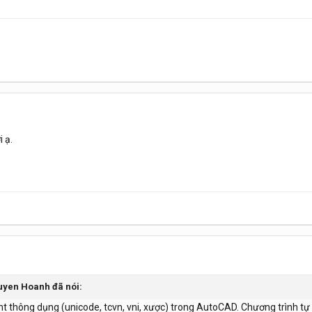
i ạ.
uyen Hoanh
đã nói:
ont thông dụng (unicode, tcvn, vni, xược) trong AutoCAD. Chương trình t