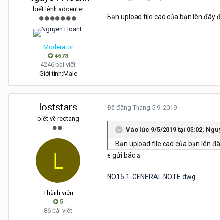
biết lệnh adcenter
Bạn upload file cad của bạn lên đây
Moderator
4673
4246 bài viết
Giới tính:
Male
loststars
Đã đăng
Tháng 5 9, 2019
biết vẽ rectang
Vào lúc 9/5/2019 tại 03:02,
Ngu
Bạn upload file cad của bạn lên 
e gửi bác ạ.
NO15.1-GENERAL NOTE.dwg
Thành viên
5
86 bài viết