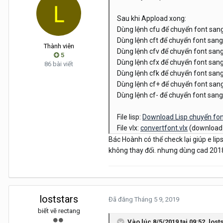
Sau khi Appload xong:
Dùng lệnh cfu để chuyển font san
Dùng lệnh cft để chuyển font sang
Thành viên
Dùng lệnh cfv để chuyển font sang
5
Dùng lệnh cfx để chuyển font sang
86 bài viết
Dùng lệnh cfk để chuyển font san
Dùng lệnh cf+ để chuyển font san
Dùng lệnh cf- để chuyển font san
File lisp:
Download Lisp chuyển fo
File vlx:
convertfont.vlx
(download 
Bác Hoành có thể check lại giúp e lip
không thay đổi. nhưng dùng cad 2018
loststars
Đã đăng
Tháng 5 9, 2019
biết vẽ rectang
Vào lúc 8/5/2019 tại 09:52,
lost