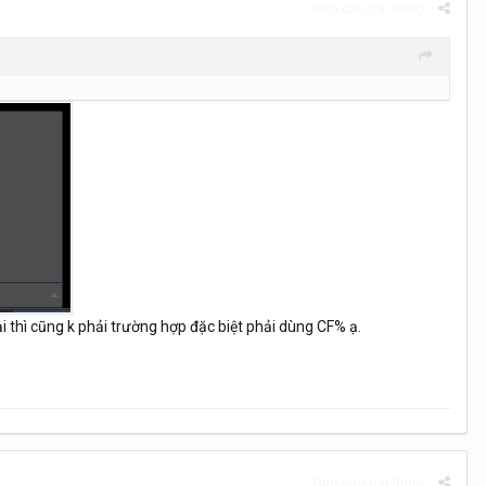
Báo cáo bài đăng
ại thì cũng k phải trường hợp đặc biệt phải dùng CF% ạ.
Báo cáo bài đăng