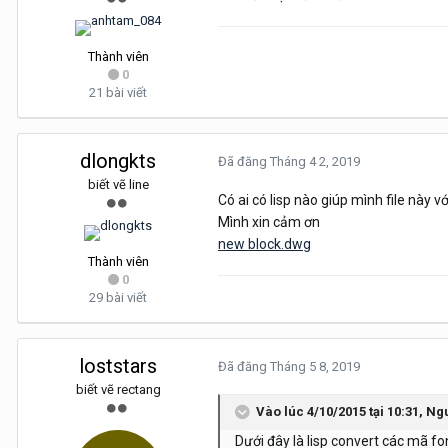
Thành viên
0
21 bài viết
dlongkts
Đã đăng
Tháng 4 2, 2019
biết vẽ line
Có ai có lisp nào giúp mình file này vớ
Mình xin cảm ơn
new block.dwg
Thành viên
0
29 bài viết
loststars
Đã đăng
Tháng 5 8, 2019
biết vẽ rectang
Vào lúc 4/10/2015 tại 10:31,
Ng
Dưới đây là lisp convert các mã f