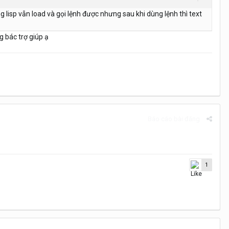
 lisp vẫn load và gọi lệnh được nhưng sau khi dùng lệnh thì text
 bác trợ giúp ạ
Báo cáo bài đăng
1