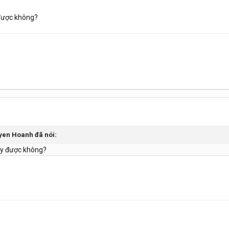
 được không?
yen Hoanh
đã nói:
đây được không?