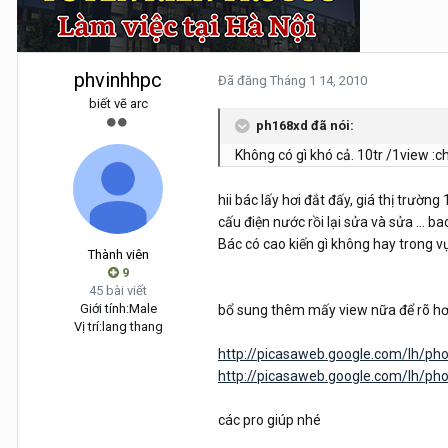
phvinhhpc
Đã đăng
Tháng 1 14, 2010
biết vẽ arc
ph168xd đã nói:
Không có gì khó cả. 10tr /1view :c
hii bác lấy hơi đắt đấy, giá thị trường
cấu điện nước rồi lại sửa và sửa ... 
Bác có cao kiến gì không hay trong v
Thành viên
9
45 bài viết
Giới tính:
Male
bổ sung thêm mấy view nữa để rõ hơ
Vị trí:
lang thang
http://picasaweb.google.com/lh/phot
http://picasaweb.google.com/lh/phot
các pro giúp nhé