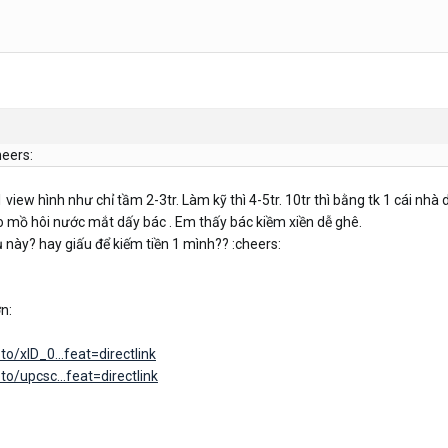
heers:
 1 view hình như chỉ tầm 2-3tr. Làm kỹ thì 4-5tr. 10tr thì bằng tk 1 cái nhà
bao mồ hôi nước mắt dấy bác . Em thấy bác kiềm xiền dễ ghê.
ụ này? hay giấu để kiếm tiền 1 mình?? :cheers:
n:
o/xlD_0...feat=directlink
o/upcsc...feat=directlink