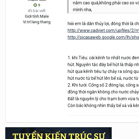
nằm cao quá,không phải cao so vớ
9
mình nha,
45 bài viết
Giới tính:
Male
Vị trí:
lang thang
hiiii em là dân thủy lợi, đông thời là
http://www.cadviet.com/upfiles/2
http://picasaweb.google.com/lh/pho
1. khi Tiêu: cái kênh to nhất nước đe
hút. Nguyên tắc đáy bể hút là thấp n
hút qua kênh tiêu tự chảy ra sông q
hút nước từ bể hút lên bể xả, nước t
2. Khi tưới: Cống số 2 đóng lại, cốn
đồng thời ngăn không cho nước chảy 
Đất là nguyên lý cho trạm bơm vừa t
Còn bác không nhìn thấy bể xả và kên