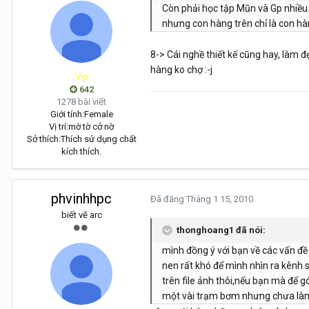
Còn phải học tập Mũn và Gp nhiều
nhưng con hàng trên chỉ là con hàn
8-> Cái nghề thiết kế cũng hay, làm 
hàng ko chợ :-j
Vip
642
1278 bài viết
Giới tính:
Female
Vị trí:
mờ tờ cở nờ
Sở thích:
Thích sử dụng chất
kích thích.
phvinhhpc
Đã đăng
Tháng 1 15, 2010
biết vẽ arc
thonghoang1 đã nói:
mình đồng ý với bạn về các vấn đề
nen rất khó để mình nhìn ra kênh 
trên file ảnh thôi,nếu bạn mà để 
một vài trạm bơm nhưng chưa làm p