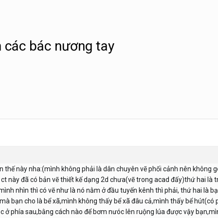
n các bác nương tay
 thế này nha:(mình không phải là dân chuyên vẽ phối cảnh nên không góp
 ct này đã có bản vẽ thiết kế dạng 2d chưa(vẽ trong acad đấy)thứ hai là t
mình nhìn thì có vẽ như là nó nằm ở đầu tuyến kênh thì phải, thứ hai là b
 mà bạn cho là bể xã,mình không thấy bể xã đâu cả,mình thấy bể hút(có p
ở phía sau,bằng cách nào để bơm nưóc lên ruộng lúa được vậy bạn,mình