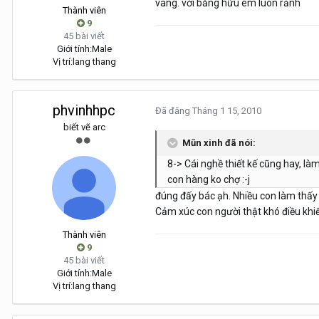
vâng. với bằng hữu em luôn rảnh
Thành viên
9
45 bài viết
Giới tính:
Male
Vị trí:
lang thang
phvinhhpc
Đã đăng
Tháng 1 15, 2010
biết vẽ arc
Mũn xinh đã nói:
8-> Cái nghề thiết kế cũng hay, là
con hàng ko chợ :-j
đúng đấy bác ạh. Nhiều con làm thấy
Cảm xúc con người thật khó điều khiể
Thành viên
9
45 bài viết
Giới tính:
Male
Vị trí:
lang thang