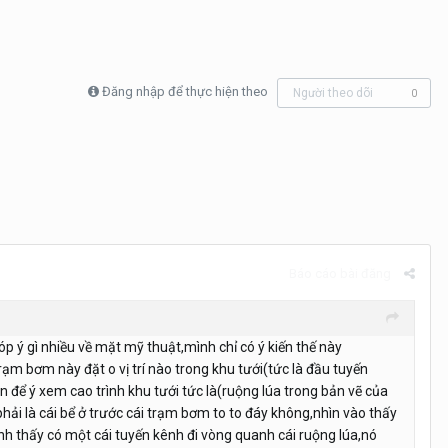
Đăng nhập để thực hiện theo
Người theo dõi
0
Báo cáo bài đăng
 ý gì nhiều về mặt mỹ thuật,mình chỉ có ý kiến thế này
rạm bơm này đặt o vị trí nào trong khu tưới(tức là đầu tuyến
ạn để ý xem cao trình khu tưới tức là(ruộng lúa trong bản vẽ của
hải là cái bể ở trước cái trạm bơm to to đáy không,nhìn vào thấy
 thấy có một cái tuyến kênh đi vòng quanh cái ruộng lúa,nó