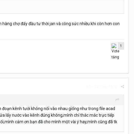
on hàng chợ đấy đầu tư thời jan và công sức nhiều khi còn hơn con
1
Báo cáo bài đăng
nh đoạn kênh tưới không nối vào nhau giống như trong file acad
 cửa lấy nước vào kênh đúng không,mình chỉ thác mác trực tiếp
u mối,mình cảm ơn bạn đã cho mình một vài ý hay,mình cũng đã tk