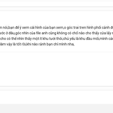
n nói,bạn để ý xem cái hình của bạn xem,o góc trai tren hình phối cảnh 
nước ở đâu,góc nhìn của file anh cũng không có chổ nào cho thấy cửa lấy 
cho có thể nhìn thấy một ít khu tưới thôi,chủ yếu là khu đầu mối,mình 
m vậy là tốt rồi,khi nào rảnh bạn chỉ mình nha,