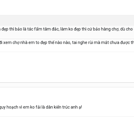
m đẹp thì bảo là tác fẩm tâm đắc, làm ko đẹp thì cứ bảo hàng chợ, dù cho
 xem chợ nhà em to đẹp thế nào nào, tai nghe rùi mà mắt chưa được th
quy hoạch vì em ko fải là dân kiến trúc anh ạ!