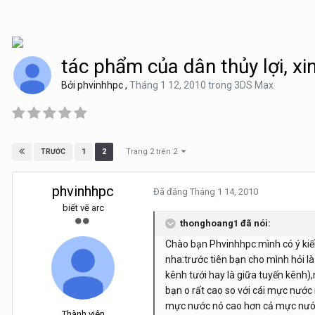
tác phẩm của dân thủy lợi, xi
Bởi
phvinhhpc
,
Tháng 1 12, 2010
trong
3DS Max
Trang 2 trên 2
1
2
TRƯỚC
phvinhhpc
Đã đăng
Tháng 1 14, 2010
biết vẽ arc
thonghoang1 đã nói:
Chào bạn Phvinhhpc:mình có ý kiến
nha:trước tiên bạn cho mình hỏi là
kênh tưới hay là giữa tuyến kênh),
bạn o rất cao so với cái mực nước
mực nước nó cao hơn cả mực nưóc 
Thành viên