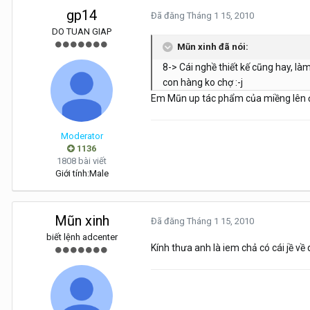
gp14
Đã đăng
Tháng 1 15, 2010
DO TUAN GIAP
Mũn xinh đã nói:
8-> Cái nghề thiết kế cũng hay, là
con hàng ko chợ :-j
Em Mũn up tác phẩm của miềng lên đi
Moderator
1136
1808 bài viết
Giới tính:
Male
Mũn xinh
Đã đăng
Tháng 1 15, 2010
biết lệnh adcenter
Kính thưa anh là iem chả có cái jề về 