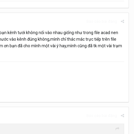
Báo cáo bài đăng
đoạn kênh tưới không nối vào nhau giống như trong file acad nen
nước vào kênh đúng không,mình chỉ thác mác trực tiếp trên file
cảm ơn bạn đã cho mình một vài ý hay,mình cũng đã tk một vài trạm
Báo cáo bài đăng