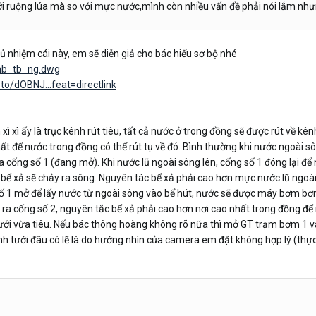
i ruộng lúa mà so với mực nước,mình còn nhiều vấn đề phải nói lắm nh
 chủ nhiệm cái này, em sẽ diễn giả cho bác hiểu sơ bộ nhé
/mb_tb_ng.dwg
to/dOBNJ...feat=directlink
n xì xì ấy là trục kênh rút tiêu, tất cả nước ở trong đồng sẽ được rút về 
hất để nước trong đồng có thể rút tụ về đó. Bình thường khi nước ngoài s
ua cống số 1 (đang mở). Khi nước lũ ngoài sông lên, cống số 1 đóng lại
ừ bể xả sẽ chảy ra sông. Nguyên tác bể xả phải cao hơn mực nước lũ ngoài
g số 1 mở để lấy nước từ ngoài sông vào bể hút, nước sẽ được máy bơm bơm
ra cống số 2, nguyên tắc bể xả phải cao hơn nơi cao nhất trong đồng để
ưới vừa tiêu. Nếu bác thông hoàng không rõ nữa thì mở GT trạm bơm 1 và
h tưới đâu có lẽ là do hướng nhìn của camera em đặt không hợp lý (thực 