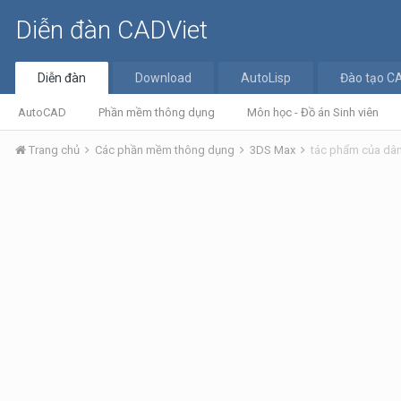
Diễn đàn CADViet
Diễn đàn
Download
AutoLisp
Đào tạo C
AutoCAD
Phần mềm thông dụng
Môn học - Đồ án Sinh viên
Trang chủ
Các phần mềm thông dụng
3DS Max
tác phẩm của dân 