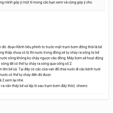
ưng mình góp ý một tí mong các bạn xem và cùng góp ý cho
kênh đó. đoạn Kênh tiêu phình to trước mặt trạm bơm đổng thời là bể
ông thấp chưa có lũ thì nước trong đồng sẽ tự chảy ra sông từ bể
 để nước sông không ko chảy ngược vào đồng. Máy bơm sẽ hoạt động
 sông để có thể tự chảy ra sông qua cống số 2.
 lên bể xả. Tại đây có các cửa van để chia nước đi các kênh tưới
 nước có thể tự chảy đến đó được.
 2 xem lại nhé.
ra vẫn thấy bể xả lấp ló sau trạm bơm đấy thôi) :cheers: