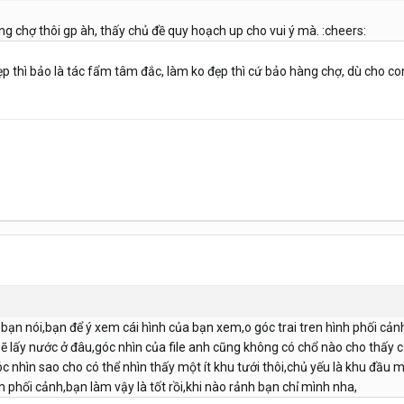
.
g chợ thôi gp àh, thấy chủ đề quy hoạch up cho vui ý mà. :cheers:
đẹp thì bảo là tác fẩm tâm đắc, làm ko đẹp thì cứ bảo hàng chợ, dù cho c
 bạn nói,bạn để ý xem cái hình của bạn xem,o góc trai tren hình phối cả
sẽ lấy nước ở đâu,góc nhìn của file anh cũng không có chổ nào cho thấy
góc nhìn sao cho có thể nhìn thấy một ít khu tưới thôi,chủ yếu là khu đầ
hối cảnh,bạn làm vậy là tốt rồi,khi nào rảnh bạn chỉ mình nha,