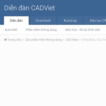
Diễn đàn CADViet
Diễn đàn
Download
AutoLisp
Đào tạo C
AutoCAD
Phần mềm thông dụng
Môn học - Đồ án Sinh viên
Trang chủ
Các phần mềm thông dụng
3DS Max
[Help]Máy Cấu Hì