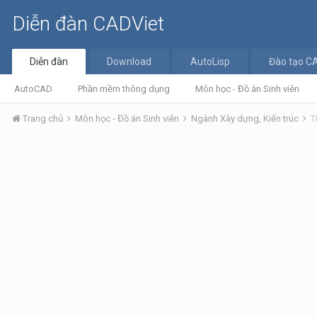
Diễn đàn CADViet
Diễn đàn
Download
AutoLisp
Đào tạo C
AutoCAD
Phần mềm thông dụng
Môn học - Đồ án Sinh viên
Trang chủ
Môn học - Đồ án Sinh viên
Ngành Xây dựng, Kiến trúc
T