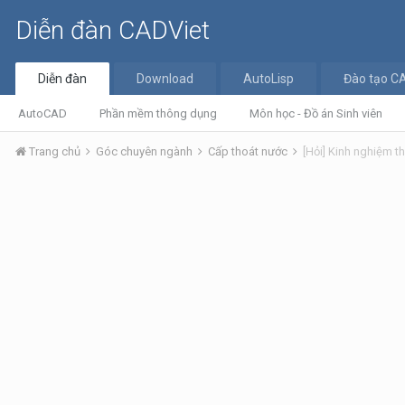
Diễn đàn CADViet
Diễn đàn
Download
AutoLisp
Đào tạo C
AutoCAD
Phần mềm thông dụng
Môn học - Đồ án Sinh viên
Trang chủ
Góc chuyên ngành
Cấp thoát nước
[Hỏi] Kinh nghiệm t