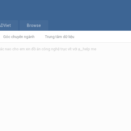
ADViet
Browse
Góc chuyên ngành
Trung tâm dữ liệu
ác nao cho em xin đồ án công nghệ trục vít với ạ,,,help me