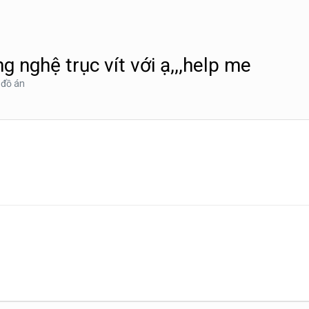
 nghệ trục vít với ạ,,,help me
 đồ án