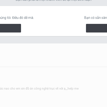
ng tôi. Điều đó dễ mà.
Bạn có sẵn sàn
ác nao cho em xin đồ án công nghệ trục vít với ạ,,,help me