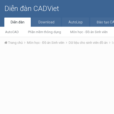
Diễn đàn CADViet
Diễn đàn
Download
AutoLisp
Đào tạo C
AutoCAD
Phần mềm thông dụng
Môn học - Đồ án Sinh viên
Trang chủ
Môn học - Đồ án Sinh viên
Dữ liệu cho sinh viên đồ án
b