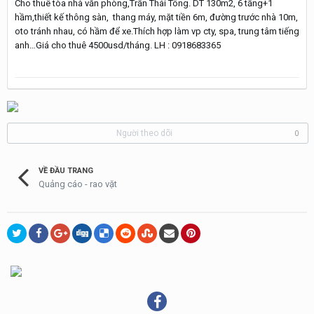
Cho thuê tòa nhà văn phòng,Trần Thái Tông. DT 130m2, 6 tầng+1
hầm,thiết kế thông sàn, thang máy, mặt tiền 6m, đường trước nhà 10m,
oto tránh nhau, có hầm để xe.Thích hợp làm vp cty, spa, trung tâm tiếng
anh…Giá cho thuê 4500usd/tháng. LH : 0918683365
Người theo dõi
0
VỀ ĐẦU TRANG
Quảng cáo - rao vặt