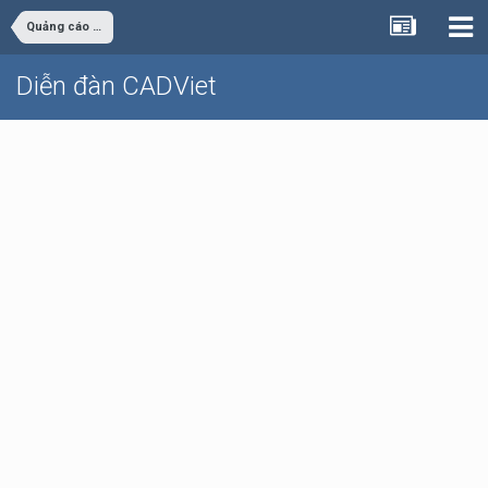
Quảng cáo - rao vặt
Diễn đàn CADViet