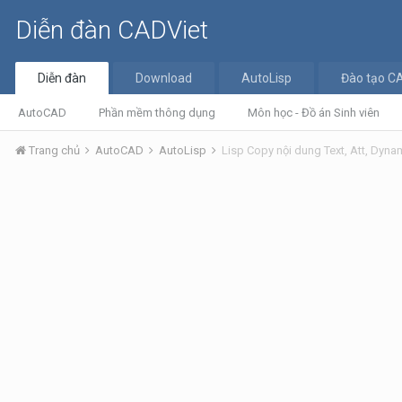
Diễn đàn CADViet
Diễn đàn
Download
AutoLisp
Đào tạo C
AutoCAD
Phần mềm thông dụng
Môn học - Đồ án Sinh viên
Trang chủ
AutoCAD
AutoLisp