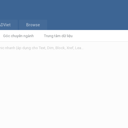
ADViet
Browse
Góc chuyên ngành
Trung tâm dữ liệu
Lisp Copy nội dung Text, Att, Dynamic nhanh (áp dụng cho Text, Dim, Block, Xref, Leader, Table, ...)