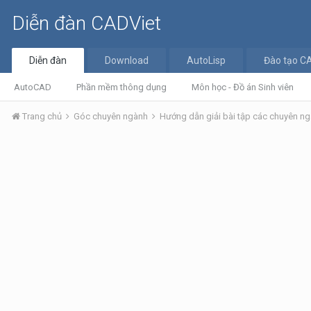
Diễn đàn CADViet
Diễn đàn
Download
AutoLisp
Đào tạo C
AutoCAD
Phần mềm thông dụng
Môn học - Đồ án Sinh viên
Trang chủ
Góc chuyên ngành
Hướng dẫn giải bài tập các chuyên n