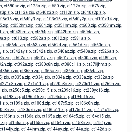
ip
,
ct680ax.zip
,
ct123a.zip
,
ct680.zip
,
ct122a.zip
,
ct676.zip
,
z3p.zip
,
ct113a.zip
,
ct640z3.zip
,
ct112n.zip
,
ct640z2p.zip
,
105c16.zip
,
ct640y3.zip
,
ct103c16.zip
,
ct640y2p.zip
,
ct101c14.zip
,
5.zip
,
ct052hm.zip
,
ct604.zip
,
ct051hm.zip
,
ct600.zip
,
ct050hm.zip
,
.zip
,
ct043hm.zip
,
ct594j.zip
,
ct042hm.zip
,
ct594a.zip
,
a.zip
,
ct013.zip
,
ct582a.zip
,
ct012.zip
,
ct581a.zip
,
ip
,
ct564a.zip
,
ct563a.zip
,
ct562d.zip
,
ct561d.zip
,
ct560n.zip
,
j.zip
,
ct542ay.zip
,
ct542a.zip
,
ct540ax.zip
,
ct540a.zip
,
ct526a.zip
,
3a.zip
,
ct502a.zip
,
ct501ay.zip
,
ct501a.zip
,
ct500a.zip
,
ct480.zip
,
92n.zip
,
ct392a.zip
,
ct380c8n.zip
,
ct380c11.zip
,
ct379jhm.zip
,
ct366a.zip
,
ct365n.zip
,
ct365a.zip
,
ct364n.zip
,
ct364a.zip
,
5j.zip
,
ct335a.zip
,
ct334j.zip
,
ct334a.zip
,
ct333a.zip
,
ct332a.zip
,
ct271c8n.zip
,
ct271c11.zip
,
ct270c8n.zip
,
ct270c11.zip
,
ct269n.zip
,
.zip
,
ct250c5.zip
,
ct250c15.zip
,
ct239c16.zip
,
ct238yc16.zip
,
p
,
ct198.zip
,
ct196c15.zip
,
ct194c5.zip
,
ct194c15.zip
,
.zip
,
ct189a.zip
,
ct188d.zip
,
ct187c5.zip
,
ct186c8n.zip
,
0c8n.zip
,
ct180c7n.zip
,
ct180c11.zip
,
ct175c11.zip
,
ct174c15.zip
,
ct166n.zip
,
ct166a.zip
,
ct165a.zip
,
ct164c5.zip
,
ct164c15.zip
,
.zip
,
ct156a.zip
,
ct155a.zip
,
ct154n.zip
,
ct153n.zip
,
ct151j.zip
,
ct144jy.zip
,
ct144jhm.zip
,
ct144ay.zip
,
ct144a.zip
,
ct142d.zip
,