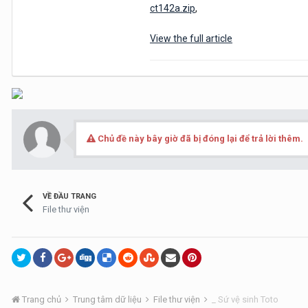
ct142a.zip
,
View the full article
Chủ đề này bây giờ đã bị đóng lại để trả lời thêm.
VỀ ĐẦU TRANG
File thư viện
Trang chủ
Trung tâm dữ liệu
File thư viện
_ Sứ vệ sinh Toto