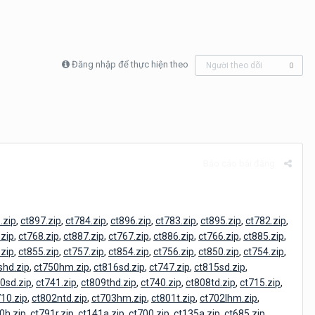
Đăng nhập để thực hiện theo
Người theo dõi
0
Báo cáo bài đăng
.zip
,
ct897.zip
,
ct784.zip
,
ct896.zip
,
ct783.zip
,
ct895.zip
,
ct782.zip
,
.zip
,
ct768.zip
,
ct887.zip
,
ct767.zip
,
ct886.zip
,
ct766.zip
,
ct885.zip
,
.zip
,
ct855.zip
,
ct757.zip
,
ct854.zip
,
ct756.zip
,
ct850.zip
,
ct754.zip
,
shd.zip
,
ct750hm.zip
,
ct816sd.zip
,
ct747.zip
,
ct815sd.zip
,
0sd.zip
,
ct741.zip
,
ct809thd.zip
,
ct740.zip
,
ct808td.zip
,
ct715.zip
,
710.zip
,
ct802ntd.zip
,
ct703hm.zip
,
ct801t.zip
,
ct702lhm.zip
,
0h.zip
,
ct791r.zip
,
ct141a.zip
,
ct700.zip
,
ct135a.zip
,
ct685.zip
,