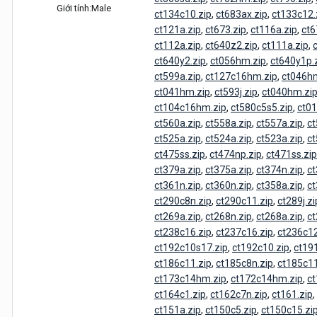
Giới tính:
Male
ct134c10.zip
,
ct683ax.zip
,
ct133c12.
ct121a.zip
,
ct673.zip
,
ct116a.zip
,
ct6
ct112a.zip
,
ct640z2.zip
,
ct111a.zip
,
ct640y2.zip
,
ct056hm.zip
,
ct640y1p.
ct599a.zip
,
ct127c16hm.zip
,
ct046h
ct041hm.zip
,
ct593j.zip
,
ct040hm.zi
ct104c16hm.zip
,
ct580c5s5.zip
,
ct01
ct560a.zip
,
ct558a.zip
,
ct557a.zip
,
ct
ct525a.zip
,
ct524a.zip
,
ct523a.zip
,
ct
ct475ss.zip
,
ct474np.zip
,
ct471ss.zip
ct379a.zip
,
ct375a.zip
,
ct374n.zip
,
ct
ct361n.zip
,
ct360n.zip
,
ct358a.zip
,
ct
ct290c8n.zip
,
ct290c11.zip
,
ct289j.zi
ct269a.zip
,
ct268n.zip
,
ct268a.zip
,
ct
ct238c16.zip
,
ct237c16.zip
,
ct236c12
ct192c10s17.zip
,
ct192c10.zip
,
ct19
ct186c11.zip
,
ct185c8n.zip
,
ct185c11
ct173c14hm.zip
,
ct172c14hm.zip
,
ct
ct164c1.zip
,
ct162c7n.zip
,
ct161.zip
,
ct151a.zip
,
ct150c5.zip
,
ct150c15.zi