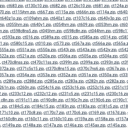
zip
,
ct683.zip
,
ct130c10.zip
,
ct682.zip
,
ct126c10.zip
,
ct681.zip
,
ct124a.z
70.zip
,
ct115jhm.zip
,
ct667.zip
,
ct115a.zip
,
ct666n.zip
,
ct114a.zip
,
ct640
ct640z1p.zip
,
ct109ahm.zip
,
ct640z1.zip
,
ct107c16.zip
,
ct640y3p.zip
,
ct
zip
,
ct055hm.zip
,
ct640y1.zip
,
ct054hm.zip
,
ct609.zip
,
ct053hm.zip
,
ct60
m.zip
,
ct598c8ns5.zip
,
ct045hm.zip
,
ct598c8n.zip
,
ct044hm.zip
,
ct598c11
p
,
ct593a.zip
,
ct016.zip
,
ct589a.zip
,
ct015.zip
,
ct585a.zip
,
ct014.zip
,
ct583
1.zip
,
ct580c15.zip
,
ct010.zip
,
ct573.zip
,
ct567a.zip
,
ct566a.zip
,
ct565a.z
555a.zip
,
ct551a.zip
,
ct550a.zip
,
ct543j.zip
,
ct543a.zip
,
ct542jy.zip
,
ct542
522a.zip
,
ct521a.zip
,
ct520a.zip
,
ct506a.zip
,
ct505a.zip
,
ct504a.zip
,
ct50
,
ct470c8nss.zip
,
ct470c11ss.zip
,
ct399n.zip
,
ct399a.zip
,
ct393n.zip
,
ct3
372a.zip
,
ct371c5s15.zip
,
ct370c8ns15.zip
,
ct370c7ns6.zip
,
ct367a.zip
,
357a.zip
,
ct354a.zip
,
ct353a.zip
,
ct352a.zip
,
ct351a.zip
,
ct350a.zip
,
ct33
p
,
ct289a.zip
,
ct288d.zip
,
ct285a.zip
,
ct283a.zip
,
ct282n.zip
,
ct282a.zip
,
261n.zip
,
ct260n.zip
,
ct254c16.zip
,
ct253c16.zip
,
ct252c16.zip
,
ct251c15
.zip
,
ct233c12.zip
,
ct232c12.zip
,
ct231c5.zip
,
ct231c15.zip
,
ct230c16.zi
1c8n.zip
,
ct191c11.zip
,
ct190c8n.zip
,
ct190c7n.zip
,
ct190c6.zip
,
ct190c11
.zip
,
ct184c5.zip
,
ct184c15.zip
,
ct183n.zip
,
ct183a.zip
,
ct181c5.zip
,
ct18
171c10.zip
,
ct170c8.zip
,
ct170c7.zip
,
ct170c6.zip
,
ct169.zip
,
ct167d.zip
,
ct160c8n.zip
,
ct160c11.zip
,
ct160c10.zip
,
ct159a.zip
,
ct158a.zip
,
ct157a
p
,
ct149a.zip
,
ct148a.zip
,
ct147a.zip
,
ct146a.zip
,
ct145ax.zip
,
ct145a.zip
,