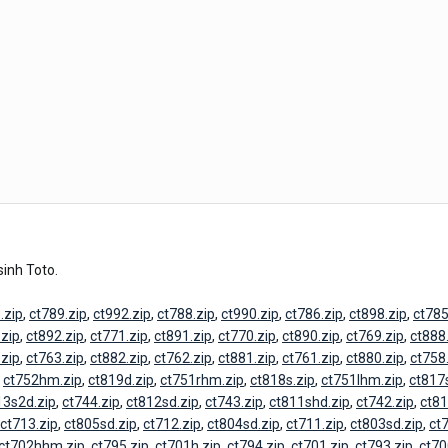
 sinh Toto.
.zip
,
ct789.zip
,
ct992.zip
,
ct788.zip
,
ct990.zip
,
ct786.zip
,
ct898.zip
,
ct785
.zip
,
ct892.zip
,
ct771.zip
,
ct891.zip
,
ct770.zip
,
ct890.zip
,
ct769.zip
,
ct888
.zip
,
ct763.zip
,
ct882.zip
,
ct762.zip
,
ct881.zip
,
ct761.zip
,
ct880.zip
,
ct758
,
ct752hm.zip
,
ct819d.zip
,
ct751rhm.zip
,
ct818s.zip
,
ct751lhm.zip
,
ct817
13s2d.zip
,
ct744.zip
,
ct812sd.zip
,
ct743.zip
,
ct811shd.zip
,
ct742.zip
,
ct81
ct713.zip
,
ct805sd.zip
,
ct712.zip
,
ct804sd.zip
,
ct711.zip
,
ct803sd.zip
,
ct
ct702hhm.zip
,
ct795.zip
,
ct701h.zip
,
ct794.zip
,
ct701.zip
,
ct793.zip
,
ct70