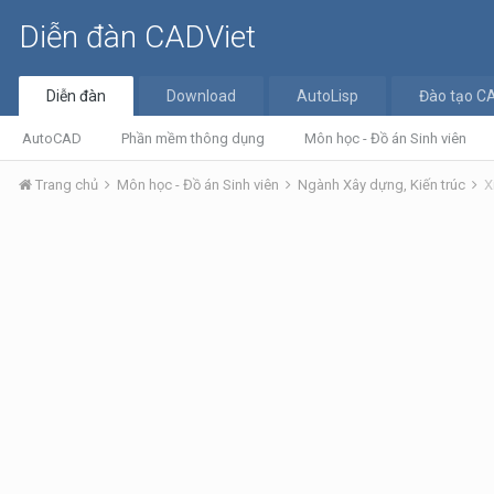
Diễn đàn CADViet
Diễn đàn
Download
AutoLisp
Đào tạo C
AutoCAD
Phần mềm thông dụng
Môn học - Đồ án Sinh viên
Trang chủ
Môn học - Đồ án Sinh viên
Ngành Xây dựng, Kiến trúc
X