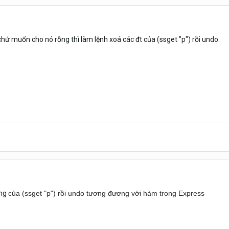
hứ muốn cho nó rỗng thì làm lệnh xoá các đt của (ssget "p") rồi undo.
ợng
của (ssget "p") rồi undo tương đương với hàm trong Express