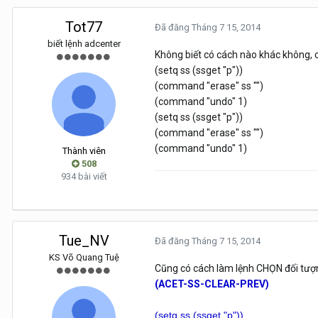
Tot77
Đã đăng
Tháng 7 15, 2014
biết lệnh adcenter
Không biết có cách nào khác không, c
(setq ss (ssget "p"))
(command "erase" ss "")
(command "undo" 1)
(setq ss (ssget "p"))
(command "erase" ss "")
(command "undo" 1)
Thành viên
508
934 bài viết
Tue_NV
Đã đăng
Tháng 7 15, 2014
KS Võ Quang Tuệ
Cũng có cách làm lệnh CHỌN đối tư
(ACET-SS-CLEAR-PREV)
(setq ss (ssget "p"))