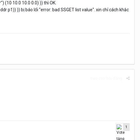
") (10 10.0 10.0 0.0) )) thì OK.
addr p1)) )) bị báo lổi "error: bad SSGET list value". xin chỉ cách khắc
Báo cáo bài đăng
1