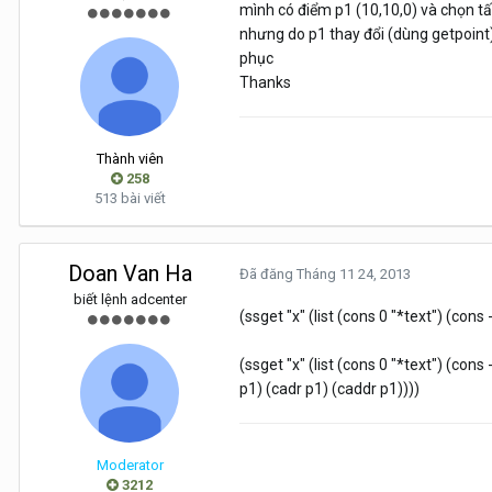
mình có điểm p1 (10,10,0) và chọn tất c
nhưng do p1 thay đổi (dùng getpoint) vớ
phục
Thanks
Thành viên
258
513 bài viết
Doan Van Ha
Đã đăng
Tháng 11 24, 2013
biết lệnh adcenter
(ssget "x" (list (cons 0 "*text") (cons 
(ssget "x" (list (cons 0 "*text") (cons 
p1) (cadr p1) (caddr p1))))
Moderator
3212