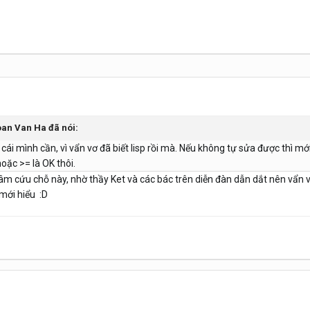
Doan Van Ha đã nói:
i mình cần, vì vẩn vơ đã biết lisp rồi mà. Nếu không tự sửa được thì mới
oặc >= là OK thôi.
âm cứu chỗ này, nhờ thầy Ket và các bác trên diễn đàn dẫn dắt nên vẩn vơ
 mới hiểu :D