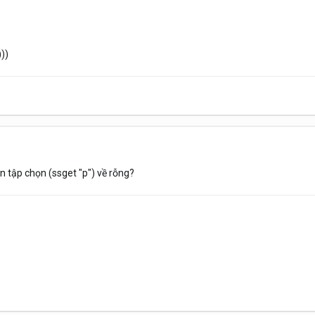
)
)))
 tập chọn (ssget "p") về rỗng?