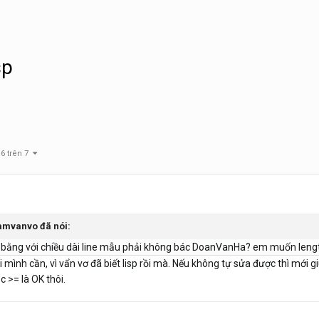
sp
 6 trên 7
Namvanvo đã nói:
dài bằng với chiều dài line mẫu phải không bác DoanVanHa? em muốn len
mình cần, vì vẩn vơ đã biết lisp rồi mà. Nếu không tự sửa được thì mới g
c >= là OK thôi.