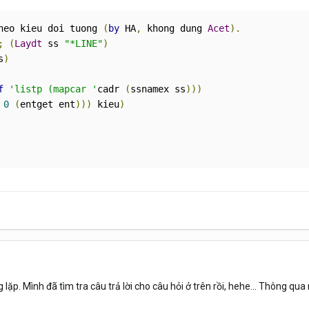
heo kieu doi tuong 
(
by
 HA
,
 khong dung 
Acet
).
;
(
Laydt
 ss 
"*LINE"
)
s
)
f
'listp (mapcar '
cadr 
(
ssnamex ss
)))
 
0
(
entget ent
)))
 kieu
)
p. Mình đã tìm tra câu trả lời cho câu hỏi ở trên rồi, hehe... Thông qu