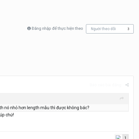
Đăng nhập để thực hiện theo
Người theo dõi
3
Báo cáo bài đăng
gth nó nhỏ hơn length mẫu thì được không bác?
iúp chứ!
1