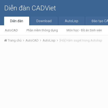
Diễn đàn CADViet
Diễn đàn
Download
AutoLisp
Đào tạo C
AutoCAD
Phần mềm thông dụng
Môn học - Đồ án Sinh viên
Trang chủ
AutoCAD
AutoLisp
[Hỏi] Hàm ssget trong Autolisp