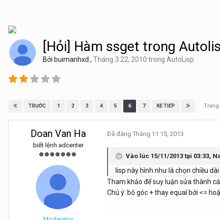
[Hỏi] Hàm ssget trong Autoli
Bởi
buimanhxd
,
Tháng 3 22, 2010
trong
AutoLisp
Trang
1
2
3
4
5
6
7
TRƯỚC
KẾ TIẾP
Doan Van Ha
Đã đăng
Tháng 11 15, 2013
biết lệnh adcenter
Vào lúc 15/11/2013 tại 03:33, 
lisp này hình như là chọn chiều 
Tham khảo để suy luận sửa thành cái 
Chú ý: bỏ góc + thay equal bởi <= hoặ
Moderator