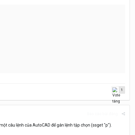
1
Báo cáo bài đăng
a một câu lệnh của AutoCAD để gán lệnh tập chọn (ssget "p").