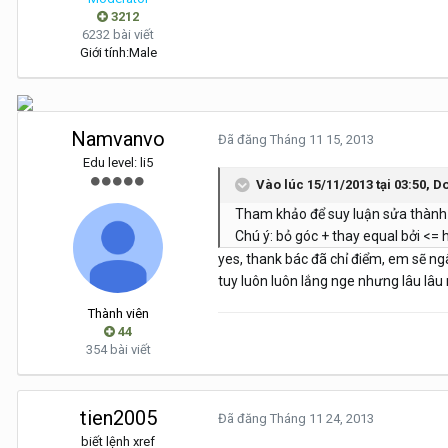
3212
6232 bài viết
Giới tính:
Male
Namvanvo
Đã đăng
Tháng 11 15, 2013
Edu level: li5
Vào lúc 15/11/2013 tại 03:50, 
Tham khảo để suy luận sửa thành cá
Chú ý: bỏ góc + thay equal bởi <= h
yes, thank bác đã chỉ điểm, em sẽ ng
tuy luôn luôn lắng nge nhưng lâu lâu
Thành viên
44
354 bài viết
tien2005
Đã đăng
Tháng 11 24, 2013
biết lệnh xref