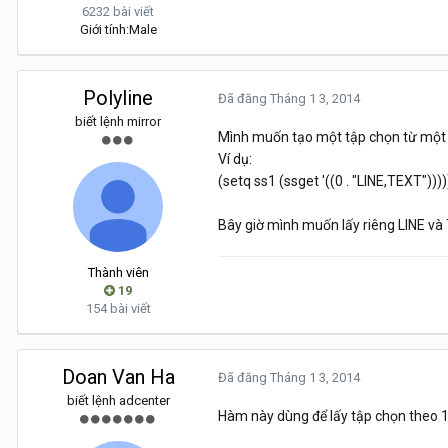
6232 bài viết
Giới tính:
Male
Polyline
Đã đăng
Tháng 1 3, 2014
biết lệnh mirror
Mình muốn tạo một tập chọn từ một 
Ví dụ:
(setq ss1 (ssget '((0 . "LINE,TEXT"))))
Bây giờ mình muốn lấy riêng LINE và 
Thành viên
19
154 bài viết
Doan Van Ha
Đã đăng
Tháng 1 3, 2014
biết lệnh adcenter
Hàm này dùng để lấy tập chọn theo 1 