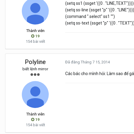
(setq ss1 (ssget '((0 . "LINE,TEXT"))))
(setq ss-line (ssget "p" '((0 . "LINE")))
(command ".select" ss1 "")
(setq ss-text (ssget "p" '((0 . "TEXT")
Thành viên
19
154 bài viết
Polyline
Đã đăng
Tháng 7 15, 2014
biết lệnh mirror
Các bác cho mình hỏi: Làm sao để gán
Thành viên
19
154 bài viết