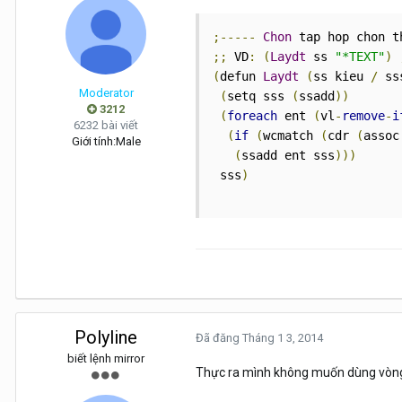
;-----
Chon
 tap hop chon t
;;
 VD
:
(
Laydt
 ss 
"*TEXT"
)
(
defun 
Laydt
(
ss kieu 
/
 ss
Moderator
(
setq sss 
(
ssadd
))
3212
(
foreach
 ent 
(
vl
-
remove
-
i
6232 bài viết
(
if
(
wcmatch 
(
cdr 
(
assoc
Giới tính:
Male
(
ssadd ent sss
)))
 sss
)
Polyline
Đã đăng
Tháng 1 3, 2014
biết lệnh mirror
Thực ra mình không muốn dùng vòng lặ