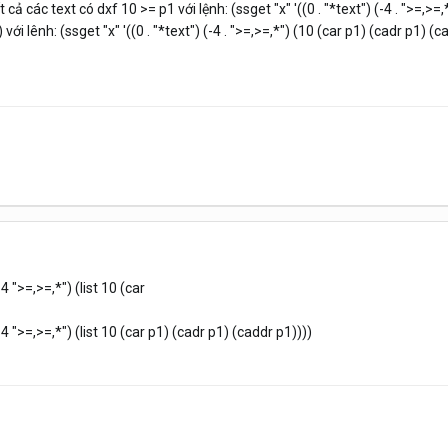
ả các text có dxf 10 >= p1 với lệnh: (ssget "x" '((0 . "*text") (-4 . ">=,>=,*
i lênh: (ssget "x" '((0 . "*text") (-4 . ">=,>=,*") (10 (car p1) (cadr p1) (c
-4 ">=,>=,*") (list 10 (car
-4 ">=,>=,*") (list 10 (car p1) (cadr p1) (caddr p1))))