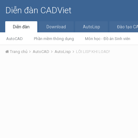
Diễn đàn CADViet
Diễn đàn
Download
AutoLisp
Đào tạo C
AutoCAD
Phần mềm thông dụng
Môn học - Đồ án Sinh viên
Trang chủ
AutoCAD
AutoLisp
LỖI LISP KHI LOAD!