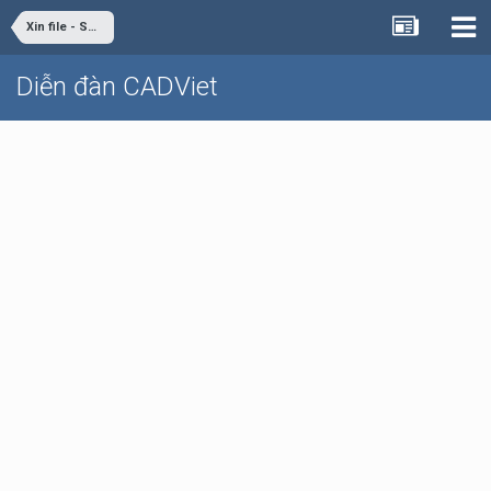
Xin file - Share file
Diễn đàn CADViet