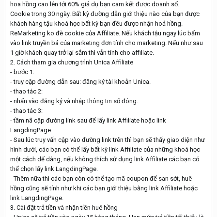
hoa hồng cao lên tới 60% giả dụ bạn cam kết được doanh số.
Cookie trong 30 ngày. Bất kỳ đường dẫn giới thiệu nào của bạn được
khách hàng tậu khoá học bất kỳ bạn đều được nhận hoả hồng.
ReMarketing ko đè cookie của Affiliate. Nếu khách tậu ngay lúc bấm
vào link truyền bá của marketing đơn tính cho marketing. Nếu như sau
1 giờ khách quay trở lại sắm thì vẫn tính cho affiliate.
2. Cách tham gia chương trình Unica Affiliate
- bước 1:
- truy cập đường dẫn sau: đăng ký tài khoản Unica.
- thao tác 2:
- nhấn vào đăng ký và nhập thông tin số đông.
- thao tác 3:
- tầm nã cập đường link sau để lấy link Affiliate hoặc link
LangdingPage.
- Sau lúc truy vấn cập vào đường link trên thì bạn sẽ thấy giao diện như
hình dưới, các bạn có thể lấy bất kỳ link Affiliate của những khoá học
một cách dể dàng, nếu không thích sử dụng link Affiliate các bạn có
thể chọn lấy link LangdingPage.
- Thêm nữa thì các bạn còn có thể tạo mã coupon để san sớt, huê
hồng cũng sẽ tính như khi các bạn giới thiệu bằng link Affiliate hoặc
link LangdingPage.
3. Cài đặt trả tiền và nhận tiền huê hồng