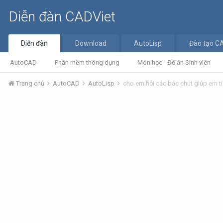
Diễn đàn CADViet
Diễn đàn
Download
AutoLisp
Đào tạo C
AutoCAD
Phần mềm thông dụng
Môn học - Đồ án Sinh viên
Trang chủ
AutoCAD
AutoLisp
cho em hỏi các bác chút giúp em tí 