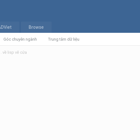
ADViet
Browse
Góc chuyên ngành
Trung tâm dữ liệu
. về lisp vẽ cửa