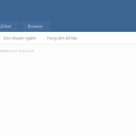
ADViet
Browse
Góc chuyên ngành
Trung tâm dữ liệu
à dimension autocad!