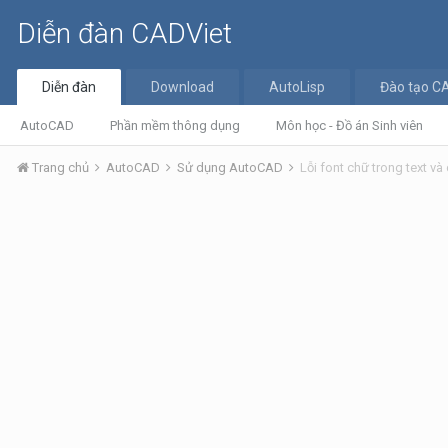
Diễn đàn CADViet
Diễn đàn
Download
AutoLisp
Đào tạo C
AutoCAD
Phần mềm thông dụng
Môn học - Đồ án Sinh viên
Trang chủ
AutoCAD
Sử dụng AutoCAD
Lỗi font chữ trong text v