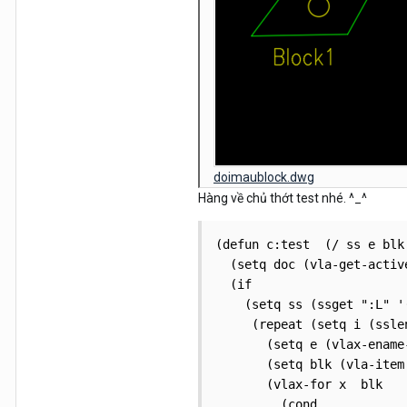
doimaublock.dwg
Hàng về chủ thớt test nhé. ^_^
(defun c:test  (/ ss e blk 
  (setq doc (vla-get-activ
  (if

    (setq ss (ssget ":L" '
     (repeat (setq i (sslen
       (setq e (vlax-ename
       (setq blk (vla-item
       (vlax-for x  blk

         (cond
