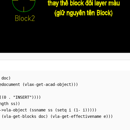
doc)

edocument (vlax-get-acad-object)))

((0 . "INSERT"))))

gth ss))

->vla-object (ssname ss (setq i (1- i)))))

 (vla-get-blocks doc) (vla-get-effectivename e)))
