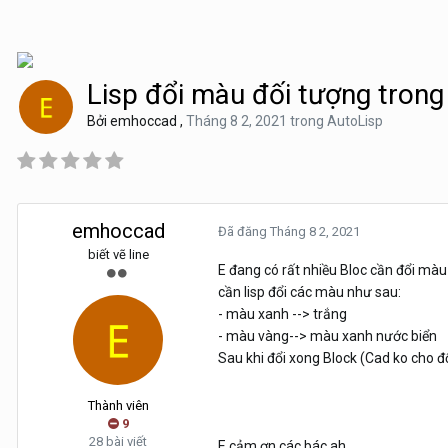
Lisp đổi màu đối tượng trong
Bởi
emhoccad
,
Tháng 8 2, 2021
trong
AutoLisp
emhoccad
Đã đăng
Tháng 8 2, 2021
biết vẽ line
E đang có rất nhiều Bloc cần đổi màu
cần lisp đổi các màu như sau:
- màu xanh --> trắng
- màu vàng--> màu xanh nước biển
Sau khi đổi xong Block (Cad ko cho đ
Thành viên
9
28 bài viết
E cảm ơn các bác ah.