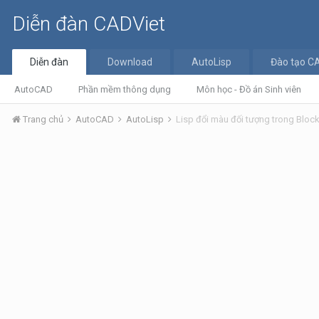
Diễn đàn CADViet
Diễn đàn
Download
AutoLisp
Đào tạo C
AutoCAD
Phần mềm thông dụng
Môn học - Đồ án Sinh viên
Trang chủ
AutoCAD
AutoLisp
Lisp đổi màu đối tượng trong Bloc