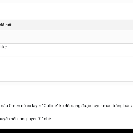
đã nói:
 like
 màu Green nó có layer "Outline" ko đổi sang được Layer màu trắng bác 
huyển hết sang layer "0" nhé