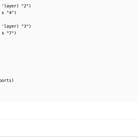
'layer) "2")

x "4")

'layer) "3")

x "7")

orts)
