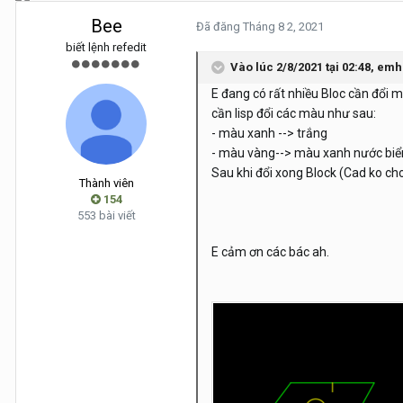
Bee
Đã đăng
Tháng 8 2, 2021
biết lệnh refedit
Vào lúc 2/8/2021 tại 02:48,
emh
E đang có rất nhiều Bloc cần đổi 
cần lisp đổi các màu như sau:
- màu xanh --> trắng
- màu vàng--> màu xanh nước biể
Sau khi đổi xong Block (Cad ko ch
Thành viên
154
553 bài viết
E cảm ơn các bác ah.