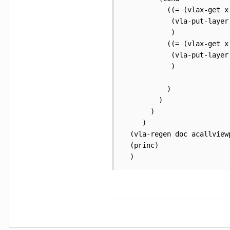
           ((= (vlax-get x 
            (vla-put-layer 
            )

           ((= (vlax-get x 
            (vla-put-layer 
            )

           )         

         )

       )

     )

  (vla-regen doc acallviewp
  (princ)

  )