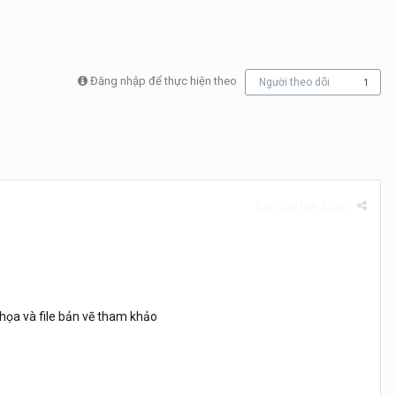
Đăng nhập để thực hiện theo
Người theo dõi
1
Báo cáo bài đăng
 họa và file bản vẽ tham khảo