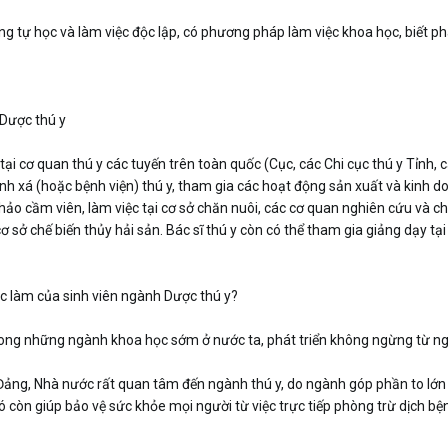
g tự học và làm việc độc lập, có phương pháp làm việc khoa học, biết phâ
 Dược thú y
 tại cơ quan thú y các tuyến trên toàn quốc (Cục, các Chi cục thú y Tỉnh,
h xá (hoặc bệnh viện) thú y, tham gia các hoạt động sản xuất và kinh do
ảo cầm viên, làm việc tại cơ sở chăn nuôi, các cơ quan nghiên cứu và ch
cơ sở chế biến thủy hải sản. Bác sĩ thú y còn có thể tham gia giảng dạy t
ệc làm của sinh viên ngành Dược thú y?
rong những ngành khoa học sớm ở nước ta, phát triển không ngừng từ 
ảng, Nhà nước rất quan tâm đến ngành thú y, do ngành góp phần to lớn t
ó còn giúp bảo vệ sức khỏe mọi người từ việc trực tiếp phòng trừ dịch b