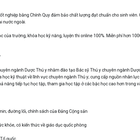
Tốt nghiệp bằng Chính Quy đảm bảo chất lượng đạt chuẩn cho sinh viên. Ca
ại nước ngoài.
c của trường, khóa học kỹ năng, luyện thi online 100%. Miễn phí hơn 1000 k
y
huyên ngành Dược Thú y nhằm đào tạo Bác sỹ Thú y chuyên ngành Dược T
oa học kỹ thuật về lĩnh vực chuyên ngành Thú y; cung cấp nguồn nhân lực
khả năng tiếp tục học tập, tham gia học tập ở các bậc học cao hơn trong 
ênin; đường lối, chính sách của Đảng Cộng sản
ức khỏe, có kiến thức về giáo dục quốc phòng
 Tổ quốc