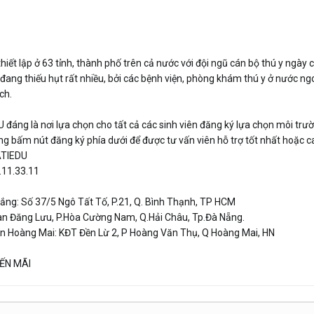
hiết lập ở 63 tỉnh, thành phố trên cả nước với đội ngũ cán bộ thú y ngà
ang thiếu hụt rất nhiều, bởi các bệnh viện, phòng khám thú y ở nước ngo
ch.
 đáng là nơi lựa chọn cho tất cả các sinh viên đăng ký lựa chọn môi trư
òng bấm nút đăng ký phía dưới để được tư vấn viên hỗ trợ tốt nhất hoặc ca
ATIEDU
.11.33.11
ắng: Số 37/5 Ngô Tất Tố, P.21, Q. Bình Thạnh, TP HCM
han Đăng Lưu, P.Hòa Cường Nam, Q.Hải Châu, Tp.Đà Nẵng.
n Hoàng Mai: KĐT Đền Lừ 2, P Hoàng Văn Thụ, Q Hoàng Mai, HN
ẾN MÃI