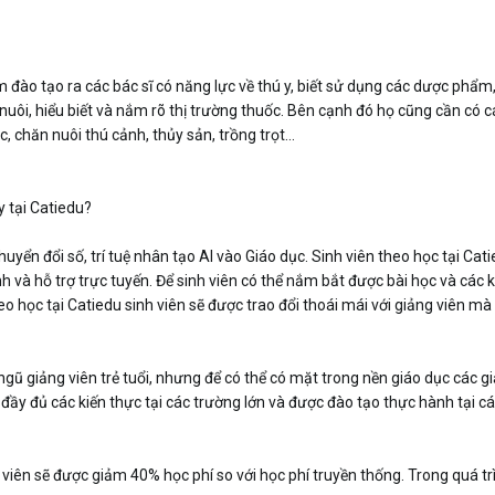
ào tạo ra các bác sĩ có năng lực về thú y, biết sử dụng các dược phẩm,
nuôi, hiểu biết và nắm rõ thị trường thuốc. Bên cạnh đó họ cũng cần có các
, chăn nuôi thú cảnh, thủy sản, trồng trọt…
 tại Catiedu?
uyển đổi số, trí tuệ nhân tạo AI vào Giáo dục. Sinh viên theo học tại Ca
 và hỗ trợ trực tuyến. Để sinh viên có thể nắm bắt được bài học và các kỹ
eo học tại Catiedu sinh viên sẽ được trao đổi thoái mái với giảng viên m
 ngũ giảng viên trẻ tuổi, nhưng để có thể có mặt trong nền giáo dục các 
đầy đủ các kiến thực tại các trường lớn và được đào tạo thực hành tại cá
h viên sẽ được giảm 40% học phí so với học phí truyền thống. Trong quá trì