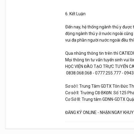
6. Kết Luận
Ðến nay, hệ thống ngành thú y được t
động ngành thú y ở nước ngoài cũng đ
vui đa phần người nước ngoài đều thí
Qua những thông tin trên thì CATIEDU
Mọi thông tin tư vấn tuyển sinh vui l
HỌC VIỆN ĐÀO TẠO TRỰC TUYẾN C
0838.068.068 - 0777.255.777 - 0943
Sơ sở I: Trung Tâm GDTX Tôn Đức Th
Cơ sở II: Trường CĐ BKĐN: Số 125 P
Cơ Sở III: Trung tâm GDNN-GDTX Quậ
ĐĂNG KÝ ONLINE - NHẬN NGAY KHUY