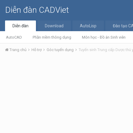
Diễn đàn CADViet
Diễn đàn
Download
AutoLisp
Đào tạo C
AutoCAD
Phần mềm thông dụng
Môn học - Đồ án Sinh viên
Trang chủ
Hỗ trợ
Góc tuyển dụng
Tuyển sinh Trung cấp Dược thú 