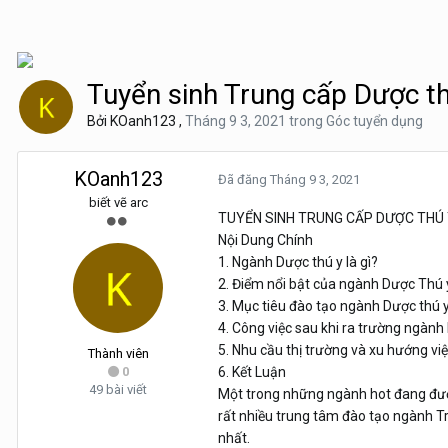
Tuyển sinh Trung cấp Dược th
Bởi
KOanh123
,
Tháng 9 3, 2021
trong
Góc tuyển dụng
KOanh123
Đã đăng
Tháng 9 3, 2021
biết vẽ arc
TUYỂN SINH TRUNG CẤP DƯỢC THÚ
Nội Dung Chính
1. Ngành Dược thú y là gì?
2. Điểm nổi bật của ngành Dược Thú y
3. Mục tiêu đào tạo ngành Dược thú 
4. Công việc sau khi ra trường ngành
5. Nhu cầu thị trường và xu hướng vi
Thành viên
0
6. Kết Luận
49 bài viết
Một trong những ngành hot đang được
rất nhiều trung tâm đào tạo ngành Tr
nhất.