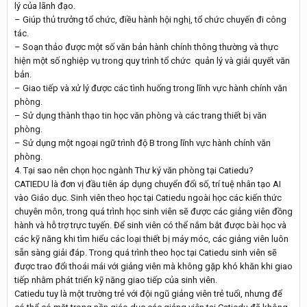
lý của lãnh đạo.
– Giúp thủ trưởng tổ chức, điều hành hội nghị, tổ chức chuyến đi công
tác.
– Soạn thảo được một số văn bản hành chính thông thường và thực
hiện một số nghiệp vụ trong quy trình tổ chức quản lý và giải quyết văn
bản.
– Giao tiếp và xử lý được các tình huống trong lĩnh vực hành chính văn
phòng.
– Sử dụng thành thạo tin học văn phòng và các trang thiết bị văn
phòng.
– Sử dụng một ngoại ngữ trình độ B trong lĩnh vực hành chính văn
phòng.
4. Tại sao nên chọn học ngành Thư ký văn phòng tại Catiedu?
CATIEDU là đơn vị đầu tiên áp dụng chuyển đổi số, trí tuệ nhân tạo AI
vào Giáo dục. Sinh viên theo học tại Catiedu ngoài học các kiến thức
chuyên môn, trong quá trình học sinh viên sẽ được các giảng viên đồng
hành và hỗ trợ trực tuyến. Để sinh viên có thể nắm bắt được bài học và
các kỹ năng khi tìm hiểu các loại thiết bị máy móc, các giảng viên luôn
sẵn sàng giải đáp. Trong quá trình theo học tại Catiedu sinh viên sẽ
được trao đổi thoái mái với giảng viên mà không gặp khó khăn khi giao
tiếp nhằm phát triển kỹ năng giao tiếp của sinh viên.
Catiedu tuy là một trường trẻ với đội ngũ giảng viên trẻ tuổi, nhưng để