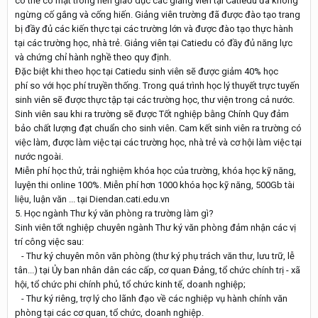
có thể có mặt trong nền giáo dục các giảng viên tại Catiedu đã không
ngừng cố gắng và cống hiến. Giảng viên trường đã được đào tạo trang
bị đầy đủ các kiến thực tại các trường lớn và được đào tạo thực hành
tại các trường học, nhà trẻ. Giảng viên tại Catiedu có đầy đủ năng lực
và chứng chỉ hành nghề theo quy định.
Đặc biệt khi theo học tại Catiedu sinh viên sẽ được giảm 40% học
phí so với học phí truyền thống. Trong quá trình học lý thuyết trực tuyến
sinh viên sẽ được thực tập tại các trường học, thư viện trong cả nước.
Sinh viên sau khi ra trường sẽ được Tốt nghiệp bằng Chính Quy đảm
bảo chất lượng đạt chuẩn cho sinh viên. Cam kết sinh viên ra trường có
việc làm, được làm việc tại các trường học, nhà trẻ và cơ hội làm việc tại
nước ngoài.
Miễn phí học thử, trải nghiệm khóa học của trường, khóa học kỹ năng,
luyện thi online 100%. Miễn phí hơn 1000 khóa học kỹ năng, 500Gb tài
liệu, luận văn ... tại Diendan.cati.edu.vn
5. Học ngành Thư ký văn phòng ra trường làm gì?
Sinh viên tốt nghiệp chuyên ngành Thư ký văn phòng đảm nhận các vị
trí công việc sau:
- Thư ký chuyên môn văn phòng (thư ký phụ trách văn thư, lưu trữ, lễ
tân...) tại Ủy ban nhân dân các cấp, cơ quan Đảng, tổ chức chính trị - xã
hội, tổ chức phi chính phủ, tổ chức kinh tế, doanh nghiệp;
- Thư ký riêng, trợ lý cho lãnh đạo về các nghiệp vụ hành chính văn
phòng tại các cơ quan, tổ chức, doanh nghiệp.