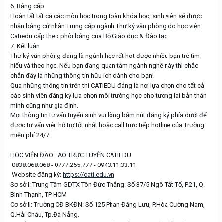
6. Bằng cấp
Hoàn tất tất cả các môn học trong toàn khóa học, sinh viên sẽ được
nhận bằng cử nhân Trung cấp ngành Thư ký văn phòng do học viện
Catiedu cấp theo phôi bằng của Bộ Giáo dục & Đào tạo.
7. Kết luận
Thư ký văn phòng đang là ngành học rất hot được nhiều bạn trẻ tìm
hiểu và theo học. Nếu bạn đang quan tâm ngành nghề này thì chắc
chắn đây là những thông tin hữu ích dành cho bạn!
Qua những thông tin trên thì CATIEDU đáng là nơi lựa chọn cho tất cả
các sinh viên đăng ký lựa chọn môi trường học cho tương lai bản thân
mình cũng như gia định.
Mọi thông tin tư vấn tuyển sinh vui lòng bấm nút đăng ký phía dưới để
được tư vấn viên hỗ trợ tốt nhất hoặc call trực tiếp hotline của Trường
miễn phí 24/7.
HỌC VIỆN ĐÀO TẠO TRỰC TUYẾN CATIEDU
0838.068.068 - 0777.255.777 - 0943.11.33.11
Website đăng ký:
https://cati.edu.vn
Sơ sở I: Trung Tâm GDTX Tôn Đức Thắng: Số 37/5 Ngô Tất Tố, P.21, Q.
Bình Thạnh, TP HCM
Cơ sở II: Trường CĐ BKĐN: Số 125 Phan Đăng Lưu, P.Hòa Cường Nam,
Q.Hải Châu, Tp.Đà Nẵng.