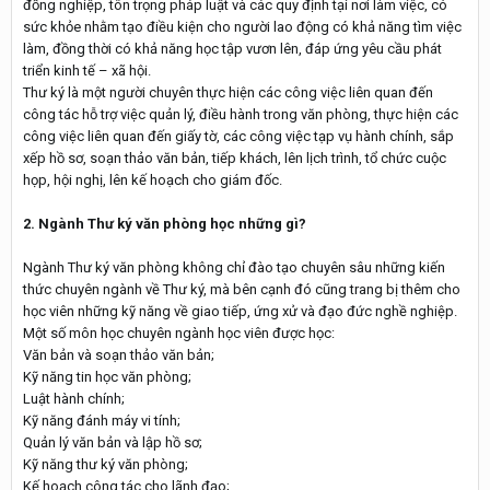
đồng nghiệp, tôn trọng pháp luật và các quy định tại nơi làm việc, có
sức khỏe nhằm tạo điều kiện cho người lao động có khả năng tìm việc
làm, đồng thời có khả năng học tập vươn lên, đáp ứng yêu cầu phát
triển kinh tế – xã hội.
Thư ký là một người chuyên thực hiện các công việc liên quan đến
công tác hỗ trợ việc quản lý, điều hành trong văn phòng, thực hiện các
công việc liên quan đến giấy tờ, các công việc tạp vụ hành chính, sắp
xếp hồ sơ, soạn thảo văn bản, tiếp khách, lên lịch trình, tổ chức cuộc
họp, hội nghị, lên kế hoạch cho giám đốc.
2. Ngành Thư ký văn phòng học những gì?
Ngành Thư ký văn phòng không chỉ đào tạo chuyên sâu những kiến
thức chuyên ngành về Thư ký, mà bên cạnh đó cũng trang bị thêm cho
học viên những kỹ năng về giao tiếp, ứng xử và đạo đức nghề nghiệp.
Một số môn học chuyên ngành học viên được học:
Văn bản và soạn thảo văn bản;
Kỹ năng tin học văn phòng;
Luật hành chính;
Kỹ năng đánh máy vi tính;
Quản lý văn bản và lập hồ sơ;
Kỹ năng thư ký văn phòng;
Kế hoạch công tác cho lãnh đạo;