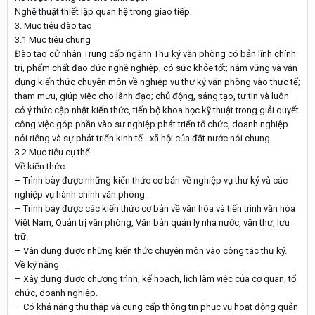
Nghệ thuật thiết lập quan hệ trong giao tiếp.
3. Mục tiêu đào tạo
3.1 Mục tiêu chung
Đào tạo cử nhân Trung cấp ngành Thư ký văn phòng có bản lĩnh chính
trị, phẩm chất đạo đức nghề nghiệp, có sức khỏe tốt; nắm vững và vận
dụng kiến thức chuyên môn về nghiệp vụ thư ký văn phòng vào thực tế;
tham mưu, giúp việc cho lãnh đạo; chủ động, sáng tạo, tự tin và luôn
có ý thức cập nhật kiến thức, tiến bộ khoa học kỹ thuật trong giải quyết
công việc góp phần vào sự nghiệp phát triển tổ chức, doanh nghiệp
nói riêng và sự phát triển kinh tế - xã hội của đất nước nói chung.
3.2 Mục tiêu cụ thể
Về kiến thức
– Trình bày được những kiến thức cơ bản về nghiệp vụ thư ký và các
nghiệp vụ hành chính văn phòng.
– Trình bày được các kiến thức cơ bản về văn hóa và tiến trình văn hóa
Việt Nam, Quản trị văn phòng, Văn bản quản lý nhà nước, văn thư, lưu
trữ.
– Vận dụng được những kiến thức chuyên môn vào công tác thư ký.
Về kỹ năng
– Xây dựng được chương trình, kế hoạch, lịch làm việc của cơ quan, tổ
chức, doanh nghiệp.
– Có khả năng thu thập và cung cấp thông tin phục vụ hoạt động quản