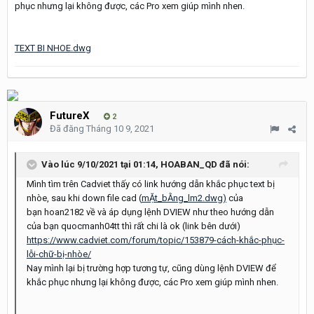
phục nhưng lại không được, các Pro xem giúp mình nhen.
TEXT BI NHOE.dwg
FutureX
2
Đã đăng
Tháng 10 9, 2021
Vào lúc 9/10/2021 tại 01:14,
HOABAN_QD
đã nói:
Mình tìm trên Cadviet thấy có link hướng dẫn khắc phục text bị
nhòe, sau khi down file cad (
mẶt_bẰng_lm2.dwg)
của
bạn hoan2182 về và áp dụng lệnh DVIEW như theo hướng dẫn
của bạn quocmanh04tt thì rất chi là ok (link bên dưới)
https://www.cadviet.com/forum/topic/153879-cách-khắc-phục-
lỗi-chữ-bị-nhòe/
Nay mình lại bị trường hợp tương tự, cũng dùng lệnh DVIEW để
khắc phục nhưng lại không được, các Pro xem giúp mình nhen.