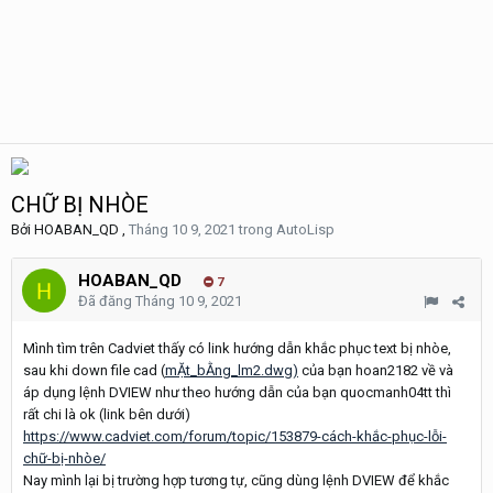
CHỮ BỊ NHÒE
Bởi
HOABAN_QD
,
Tháng 10 9, 2021
trong
AutoLisp
HOABAN_QD
7
Đã đăng
Tháng 10 9, 2021
Mình tìm trên Cadviet thấy có link hướng dẫn khắc phục text bị nhòe,
sau khi down file cad (
mẶt_bẰng_lm2.dwg)
của bạn hoan2182 về và
áp dụng lệnh DVIEW như theo hướng dẫn của bạn quocmanh04tt thì
rất chi là ok (link bên dưới)
https://www.cadviet.com/forum/topic/153879-cách-khắc-phục-lỗi-
chữ-bị-nhòe/
Nay mình lại bị trường hợp tương tự, cũng dùng lệnh DVIEW để khắc