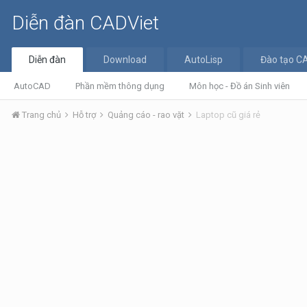
Diễn đàn CADViet
Diễn đàn
Download
AutoLisp
Đào tạo C
AutoCAD
Phần mềm thông dụng
Môn học - Đồ án Sinh viên
Trang chủ
Hỗ trợ
Quảng cáo - rao vặt
Laptop cũ giá rẻ