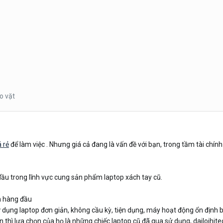
o vặt
 rẻ
để làm việc . Nhưng giá cả đang là vấn đề với bạn, trong tầm tài chín
i đầu trong lĩnh vực cung sản phẩm laptop xách tay cũ.
n hàng đầu
ử dụng laptop đơn giản, không cầu kỳ, tiện dụng, máy hoạt động ổn định
n thì lựa chọn của họ là những chiếc laptop cũ đã qua sử dụng, dailoihi