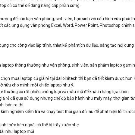
ptop củ có thể dể dàng nâng cấp phần cứng.
g
ớng đế các bạn văn phòng, sinh viên, học sinh với cấu hình vừa phải th
tốt các ứng dụng vân phòng Excel, Word, Power Point, Photoshop chỉnh 
g cho công việc lặp trình, thiết kế, phântích dữ liệu, sáng tạo nội dung x
laptop thông thường như vân phòng, sinh viên, sản phẩm laptop gamin
 chọn mua laptop cũ giá rẻ tại dailoihitech thì bạn đã tiết kiệm được hơn ½
 sở hữu cho mình một chiếc laptop như ý.
 rẻ thường có rất nhiều chủng loại và mẫu mã để khách hàng lựa chọn
ũ giá rẻ đã qua sử dụng nhưng chế độ bảo hành như máy máy, thời gian t
khi bán ra thị
inh nghiệm kiểm tra và chạy test thời gian đủ lâu để phát hiện lỗi trước 
ình thức bên ngoài có thể bị trầy xước nhẹ
đãi như laptop mới