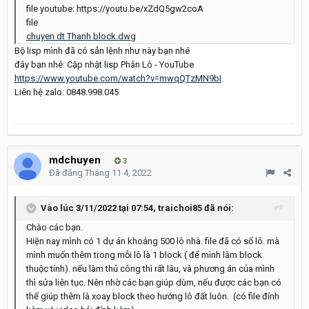
file youtube: https://youtu.be/xZdQ5gw2coA
file
chuyen dt Thanh block.dwg
Bộ lisp mình đã có sẳn lệnh như này bạn nhé
đây bạn nhé: Cập nhật lisp Phân Lô - YouTube
https://www.youtube.com/watch?v=mwqQTzMN9bI
Liên hệ zalo: 0848.998.045
mdchuyen
3
Đã đăng
Tháng 11 4, 2022
Vào lúc 3/11/2022 tại 07:54,
traichoi85
đã nói:
Chào các bạn.
Hiện nay mình có 1 dự án khoảng 500 lô nhà. file đã có số lô. mà
mình muốn thêm trong mỗi lô là 1 block ( để mình làm block
thuộc tính). nếu làm thủ công thì rất lâu, và phương án của mình
thì sửa liên tục. Nên nhờ các bạn giúp dùm, nếu được các bạn có
thể giúp thêm là xoay block theo hướng lô đất luôn. (có file đính