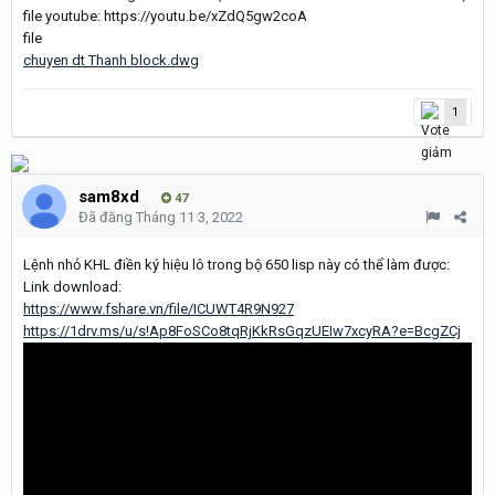
file youtube: https://youtu.be/xZdQ5gw2coA
file
chuyen dt Thanh block.dwg
1
sam8xd
47
Đã đăng
Tháng 11 3, 2022
Lệnh nhỏ KHL điền ký hiệu lô trong bộ 650 lisp này có thể làm được:
Link download:
https://www.fshare.vn/file/ICUWT4R9N927
https://1drv.ms/u/s!Ap8FoSCo8tqRjKkRsGqzUEIw7xcyRA?e=BcgZCj