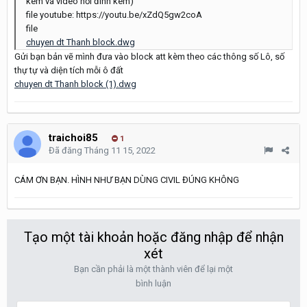
kèm và video hỏi đính kèm)
file youtube: https://youtu.be/xZdQ5gw2coA
file
chuyen dt Thanh block.dwg
Gửi bạn bản vẽ mình đưa vào block att kèm theo các thông số Lô, số
thự tự và diện tích mỗi ô đất
chuyen dt Thanh block (1).dwg
traichoi85
1
Đã đăng
Tháng 11 15, 2022
CÁM ƠN BẠN. HÌNH NHƯ BẠN DÙNG CIVIL ĐÚNG KHÔNG
Tạo một tài khoản hoặc đăng nhập để nhận
xét
Bạn cần phải là một thành viên để lại một
bình luận