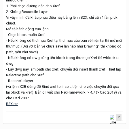
nhược điểm.
1. Phải chọn đường dẫn cho Xref
2. Không Reconcile Layer
Vì vậy mình đã khắc phục điều này bằng lệnh B2X, chỉ cần 1 lần pick
chuột.
Mô tả hành động của lệnh.
- Chọn block muốn Xref
- Nếu không có thư mục Xref tại thư mục của bản vẽ hiện tại thì mở mới
thư mục. (Đối với bản vẽ chưa save lần nào như Drawing1 thì không có
path, yêu cầu save).
- Nếu không có dwg cùng tên block trong thư mục Xref thì wblock ra
dwg.
- Lấy dwg này làm path cho xref, chuyển đổi insert thành xref. Thiết lập
Relective path cho xref.
- Reconcile layer.
(và lệnh X2B dùng để Bind xref to insert, tiện cho việc chuyển đổi qua
lại block và xref). Bản dll viết cho NetFramework > 4.7 (> Cad 2019) và
cho Cad 2007
B2X.rar
2