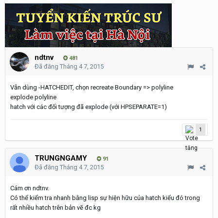
ndtnv
481
Đã đăng
Tháng 4 7, 2015
Vẫn dùng -HATCHEDIT, chọn recreate Boundary => polyline
explode polyline
hatch với các đối tượng đã explode (với HPSEPARATE=1)
1
TRUNGNGAMY
91
Đã đăng
Tháng 4 7, 2015
Cám ơn ndtnv.
Có thể kiểm tra nhanh bằng lisp sự hiện hữu của hatch kiểu đó trong
rất nhiều hatch trên bản vẽ đc kg