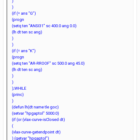
)
)
(if (= ans "G")
(progn
(setq ten "ANSI31" sc 400.0 ang 0.0)
(lh dt ten sc ang)
)
)
(if (= ans "K")
(progn
(setq ten "AR-RROOF" sc 500.0 ang 45.0)
(lh dt ten sc ang)
)
)
);WHILE
(princ)
)
(defun lh(dt name tle goc)
(setvar "hpgaptol" 5000.0)
(if (or (vlax-curve-isClosed dt)
(
(vlax-curve-getendpoint dt)
) (getvar "hpgaptol")