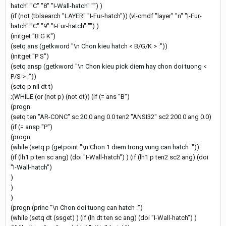
hatch" "C" "8" "I-Wall-hatch" "") )
(if (not (tblsearch "LAYER" "I-Fur-hatch")) (vl-cmdf "layer" "n" "I-Fur-
hatch" "C" "9" "I-Fur-hatch" "") )
(initget "B G K")
(setq ans (getkword "\n Chon kieu hatch < B/G/K > :"))
(initget "P S")
(setq ansp (getkword "\n Chon kieu pick diem hay chon doi tuong <
P/S > :"))
(setq p nil dt t)
;(WHILE (or (not p) (not dt)) (if (= ans "B")
(progn
(setq ten "AR-CONC" sc 20.0 ang 0.0 ten2 "ANSI32" sc2 200.0 ang 0.0)
(if (= ansp "P")
(progn
(while (setq p (getpoint "\n Chon 1 diem trong vung can hatch :"))
(if (lh1 p ten sc ang) (doi "I-Wall-hatch") ) (if (lh1 p ten2 sc2 ang) (doi
"I-Wall-hatch")
)
)
)
(progn (princ "\n Chon doi tuong can hatch :")
(while (setq dt (ssget) ) (if (lh dt ten sc ang) (doi "I-Wall-hatch") )