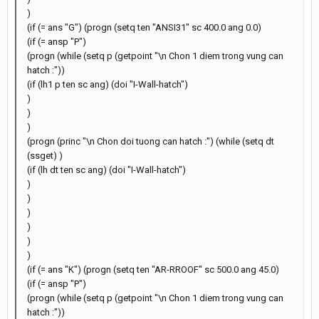
)
(if (= ans "G") (progn (setq ten "ANSI31" sc 400.0 ang 0.0)
(if (= ansp "P")
(progn (while (setq p (getpoint "\n Chon 1 diem trong vung can
hatch :"))
(if (lh1 p ten sc ang) (doi "I-Wall-hatch")
)
)
)
(progn (princ "\n Chon doi tuong can hatch :") (while (setq dt
(ssget) )
(if (lh dt ten sc ang) (doi "I-Wall-hatch")
)
)
)
)
)
)
(if (= ans "K") (progn (setq ten "AR-RROOF" sc 500.0 ang 45.0)
(if (= ansp "P")
(progn (while (setq p (getpoint "\n Chon 1 diem trong vung can
hatch :"))