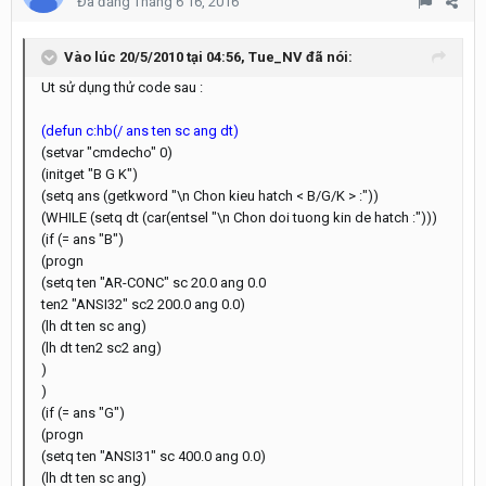
Đã đăng
Tháng 6 16, 2016
Vào lúc 20/5/2010 tại 04:56, Tue_NV đã nói:
Ut sử dụng thử code sau :
(defun c:hb(/ ans ten sc ang dt)
(setvar "cmdecho" 0)
(initget "B G K")
(setq ans (getkword "\n Chon kieu hatch < B/G/K > :"))
(WHILE (setq dt (car(entsel "\n Chon doi tuong kin de hatch :")))
(if (= ans "B")
(progn
(setq ten "AR-CONC" sc 20.0 ang 0.0
ten2 "ANSI32" sc2 200.0 ang 0.0)
(lh dt ten sc ang)
(lh dt ten2 sc2 ang)
)
)
(if (= ans "G")
(progn
(setq ten "ANSI31" sc 400.0 ang 0.0)
(lh dt ten sc ang)