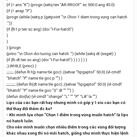
(if (= ans "K") (progn (setq ten "AR-RROOF" sc 500.0 ang 45.0)
(if (= ansp "P")
(progn (while (setq p (getpoint "\n Chon 1 diem trong vung can hatch
:"))
(if (lh1 p ten sc ang) (doi "I-Fur-hatch")
)
)
) (progn
(princ "\n Chon doi tuong can hatch :") (while (setq dt (ssget) )
(if (lh dt ten sc ang) (doi "I-Fur-hatch") ) ) ) ) ) )
;);WHILE (princ) )
;;;;;;;; (defun lh1(p name tle goc) ;(setvar "hpgaptol" 50.0) (vl-cmdf
"bhatch" "P" name tle goc p "") )
;;;;;;;;;; (defun lh(dt name tle goc) ;(setvar "hpgaptol" 50.0) (vl-cmdf
"bhatch" "P" name tle goc "S" dt "" "") )
(defun doi(la) (vl-cmdf "change" "L" "" "P" "LA" la "")
Lips của các bạn rất hay nhưng mình có góp ý 1 xíu các bạn có
thể thay đổi thêm đc ko?
- Khi mình lựa chọn "Chọn 1 điểm trong vùng muốn hatch" là lips
nó hatch luôn.
Cho nên mình muốn chọn nhiều điểm trong các vùng đối tượng
khác nhau xong thì nó mới hatch, giống như mình thực hiện lệnh