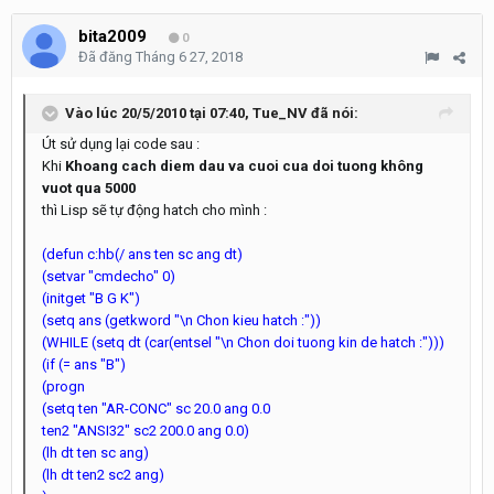
bita2009
0
Đã đăng
Tháng 6 27, 2018
Vào lúc 20/5/2010 tại 07:40,
Tue_NV
đã nói:
Út sử dụng lại code sau :
Khi
Khoang cach diem dau va cuoi cua doi tuong không
vuot qua 5000
thì Lisp sẽ tự động hatch cho mình :
(defun c:hb(/ ans ten sc ang dt)
(setvar "cmdecho" 0)
(initget "B G K")
(setq ans (getkword "\n Chon kieu hatch :"))
(WHILE (setq dt (car(entsel "\n Chon doi tuong kin de hatch :")))
(if (= ans "B")
(progn
(setq ten "AR-CONC" sc 20.0 ang 0.0
ten2 "ANSI32" sc2 200.0 ang 0.0)
(lh dt ten sc ang)
(lh dt ten2 sc2 ang)