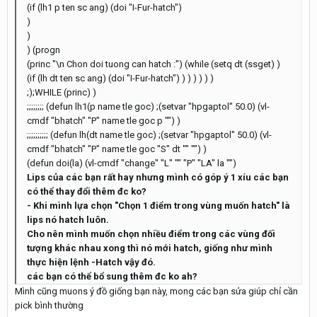
(if (lh1 p ten sc ang) (doi "I-Fur-hatch")
)
)
) (progn
(princ "\n Chon doi tuong can hatch :") (while (setq dt (ssget) )
(if (lh dt ten sc ang) (doi "I-Fur-hatch") ) ) ) ) ) )
;);WHILE (princ) )
;;;;;;;; (defun lh1(p name tle goc) ;(setvar "hpgaptol" 50.0) (vl-
cmdf "bhatch" "P" name tle goc p "") )
;;;;;;;;;; (defun lh(dt name tle goc) ;(setvar "hpgaptol" 50.0) (vl-
cmdf "bhatch" "P" name tle goc "S" dt "" "") )
(defun doi(la) (vl-cmdf "change" "L" "" "P" "LA" la "")
Lips của các bạn rất hay nhưng mình có góp ý 1 xíu các bạn
có thể thay đổi thêm đc ko?
- Khi mình lựa chọn "Chọn 1 điểm trong vùng muốn hatch" là
lips nó hatch luôn.
Cho nên mình muốn chọn nhiều điểm trong các vùng đối
tượng khác nhau xong thì nó mới hatch, giống như mình
thực hiện lệnh -Hatch vậy đó.
các bạn có thể bổ sung thêm đc ko ah?
Mình cũng muons ý đồ giống bạn này, mong các bạn sửa giúp chỉ cần
pick bình thường