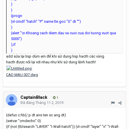
)
)
(progn
(vl-cmdf "hatch" "P" name tle goc "S" dt "")
)
(alert "\n Khoang cach diem dau va cuoi cua doi tuong vuot qua
5000")
);if
)
add sửa lại lisp dùm em để khi sử dung lisp hacth các vùng
hacth được nối lại với nhau như khi sử dung lệnh hacth!
CAD MAU 007.dwg
CaptainBlack
1
Đã đăng
Tháng 11 2, 2019
(defun c:hb(/ p dt ans ten sc ang dt)
(setvar "cmdecho" 0)
(if (not (tblsearch "LAYER" "I-Wall-hatch")) (vl-cmdf "layer" "n" "I-Wall-