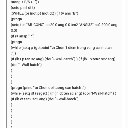
tuong < P/S > :"))
(setq p nil dt t)
;(WHILE (or (not p) (not dt)) (if (= ans "B")
(progn
(setq ten "AR-CONC" sc 20.0 ang 0.0 ten2 "ANSI32" sc2 200.0 ang
0.0)
(if (= ansp "P")
(progn
(while (setq p (getpoint "\n Chon 1 diem trong vung can hatch
:"))
(if (lh1 p ten sc ang) (doi "I-Wall-hatch") ) (if (lh1 p ten2 sc2 ang)
(doi "I-Wall-hatch")
)
)
)
(progn (princ "\n Chon doi tuong can hatch :")
(while (setq dt (ssget) ) (if (lh dt ten sc ang) (doi "I-Wall-hatch") )
(if (lh dt ten2 sc2 ang) (doi "I-Wall-hatch")
)
)
)
)
)