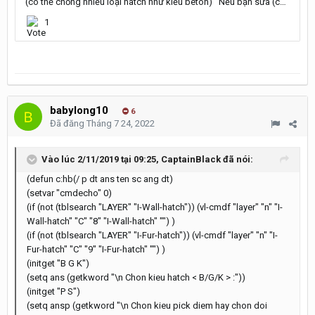
babylong10
6
Đã đăng
Tháng 7 24, 2022
Vào lúc 2/11/2019 tại 09:25,
CaptainBlack
đã nói:
(defun c:hb(/ p dt ans ten sc ang dt)
(setvar "cmdecho" 0)
(if (not (tblsearch "LAYER" "I-Wall-hatch")) (vl-cmdf "layer" "n" "I-
Wall-hatch" "C" "8" "I-Wall-hatch" "") )
(if (not (tblsearch "LAYER" "I-Fur-hatch")) (vl-cmdf "layer" "n" "I-
Fur-hatch" "C" "9" "I-Fur-hatch" "") )
(initget "B G K")
(setq ans (getkword "\n Chon kieu hatch < B/G/K > :"))
(initget "P S")
(setq ansp (getkword "\n Chon kieu pick diem hay chon doi