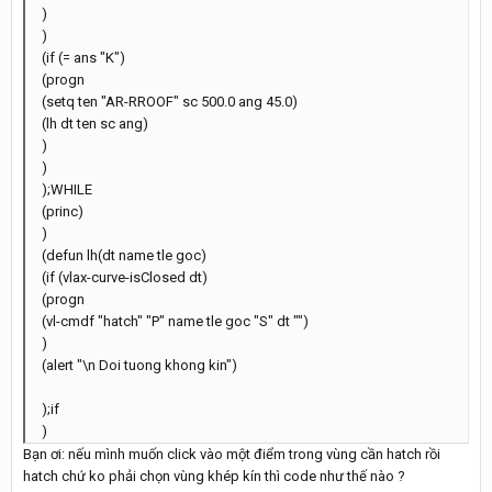
)
)
(if (= ans "K")
(progn
(setq ten "AR-RROOF" sc 500.0 ang 45.0)
(lh dt ten sc ang)
)
)
);WHILE
(princ)
)
(defun lh(dt name tle goc)
(if (vlax-curve-isClosed dt)
(progn
(vl-cmdf "hatch" "P" name tle goc "S" dt "")
)
(alert "\n Doi tuong khong kin")
);if
)
Bạn ơi: nếu mình muốn click vào một điểm trong vùng cần hatch rồi
hatch chứ ko phải chọn vùng khép kín thì code như thế nào ?