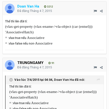
Doan Van Ha
3212
Đã đăng
Tháng 4 7, 2015
Thế thì lên đời tí:
(vlax-get-property (vlax-ename->vla-object (car (entsel)))
'AssociativeHatch)
=
Associative
:vlax-true nếu
=
Associative
:vlax-false nếu non-
TRUNGNGAMY
91
Đã đăng
Tháng 4 7, 2015
Vào lúc 7/4/2015 tại 04:04, Doan Van Ha đã nói:
Thế thì lên đời tí:
(vlax-get-property (vlax-ename->vla-object (car (entsel)))
'AssociativeHatch)
=
Associative
:vlax-true nếu
=
Associative
:vlax-false nếu non-