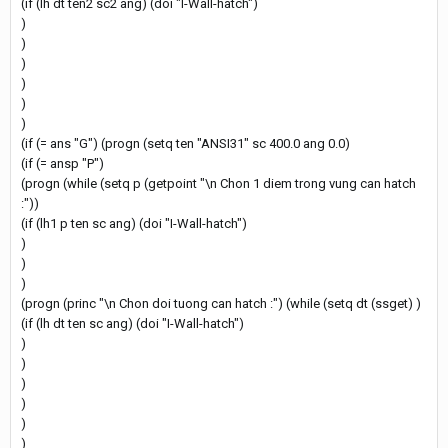
(if (lh dt ten2 sc2 ang) (doi "I-Wall-hatch")
)
)
)
)
)
)
(if (= ans "G") (progn (setq ten "ANSI31" sc 400.0 ang 0.0)
(if (= ansp "P")
(progn (while (setq p (getpoint "\n Chon 1 diem trong vung can hatch
:"))
(if (lh1 p ten sc ang) (doi "I-Wall-hatch")
)
)
)
(progn (princ "\n Chon doi tuong can hatch :") (while (setq dt (ssget) )
(if (lh dt ten sc ang) (doi "I-Wall-hatch")
)
)
)
)
)
)