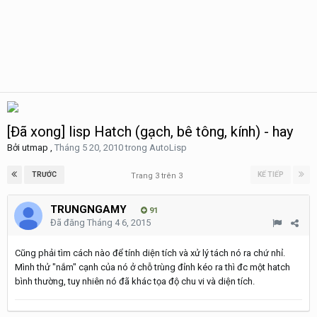
[Đã xong] lisp Hatch (gạch, bê tông, kính) - hay
Bởi
utmap
,
Tháng 5 20, 2010
trong
AutoLisp
TRƯỚC
KẾ TIẾP
Trang 3 trên 3
TRUNGNGAMY
91
Đã đăng
Tháng 4 6, 2015
Cũng phải tìm cách nào để tính diện tích và xử lý tách nó ra chứ nhỉ.
Mình thử "nắm" cạnh của nó ở chỗ trùng đỉnh kéo ra thì đc một hatch
bình thường, tuy nhiên nó đã khác tọa độ chu vi và diện tích.