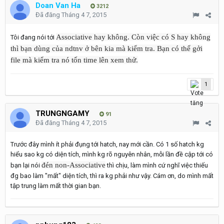
Doan Van Ha
3212
Đã đăng
Tháng 4 7, 2015
Associative hay không. Còn việc có S hay không
Tôi đang nói tới
thì bạn dùng của ndtnv ở bên kia mà kiểm tra. Bạn có thể gởi
file mà kiểm tra nó tốn time lên xem thử.
1
TRUNGNGAMY
91
Đã đăng
Tháng 4 7, 2015
Trước đây mình ít phải đụng tới hatch, nay mới cần. Có 1 số hatch kg
hiểu sao kg có diện tích, mình kg rõ nguyên nhân, mỗi lần đề cập tới có
đén non-Associative
bạn lại nói
thì chịu, làm mình cứ nghĩ việc thiếu
đg bao làm "mất" diện tích, thì ra kg phải như vậy. Cám ơn, do mình mất
tập trung làm mất thời gian bạn.