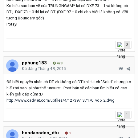
Ko hiểu sao bản vẽ của TRUNGNGAMY lại có DXF 73 = 1 và không có
DT ; DXF 73 = 0 thì lại có DT. (DXF 97 = 0 chỉ cho biết là không có đối
tượng Boundary gốc)
Potay!
2
pphung183
428
Đã đăng
Tháng 4 9, 2015
Đã biết nguyên nhân có DT và không có DT khi Hatch "Solid" nhưng ko
hiểu tại sao lại như thế :unsure: . Post bản vẽ các bạn tìm hiểu có cao
kiến giải đáp dùm :D
http://www.cadviet.com/upfiles/4/127397_37170_vd5_2.dwg
1
hondacodon_dtu
3