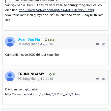
Vẫn vậy bác ơi. Cả 2 TH đều tra về vlax-false nhưng trong đó 1 cái có
diện tích:
http://www.cadviet.com/upfiles/4/37170_vd5_1.dwg
:vlax-false là trị kiểu gì vậy bác. Nếu muốn từ nó trả về T hay nil thì làm
sao
Doan Van Ha
3212
Đã đăng
Tháng 4 7, 2015
Cảm phiền save 2007 để test xem nhé
TRUNGNGAMY
91
Đã đăng
Tháng 4 7, 2015
Đây bạn, xem giúp nhé:
http://www.cadviet.com/upfiles/4/37170_vd5_2.dwg