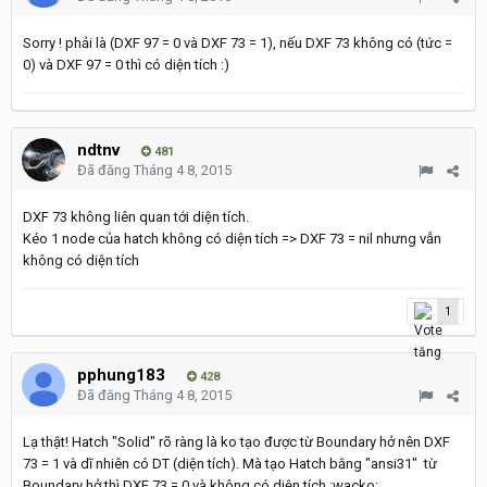
Sorry ! phải là (DXF 97 = 0 và DXF 73 = 1), nếu DXF 73 không có (tức =
0) và DXF 97 = 0 thì có diện tích :)
ndtnv
481
Đã đăng
Tháng 4 8, 2015
DXF 73 không liên quan tới diện tích.
Kéo 1 node của hatch không có diện tích => DXF 73 = nil nhưng vẫn
không có diện tích
1
pphung183
428
Đã đăng
Tháng 4 8, 2015
Lạ thật! Hatch "Solid" rõ ràng là ko tạo được từ Boundary hở nên DXF
73 = 1 và dĩ nhiên có DT (diện tích). Mà tạo Hatch bằng "ansi31" từ
Boundary hở thì DXF 73 = 0 và không có diện tích :wacko: .