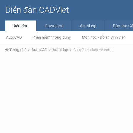
Diễn đàn CADViet
Diễn đàn
Download
AutoLisp
Đào tạo C
AutoCAD
Phần mềm thông dụng
Môn học - Đồ án Sinh viên
Trang chủ
AutoCAD
AutoLisp
Chuyển entlast về entsel