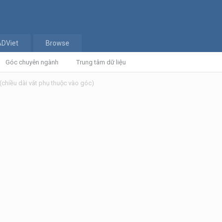
ADViet
Browse
Góc chuyên ngành
Trung tâm dữ liệu
(chiều dài vát phụ thuộc vào góc)