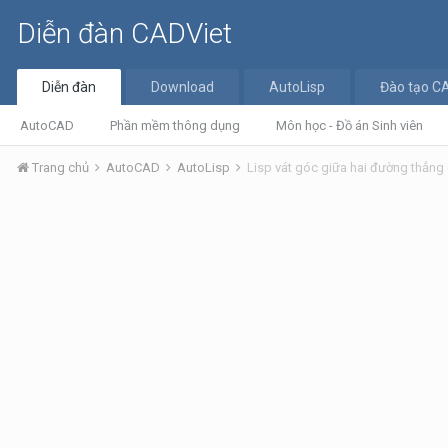
Diễn đàn CADViet
Diễn đàn
Download
AutoLisp
Đào tạo C
AutoCAD
Phần mềm thông dụng
Môn học - Đồ án Sinh viên
Trang chủ
AutoCAD
AutoLisp
Lisp vát góc giữa hai đường thẳng 