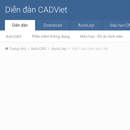
Diễn đàn CADViet
Diễn đàn
Download
AutoLisp
Đào tạo C
AutoCAD
Phần mềm thông dụng
Môn học - Đồ án Sinh viên
Trang chủ
AutoCAD
AutoLisp
Viết Lisp theo yêu cầu