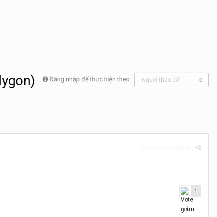
lygon)
Đăng nhập để thực hiện theo
Người theo dõi
0
Báo cáo bài đăng
1