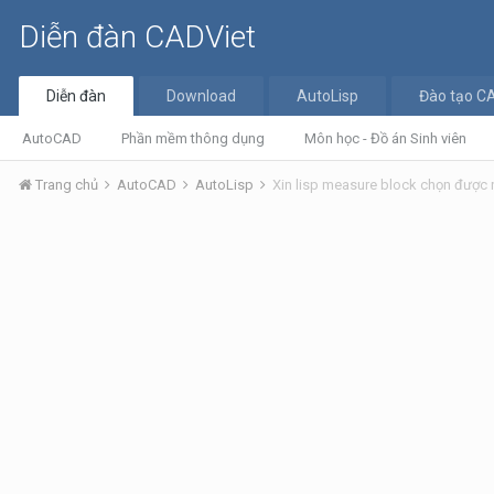
Diễn đàn CADViet
Diễn đàn
Download
AutoLisp
Đào tạo C
AutoCAD
Phần mềm thông dụng
Môn học - Đồ án Sinh viên
Trang chủ
AutoCAD
AutoLisp
Xin lisp measure block chọn được n