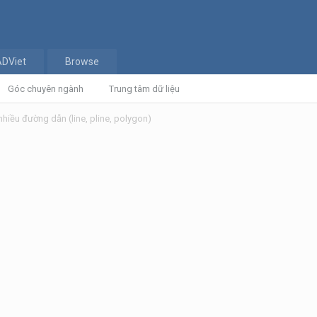
ADViet
Browse
Góc chuyên ngành
Trung tâm dữ liệu
hiều đường dẫn (line, pline, polygon)