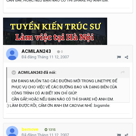
CẦN GẤP, HOẶC NẾU BẠN NÀO CÓ THÌ SHARE HỘ ANH EM.
ACMILAN243
0
Đã đăng
Tháng 11 12, 2007
ACMILAN243 đã nói:
EM ĐANG MUÔN TẠO CÁC ĐƯỜNG MỚI TRONG LINETYPE ĐỂ
PHỤC VỤ CHO VIỆC VẼ CÁC ĐƯỜNG BAO VÀ DẠNG BIÊN CỦA
CÔNG TRÌNH CÓ AI BIẾT XIN CHỈ GIÚP.
CẦN GẤP, HOẶC NẾU BẠN NÀO CÓ THÌ SHARE HỘ ANH EM.
:) LÀM ĐƯỢC RỒI, CẢM ƠN ANH EM CADViet NHÉ :bigsmile:
bemove
1315
Đã đăng
Tháng 11 12, 2007