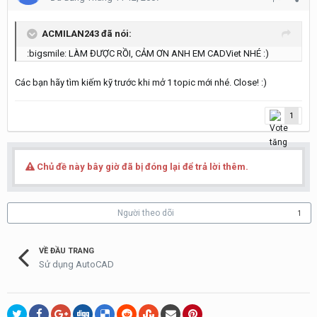
ACMILAN243 đã nói:
:bigsmile: LÀM ĐƯỢC RỒI, CẢM ƠN ANH EM CADViet NHÉ :)
Các bạn hãy tìm kiếm kỹ trước khi mở 1 topic mới nhé. Close! :)
1
Chủ đề này bây giờ đã bị đóng lại để trả lời thêm.
Người theo dõi
1
VỀ ĐẦU TRANG
Sử dụng AutoCAD