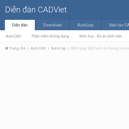
Diễn đàn CADViet
Diễn đàn
Download
AutoLisp
Đào tạo C
AutoCAD
Phần mềm thông dụng
Môn học - Đồ án Sinh viên
Trang chủ
AutoCAD
AutoLisp
[Nhờ giúp đỡ] Cách vẽ đường line/a