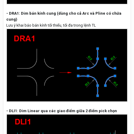
- DRA1: Dim bán kính cung (dùng cho cả Arc và Pline có chứa
cung)
Lưu ý khai báo bán kính tối thiểu, tối đa trong lệnh TL
- DLI1: Dim Linear qua các giao điểm giữa 2 điểm pick chọn