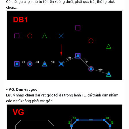
Có thể lựa chọn thứ tự từ trên xuống dưới, phải qua trái, thứ tự pick
chọn,...
- VG: Dim vát góc
Lưu ý nhập chiều dài vát góc tối đa trong lệnh TL, để tránh dim nhầm
các vị trí không phải vát góc