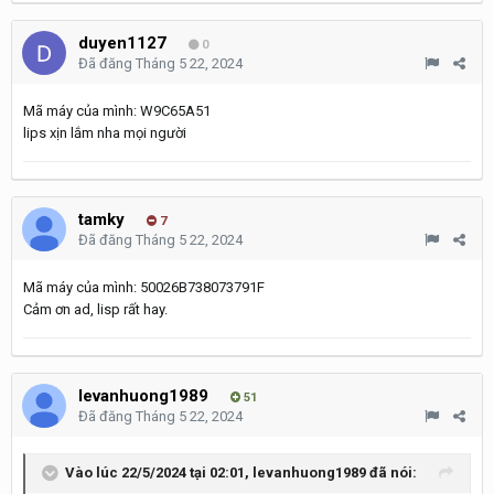
duyen1127
0
Đã đăng
Tháng 5 22, 2024
Mã máy của mình: W9C65A51
lips xịn lắm nha mọi người
tamky
7
Đã đăng
Tháng 5 22, 2024
Mã máy của mình: 50026B738073791F
Cảm ơn ad, lisp rất hay.
levanhuong1989
51
Đã đăng
Tháng 5 22, 2024
Vào lúc 22/5/2024 tại 02:01,
levanhuong1989
đã nói: