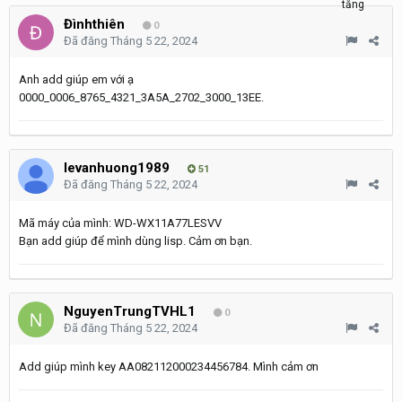
Đìnhthiên
0
Đã đăng
Tháng 5 22, 2024
Anh add giúp em với ạ
0000_0006_8765_4321_3A5A_2702_3000_13EE.
levanhuong1989
51
Đã đăng
Tháng 5 22, 2024
Mã máy của mình: WD-WX11A77LESVV
Bạn add giúp để mình dùng lisp. Cảm ơn bạn.
NguyenTrungTVHL1
0
Đã đăng
Tháng 5 22, 2024
Add giúp mình key AA082112000234456784. Mình cảm ơn