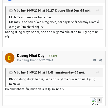
Vào lúc 10/5/2024 tại 06:27,
Duong Nhat Duy
đã nói:
Mình đã add mã của bạn r nhé.
Mã máy là số seri của ổ cứng đó b, cái này b phải hỏi mấy a làm ổ
cứng chứ mình thì chịu
:v
Không dùng được bác ơi, bác add suỵt mã của ai đó rồi. Lại hộ mình
với.
Duong Nhat Duy
489
Đã đăng
Tháng 5 22, 2024
Vào lúc 21/5/2024 tại 14:43,
amateurday
đã nói:
Không dùng được bác ơi, bác add suỵt mã của ai đó rồi. Lại hộ
mình với.
Có chút nhầm lẫn, mình đã sửa lại rồi nhé
:v
1