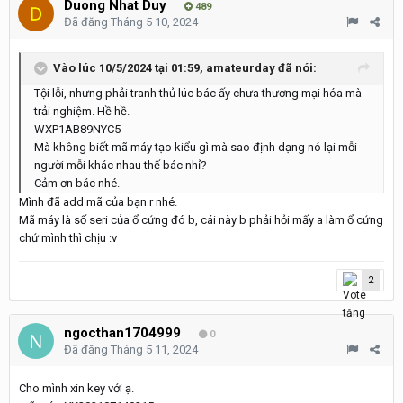
Duong Nhat Duy
489
Đã đăng
Tháng 5 10, 2024
Vào lúc 10/5/2024 tại 01:59,
amateurday
đã nói:
Tội lỗi, nhưng phải tranh thủ lúc bác ấy chưa thương mại hóa mà
trải nghiệm. Hề hề.
WXP1AB89NYC5
Mà không biết mã máy tạo kiểu gì mà sao định dạng nó lại mỗi
người mỗi khác nhau thế bác nhỉ?
Cảm ơn bác nhé.
Mình đã add mã của bạn r nhé.
Mã máy là số seri của ổ cứng đó b, cái này b phải hỏi mấy a làm ổ cứng
chứ mình thì chịu
:v
2
ngocthan1704999
0
Đã đăng
Tháng 5 11, 2024
Cho mình xin key với ạ.