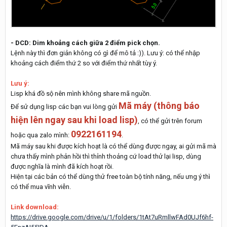
- DCD: Dim khoảng cách giữa 2 điểm pick chọn.
Lệnh này thì đơn giản không có gì để mô tả :)). Lưu ý: có thể nhập
khoảng cách điểm thứ 2 so với điểm thứ nhất tùy ý.
Lưu ý:
Lisp khá đồ sộ nên mình không share mã nguồn.
Mã máy (thông báo
Để sử dụng lisp các bạn vui lòng gửi
hiện lên ngay sau khi load lisp)
, có thể gửi trên forum
0922161194
hoặc qua zalo mình:
.
Mã máy sau khi được kích hoạt là có thể dùng được ngay, ai gửi mã mà
chưa thấy mình phản hồi thì thỉnh thoảng cứ load thử lại lisp, dùng
được nghĩa là mình đã kích hoạt rồi.
Hiện tại các bản có thể dùng thử free toàn bộ tính năng, nếu ưng ý thì
có thể mua vĩnh viễn.
Link download:
https://drive.google.com/drive/u/1/folders/1tAt7uRmllwFAd0UJf6hf-