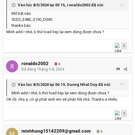
Vào lúc 8/5/2024 tại 05:15,
ronaldo2002
đã nói:
Mở bát nào
5CD2_E482_3150_D040.
thanks bác
Mình add r nhé, b thử load lisp lại xem dùng được chưa ?
1
ronaldo2002
4
Đã đăng
Tháng 5 8, 2024
Vào lúc 8/5/2024 tại 06:19,
Duong Nhat Duy
đã nói:
Mình add r nhé, b thử load lisp lại xem dùng được chưa ?
OK rồi nha a, có gì phát sinh em sẽ phản hồi nhá. Thanks a nhiều
1
minhhung15142209@gmail.com
4