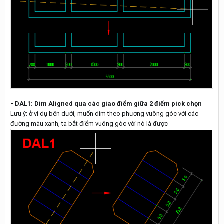
- DAL1: Dim Aligned qua các giao điểm giữa 2 điểm pick chọn
Lưu ý: ở ví dụ bên dưới, muốn dim theo phương vuông góc với các
đường màu xanh, ta bắt điểm vuông góc với nó là được