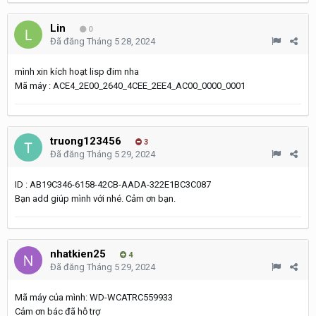
Lin
0
Đã đăng
Tháng 5 28, 2024
mình xin kích hoạt lisp đim nha
Mã máy : ACE4_2E00_2640_4CEE_2EE4_AC00_0000_0001
truong123456
3
Đã đăng
Tháng 5 29, 2024
ID
:
AB19C346-6158-42CB-AADA-322E1BC3C087
Bạn add giúp mình với nhé. Cảm ơn bạn.
nhatkien25
4
Đã đăng
Tháng 5 29, 2024
Mã máy của mình: WD-WCATRC559933
Cảm ơn bác đã hỗ trợ