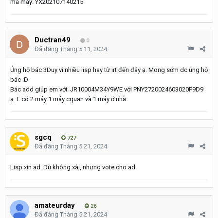
mã máy: YX202107140215
Ductran49
0
Đã đăng
Tháng 5 11, 2024
Ủng hộ bác 3Duy vì nhiều lisp hay từ irt đến đây ạ. Mong sớm dc ủng hộ
bác :D
Bác add giúp em với: JR10004M34Y9WE với PNY2720024603020F9D9
ạ. E có 2 máy 1 máy cquan và 1 máy ở nhà
sgcq
727
Đã đăng
Tháng 5 21, 2024
Lisp xịn ad. Dù không xài, nhưng vote cho ad.
amateurday
26
Đã đăng
Tháng 5 21, 2024