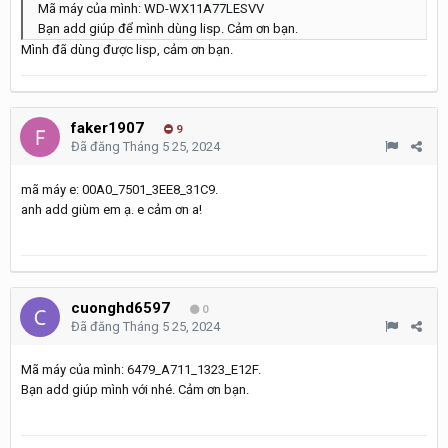
Mã máy của mình: WD-WX11A77LESVV
Bạn add giúp để mình dùng lisp. Cảm ơn bạn.
Mình đã dùng được lisp, cảm ơn bạn.
faker1907
9
Đã đăng
Tháng 5 25, 2024
mã máy e: 00A0_7501_3EE8_31C9.
anh add giùm em ạ. e cảm ơn a!
cuonghd6597
0
Đã đăng
Tháng 5 25, 2024
Mã máy của mình: 6479_A711_1323_E12F.
Bạn add giúp mình với nhé. Cảm ơn bạn.