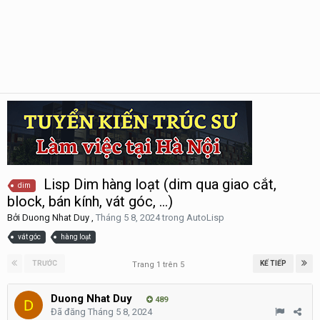
Lisp Dim hàng loạt (dim qua giao cắt,
dim
block, bán kính, vát góc, ...)
Bởi
Duong Nhat Duy
,
Tháng 5 8, 2024
trong
AutoLisp
vát góc
hàng loạt
TRƯỚC
KẾ TIẾP
Trang 1 trên 5
Duong Nhat Duy
489
Đã đăng
Tháng 5 8, 2024