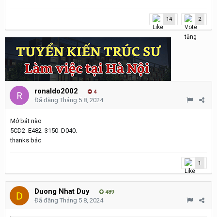
14
2
ronaldo2002
4
Đã đăng
Tháng 5 8, 2024
Mở bát nào
5CD2_E482_3150_D040.
thanks bác
1
Duong Nhat Duy
489
Đã đăng
Tháng 5 8, 2024