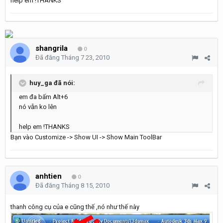
help em !THANKS
shangrila
0
Đã đăng
Tháng 7 23, 2010
huy_ga đã nói:
em đa bấm Alt+6
nó vẫn ko lên
help em !THANKS
Bạn vào Customize -> Show UI -> Show Main ToolBar
anhtien
0
Đã đăng
Tháng 8 15, 2010
thanh công cụ của e cũng thế ,nó như thế này