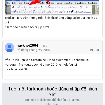
e dã làm như trên nhưng toàn hiển thị những công cụ ko pai thanh cc
chinh
h lam sao cac tiền bối ơi júp e với....
huykhoi2004
0
Đã đăng
Tháng 9 9, 2010
Vẫn ko lên Bạn vào Customize ->load customize ui scheme->C-
>program file->autodesk->3dmax 2010->ui->defaultui
nick huykhoi2004
Tạo một tài khoản hoặc đăng nhập để nhận
xét
Bạn cần phải là một thành viên để lại một
bình luận