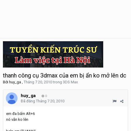
thanh công cụ 3dmax của em bị ẩn ko mở lên dc
Bởi
huy_ga
,
Tháng 7 20, 2010
trong
3DS Max
huy_ga
0
Đã đăng
Tháng 7 20, 2010
em đa bấm Alt+6
nó vẫn ko lên