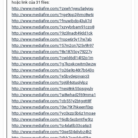
hoặc link của 31 files:
http://www.mediafire.com/?zxwh1ywu5a6yixu
http://www.mediafire.com/?rge9pp2jhmc8w6i
http://www.mediafire.com/?fnuwibdp43uli7d
http://www.mediafire.com/?xzyybrbam91czo8
http://www.mediafire.com/?9z3lnadt49dd1ck
http://www.mediafire.com/?rope6r5y17re7ab
http://www.mediafire.com/?57m2cn7j25v9h97
http://www.mediafire.com/?8x187i5oy79227y
http://www.mediafire.com/?cwld6dl14l52p1m
http://www.mediafire.com/?g7kpxkcwitm0wzw
http://www.mediafire.com/?o26a9p46t7b643o
http://www.mediafire.com/?e5bvdejpjvaicj3
http://www.mediafire.com/?pj6ll4qtuqlylpz
http://www.mediafire.com/?neq8nk55qsgyulv
http://www.mediafire.com/?ai8whad2f69mma1
http://www.mediafire.com/?cb551y2btgqtt8f
http://www.mediafire.com/?0w79t7hkeenf0xp
http://www.mediafire.com/?yc0xzp5b6z1moae
http://www.mediafire.com/?6jdb5xcbmtfw5tz
http://www.mediafire.com/?p4xlatlb33oa6p3
http://www.mediafire.com/?0qe534xlivbz4h2
http://www.mediafire.com/?rlkh7omildyd0kn