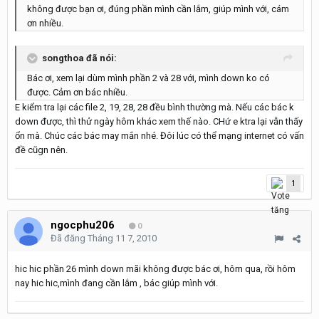
không được bạn ơi, đúng phần mình cần lắm, giúp mình với, cám
ơn nhiều.
songthoa đã nói:
Bác ơi, xem lại dùm mình phần 2 và 28 với, mình down ko có
được. Cảm ơn bác nhiều.
E kiểm tra lại các file 2, 19, 28, 28 đều bình thường mà. Nếu các bác k
down được, thì thử ngày hôm khác xem thế nào. CHứ e ktra lại vẫn thấy
ổn mà. Chúc các bác may mắn nhé. Đôi lúc có thể mạng internet có vấn
đề cũgn nên.
1
ngocphu206
0
Đã đăng
Tháng 11 7, 2010
hic hic phần 26 mình down mãi không được bác ơi, hôm qua, rồi hôm
nay hic hic,mình đang cần lắm , bác giúp mình với.