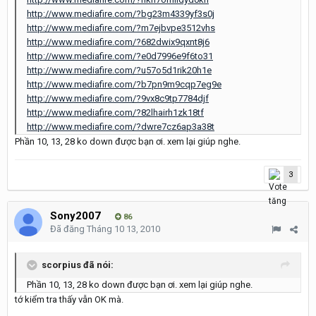
http://www.mediafire.com/?bg23m4339yf3s0j
http://www.mediafire.com/?m7ejbvpe3512vhs
http://www.mediafire.com/?682dwix9qxnt8j6
http://www.mediafire.com/?e0d7996e9f6to31
http://www.mediafire.com/?u57o5d1rik20h1e
http://www.mediafire.com/?b7pn9m9cqp7eg9e
http://www.mediafire.com/?9vx8c9tp7784djf
http://www.mediafire.com/?82lhairh1zk18tf
http://www.mediafire.com/?dwre7cz6ap3a38t
Phần 10, 13, 28 ko down được bạn ơi. xem lại giúp nghe.
3
Sony2007
86
Đã đăng
Tháng 10 13, 2010
scorpius đã nói:
Phần 10, 13, 28 ko down được bạn ơi. xem lại giúp nghe.
tớ kiểm tra thấy vẫn OK mà.