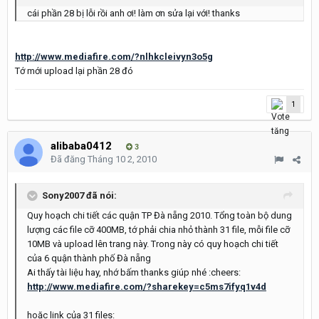
cái phần 28 bị lỗi rồi anh ơi! làm ơn sửa lại với! thanks
http://www.mediafire.com/?nlhkcleivyn3o5g
Tớ mới upload lại phần 28 đó
1
alibaba0412
3
Đã đăng
Tháng 10 2, 2010
Sony2007 đã nói:
Quy hoạch chi tiết các quận TP Đà nẵng 2010. Tổng toàn bộ dung
lượng các file cỡ 400MB, tớ phải chia nhỏ thành 31 file, mỗi file cỡ
10MB và upload lên trang này. Trong này có quy hoạch chi tiết
của 6 quận thành phố Đà nẵng
Ai thấy tài liệu hay, nhớ bấm thanks giúp nhé :cheers:
http://www.mediafire.com/?sharekey=c5ms7ifyq1v4d
hoặc link của 31 files: