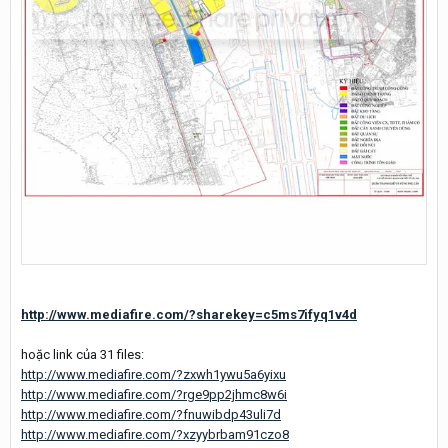
http://www.mediafire.com/?sharekey=c5ms7ifyq1v4d
hoặc link của 31 files:
http://www.mediafire.com/?zxwh1ywu5a6yixu
http://www.mediafire.com/?rge9pp2jhmc8w6i
http://www.mediafire.com/?fnuwibdp43uli7d
http://www.mediafire.com/?xzyybrbam91czo8