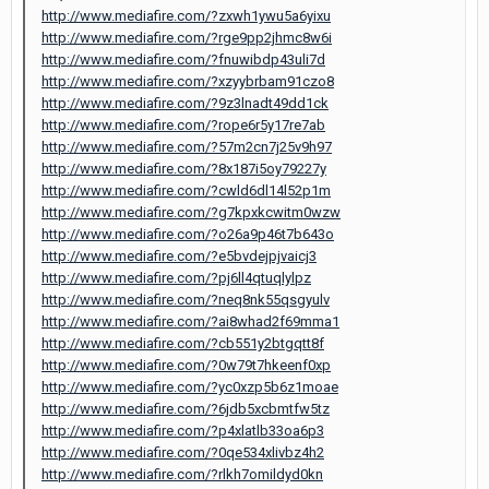
http://www.mediafire.com/?zxwh1ywu5a6yixu
http://www.mediafire.com/?rge9pp2jhmc8w6i
http://www.mediafire.com/?fnuwibdp43uli7d
http://www.mediafire.com/?xzyybrbam91czo8
http://www.mediafire.com/?9z3lnadt49dd1ck
http://www.mediafire.com/?rope6r5y17re7ab
http://www.mediafire.com/?57m2cn7j25v9h97
http://www.mediafire.com/?8x187i5oy79227y
http://www.mediafire.com/?cwld6dl14l52p1m
http://www.mediafire.com/?g7kpxkcwitm0wzw
http://www.mediafire.com/?o26a9p46t7b643o
http://www.mediafire.com/?e5bvdejpjvaicj3
http://www.mediafire.com/?pj6ll4qtuqlylpz
http://www.mediafire.com/?neq8nk55qsgyulv
http://www.mediafire.com/?ai8whad2f69mma1
http://www.mediafire.com/?cb551y2btgqtt8f
http://www.mediafire.com/?0w79t7hkeenf0xp
http://www.mediafire.com/?yc0xzp5b6z1moae
http://www.mediafire.com/?6jdb5xcbmtfw5tz
http://www.mediafire.com/?p4xlatlb33oa6p3
http://www.mediafire.com/?0qe534xlivbz4h2
http://www.mediafire.com/?rlkh7omildyd0kn