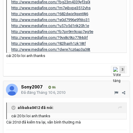
http://www.mediafire.com/?bg23m4339yf3s0j
http://www.mediafire.com/?m7ejbvpe3512vhs
http://www.mediafire.com/?682dwix9qxnt8j6
http://www.mediafire.com/?e0d7996e9f6to31
http://www.mediafire.com/?u57o5d1rik20h1e
http://www.mediafire.com/?b7pn9m9cqp7eg9e
http://www.mediafire.com/?9vx8c9tp7784djf
http://www.mediafire.com/?82lhairh1zk18tf
http://www.mediafire.com/?dwre7cz6ap3a38t
cái 20 bi loi anh.thanks
3
Sony2007
86
Đã đăng
Tháng 10 6, 2010
alibaba0412 đã nói:
cái 20 bi loi anh.thanks
Cái 20 tớ đã kiểm tra lại, vẫn bình thường mà