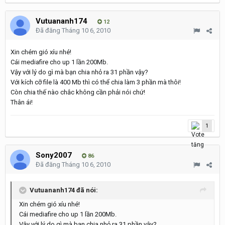
Vutuananh174
12
Đã đăng
Tháng 10 6, 2010
Xin chém gió xíu nhé!
Cái mediafire cho up 1 lần 200Mb.
Vậy với lý do gì mà bạn chia nhỏ ra 31 phần vậy?
Với kích cỡ file là 400 Mb thì có thể chia làm 3 phần mà thôi!
Còn chia thế nào chắc không cần phải nói chứ!
Thân ái!
1
Sony2007
86
Đã đăng
Tháng 10 6, 2010
Vutuananh174 đã nói:
Xin chém gió xíu nhé!
Cái mediafire cho up 1 lần 200Mb.
Vậy với lý do gì mà bạn chia nhỏ ra 31 phần vậy?