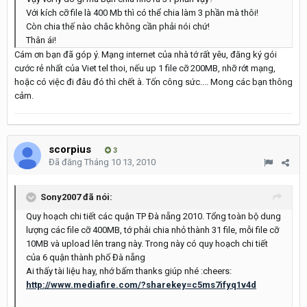
Với kích cỡ file là 400 Mb thì có thể chia làm 3 phần mà thôi!
Còn chia thế nào chắc không cần phải nói chứ!
Thân ái!
Cám ơn bạn đã góp ý. Mạng internet của nhà tớ rất yêu, đăng ký gói
cước rẻ nhất của Viet tel thoi, nếu up 1 file cỡ 200MB, nhỡ rớt mạng,
hoặc có việc đi đâu đó thì chết à. Tốn công sức.... Mong các bạn thông
cảm.
scorpius
3
Đã đăng
Tháng 10 13, 2010
Sony2007 đã nói:
Quy hoạch chi tiết các quận TP Đà nẵng 2010. Tổng toàn bộ dung
lượng các file cỡ 400MB, tớ phải chia nhỏ thành 31 file, mỗi file cỡ
10MB và upload lên trang này. Trong này có quy hoạch chi tiết
của 6 quận thành phố Đà nẵng
Ai thấy tài liệu hay, nhớ bấm thanks giúp nhé :cheers:
http://www.mediafire.com/?sharekey=c5ms7ifyq1v4d