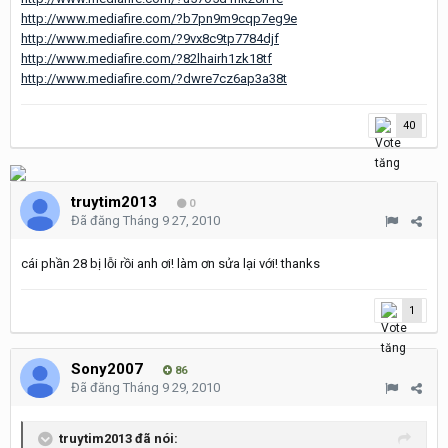
http://www.mediafire.com/?b7pn9m9cqp7eg9e
http://www.mediafire.com/?9vx8c9tp7784djf
http://www.mediafire.com/?82lhairh1zk18tf
http://www.mediafire.com/?dwre7cz6ap3a38t
40
truytim2013
0
Đã đăng
Tháng 9 27, 2010
cái phần 28 bị lỗi rồi anh ơi! làm ơn sửa lại với! thanks
1
Sony2007
86
Đã đăng
Tháng 9 29, 2010
truytim2013 đã nói: