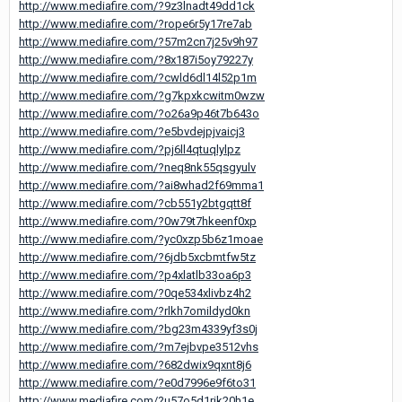
http://www.mediafire.com/?9z3lnadt49dd1ck
http://www.mediafire.com/?rope6r5y17re7ab
http://www.mediafire.com/?57m2cn7j25v9h97
http://www.mediafire.com/?8x187i5oy79227y
http://www.mediafire.com/?cwld6dl14l52p1m
http://www.mediafire.com/?g7kpxkcwitm0wzw
http://www.mediafire.com/?o26a9p46t7b643o
http://www.mediafire.com/?e5bvdejpjvaicj3
http://www.mediafire.com/?pj6ll4qtuqlylpz
http://www.mediafire.com/?neq8nk55qsgyulv
http://www.mediafire.com/?ai8whad2f69mma1
http://www.mediafire.com/?cb551y2btgqtt8f
http://www.mediafire.com/?0w79t7hkeenf0xp
http://www.mediafire.com/?yc0xzp5b6z1moae
http://www.mediafire.com/?6jdb5xcbmtfw5tz
http://www.mediafire.com/?p4xlatlb33oa6p3
http://www.mediafire.com/?0qe534xlivbz4h2
http://www.mediafire.com/?rlkh7omildyd0kn
http://www.mediafire.com/?bg23m4339yf3s0j
http://www.mediafire.com/?m7ejbvpe3512vhs
http://www.mediafire.com/?682dwix9qxnt8j6
http://www.mediafire.com/?e0d7996e9f6to31
http://www.mediafire.com/?u57o5d1rik20h1e