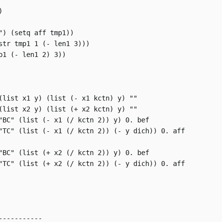


") (setq aff tmp1))

str tmp1 1 (- len1 3)))

p1 (- len1 2) 3))

(list x1 y) (list (- x1 kctn) y) ""

(list x2 y) (list (+ x2 kctn) y) ""

"BC" (list (- x1 (/ kctn 2)) y) 0. bef

"TC" (list (- x1 (/ kctn 2)) (- y dich)) 0. aff

"BC" (list (+ x2 (/ kctn 2)) y) 0. bef

"TC" (list (+ x2 (/ kctn 2)) (- y dich)) 0. aff

----------
