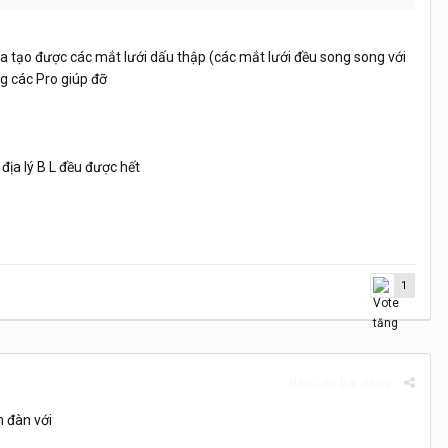
ta tạo được các mắt lưới dấu thập (các mắt lưới đều song song với
ng các Pro giúp đỡ
địa lý B L đều được hết
1
Báo cáo bài đăng
n đàn với