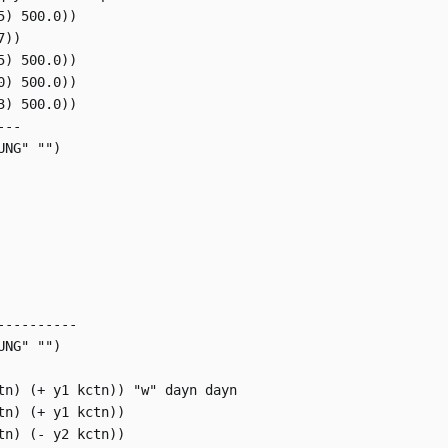
) 500.0))

))

) 500.0))

) 500.0))

) 500.0))

--

NG" "")

---------

NG" "")

tn) (+ y1 kctn)) "w" dayn dayn

n) (+ y1 kctn))

n) (- y2 kctn))
