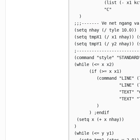
            (list (- x1 kct
            "C"

  )

;;;------- Ve net ngang va 
(setq nhay (/ tyle 10.0))

(setq tmpX1 (/ x1 nhay)) (
(setq tmpY1 (/ y2 nhay)) (
;--------------------------
(command "style" "STANDARD
(while (<= x x2)

      (if (>= x x1)

         (command "LINE" (
                  "LINE" (
                  "TEXT" "
                  "TEXT" "
         )

      ) ;endif

 (setq x (+ x nhay))

)

(while (<= y y1)
