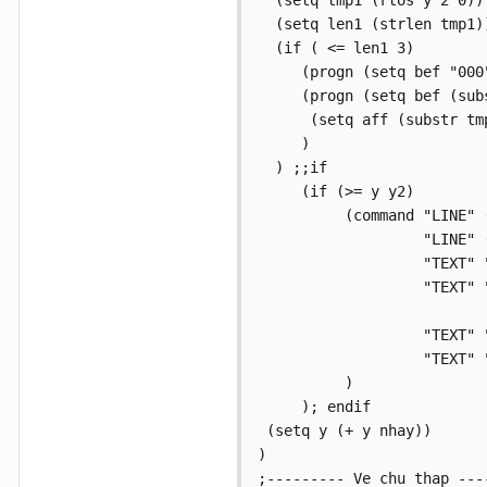
  (setq tmp1 (rtos y 2 0))

  (setq len1 (strlen tmp1))
  (if ( <= len1 3)

     (progn (setq bef "000
     (progn (setq bef (sub
      (setq aff (substr tm
     )

  ) ;;if

     (if (>= y y2)

          (command "LINE" 
                   "LINE" 
                   "TEXT" 
                   "TEXT" 
                   "TEXT" 
                   "TEXT" 
          )

     ); endif

 (setq y (+ y nhay))

)

;--------- Ve chu thap ----