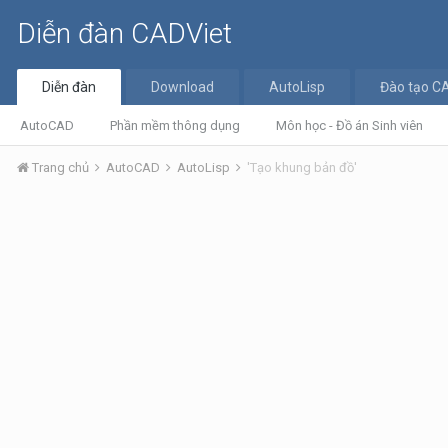
Diễn đàn CADViet
Diễn đàn
Download
AutoLisp
Đào tạo C
AutoCAD
Phần mềm thông dụng
Môn học - Đồ án Sinh viên
Trang chủ
AutoCAD
AutoLisp
'Tạo khung bản đồ'