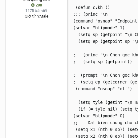
280
 (defun c:kh ()

1175 bài viết
;;; (princ "\n            
Giới tính:
Male
(command "osnap" "Endpoint,
(setvar "blipmode" 1)

  (setq sp (getpoint "\n C
  (setq ep (getpoint sp "\
;   (princ "\n Chon goc kh
;   (setq sp (getpoint))

;  (prompt "\n Chon goc kh
;  (setq ep (getcorner (get
 (command "osnap" "off")

  (setq tyle (getint "\n H
  (if (= tyle nil) (setq ty
(setvar "blipmode" 0)

;;--- Dat bien chung cho c
 (setq x1 (nth 0 sp)) (setq
 (setq x2 (nth 0 ep)) (setq