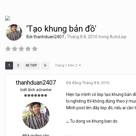
'Tạo khung bản đồ'
Bởi
thanhduan2407
,
Tháng 8 8, 2010
trong
AutoLisp
Trang 1 trên 2
1
2
KẾ TIẾP
thanhduan2407
Đã đăng
Tháng 8 8, 2010
biết lệnh adcenter
Hiện tại mình có lisp tạo khung bản 
bị nghiêng thì không đúng theo ý mu
Mình post lên đây lisp đó, nếu ai cần
;;; Tu dong ve khung ban do .
Nhà quảng cáo