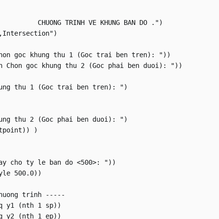
          CHUONG TRINH VE KHUNG BAN DO .")

Intersection")

hon goc khung thu 1 (Goc trai ben tren): "))

n Chon goc khung thu 2 (Goc phai ben duoi): "))

ung thu 1 (Goc trai ben tren): ")

ung thu 2 (Goc phai ben duoi): ")

point)) )

ay cho ty le ban do <500>: "))

le 500.0))

huong trinh -----

 y1 (nth 1 sp))

 y2 (nth 1 ep))
