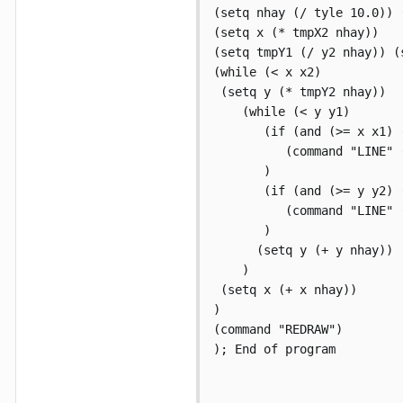
(setq nhay (/ tyle 10.0)) 
(setq x (* tmpX2 nhay))

(setq tmpY1 (/ y2 nhay)) (
(while (< x x2)

 (setq y (* tmpY2 nhay))

    (while (< y y1)

       (if (and (>= x x1) (
          (command "LINE" 
       )

       (if (and (>= y y2) (
          (command "LINE" 
       )

      (setq y (+ y nhay))

    )

 (setq x (+ x nhay))

)

(command "REDRAW")

); End of program
