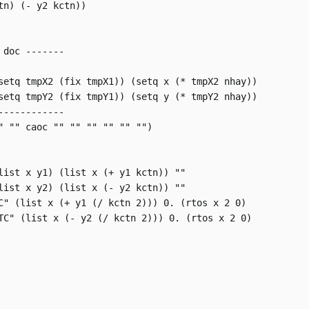
n) (- y2 kctn))

doc -------

setq tmpX2 (fix tmpX1)) (setq x (* tmpX2 nhay))

setq tmpY2 (fix tmpY1)) (setq y (* tmpY2 nhay))

-----------

" "" caoc "" "" "" "" "" "")

list x y1) (list x (+ y1 kctn)) ""

list x y2) (list x (- y2 kctn)) ""

C" (list x (+ y1 (/ kctn 2))) 0. (rtos x 2 0)

TC" (list x (- y2 (/ kctn 2))) 0. (rtos x 2 0)
