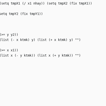
(setq tmpX1 (/ x1 nhay)) (setq tmpX2 (fix tmpX1))

setq tmpY2 (fix tmpY1))

>= y y2))

(list (- x ktmk) y) (list (+ x ktmk) y) "")

>= x x1))

(list x (- y ktmk)) (list x (+ y ktmk)) "")
