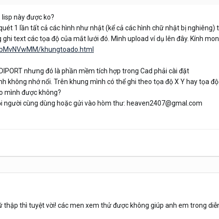
 lisp này được ko?
uét 1 lần tất cả các hình như nhật (kể cả các hình chữ nhật bị nghiêng) 
g ghi text các tọa độ của mắt lưới đó. Mình upload ví dụ lên đây. Kính mo
le/bMvNVwMM/khungtoado.html
DIPORT nhưng đó là phần mềm tích hợp trong Cad phải cài đặt
nh không nhớ nổi. Trên khung mình có thể ghi theo tọa độ X Y hay tọa độ 
ho mình được không?
 mọi người cùng dùng hoặc gửi vào hòm thư: heaven2407@gmal.com
ữ thập thì tuyệt vời! các men xem thử được không giúp anh em trong diễ