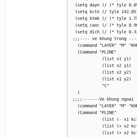
 (setq dayn (/ (* tyle 0.05
 (setq kctn (/ tyle 142.857
 (setq ktmk (/ (* tyle 1.75
 (setq caoc (/ (* tyle 0.90
 (setq dich (/ (* tyle 0.33
;;;---- ve khung trong ----
  (command "LAYER" "M" "KHU
  (Command "PLINE"

            (list x1 y1)

            (list x2 y1)

            (list x2 y2)

            (list x1 y2)

            "C"

  )

;;;;-------Ve khung ngoai -
  (command "LAYER" "M" "KHU
  (Command "PLINE"

            (list (- x1 kc
            (list (+ x2 kct
            (list (+ x2 kct