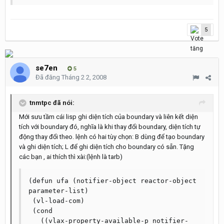
5
se7en
5
Đã đăng
Tháng 2 2, 2008
tnmtpc đã nói:
Mới sưu tầm cái lisp ghi diện tích của boundary và liên kết diện
tích với boundary đó, nghĩa là khi thay đổi boundary, diện tích tự
động thay đổi theo. lệnh có hai tùy chọn: B dùng để tạo boundary
và ghi diện tích; L để ghi diện tích cho boundary có sẵn. Tặng
các bạn , ai thích thì xài:(lệnh là tarb)
(defun ufa (notifier-object reactor-object 
parameter-list) 

 (vl-load-com) 

 (cond 

   ((vlax-property-available-p notifier-