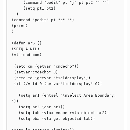
     (command "pedit" pt "j" pt pt2 "" "") 

     (setq pt1 pt2) 

  ) 

(command "pedit" pt "c" "") 

(princ) 

) 

(defun ar5 () 

(SETQ A NIL)

(vl-load-com) 

 (setq cm (getvar "cmdecho")) 

 (setvar"cmdecho" 0) 

 (setq fd (getvar "fielddisplay")) 

 (if (/= fd 0)(setvar"fielddisplay" 0)) 

   (setq ar1 (entsel "\nSelect Area Boundary: 
")) 

   (setq ar2 (car ar1)) 

   (setq tab (vlax-ename->vla-object ar2)) 

   (setq oba (vla-get-objectid tab)) 
