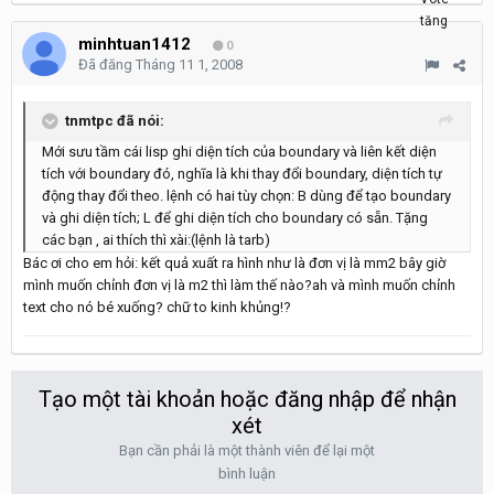
minhtuan1412
0
Đã đăng
Tháng 11 1, 2008
tnmtpc đã nói:
Mới sưu tầm cái lisp ghi diện tích của boundary và liên kết diện
tích với boundary đó, nghĩa là khi thay đổi boundary, diện tích tự
động thay đổi theo. lệnh có hai tùy chọn: B dùng để tạo boundary
và ghi diện tích; L để ghi diện tích cho boundary có sẵn. Tặng
các bạn , ai thích thì xài:(lệnh là tarb)
Bác ơi cho em hỏi: kết quả xuất ra hình như là đơn vị là mm2 bây giờ
mình muốn chỉnh đơn vị là m2 thì làm thế nào?ah và mình muốn chỉnh
text cho nó bé xuống? chữ to kinh khủng!?
Tạo một tài khoản hoặc đăng nhập để nhận
xét
Bạn cần phải là một thành viên để lại một
bình luận