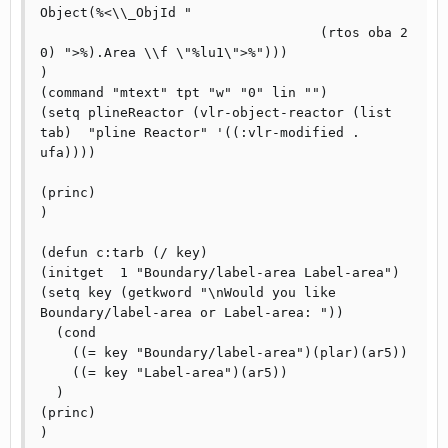
Object(%<\\_ObjId " 

                                   (rtos oba 2 
0) ">%).Area \\f \"%lu1\">%"))) 

) 

(command "mtext" tpt "w" "0" lin "") 

(setq plineReactor (vlr-object-reactor (list 
tab)  "pline Reactor" '((:vlr-modified . 
ufa))))

(princ) 

)       

(defun c:tarb (/ key) 

(initget  1 "Boundary/label-area Label-area") 

(setq key (getkword "\nWould you like 
Boundary/label-area or Label-area: ")) 

  (cond 

    ((= key "Boundary/label-area")(plar)(ar5)) 

    ((= key "Label-area")(ar5)) 

  ) 

(princ) 
