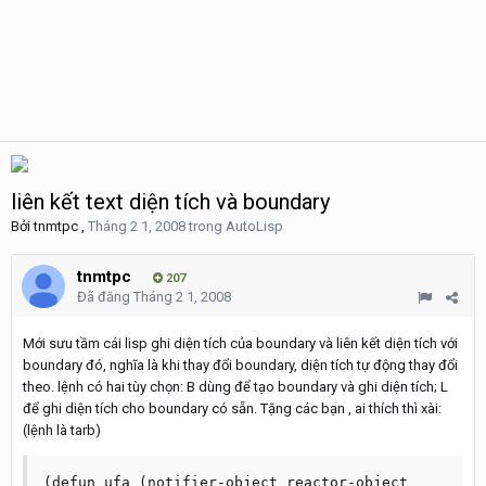
liên kết text diện tích và boundary
Bởi
tnmtpc
,
Tháng 2 1, 2008
trong
AutoLisp
tnmtpc
207
Đã đăng
Tháng 2 1, 2008
Mới sưu tầm cái lisp ghi diện tích của boundary và liên kết diện tích với
boundary đó, nghĩa là khi thay đổi boundary, diện tích tự động thay đổi
theo. lệnh có hai tùy chọn: B dùng để tạo boundary và ghi diện tích; L
để ghi diện tích cho boundary có sẵn. Tặng các bạn , ai thích thì xài:
(lệnh là tarb)
(defun ufa (notifier-object reactor-object 