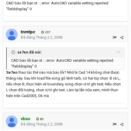
CAD báo lỗi bạn ơi : ; error: AutoCAD variable setting rejected:
"fielddisplay" 0
tnmtpc
207
Đã đăng
Tháng 2 2, 2008
se7en đã nói:
CAD báo lỗi bạn ơi : ; error: AutoCAD variable setting rejected:
"fielddisplay" 0
Se7en
thao tác thế nào mà báo lỗi? Nhớ là Cad 14 không chơi được
thằng này. Sau khi load file xong gõ lệnh tarb, có hai tùy chọn: B và L,
nếu chọn B, thực hiện vẽ boundary, xong chọn vị trí ghi text; Nếu chọn
L:chọn đối tượng, chọn vị trí ghi text. Làm lại lẫn nữa xem, mình thực
hiện trên Cad2005, Ok mà
vbao
80
Đã đăng
Tháng 2 2, 2008