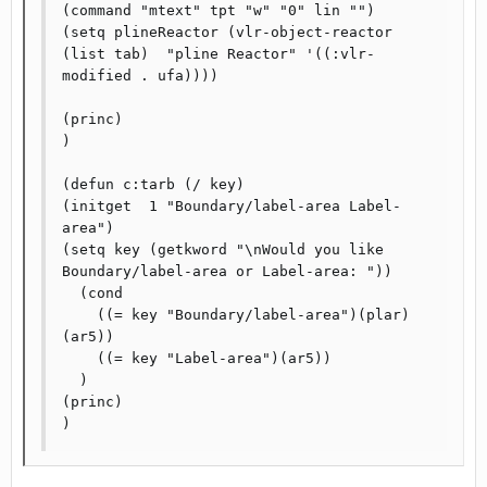
(command "mtext" tpt "w" "0" lin "") 

(setq plineReactor (vlr-object-reactor 
(list tab)  "pline Reactor" '((:vlr-
modified . ufa))))

(princ) 

)       

(defun c:tarb (/ key) 

(initget  1 "Boundary/label-area Label-
area") 

(setq key (getkword "\nWould you like 
Boundary/label-area or Label-area: ")) 

  (cond 

    ((= key "Boundary/label-area")(plar)
(ar5)) 

    ((= key "Label-area")(ar5)) 

  ) 

(princ) 
