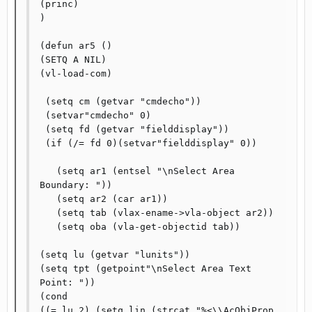
(princ) 

) 

(defun ar5 () 

(SETQ A NIL)

(vl-load-com) 

 (setq cm (getvar "cmdecho")) 

 (setvar"cmdecho" 0) 

 (setq fd (getvar "fielddisplay")) 

 (if (/= fd 0)(setvar"fielddisplay" 0)) 

   (setq ar1 (entsel "\nSelect Area 
Boundary: ")) 

   (setq ar2 (car ar1)) 

   (setq tab (vlax-ename->vla-object ar2)) 

   (setq oba (vla-get-objectid tab)) 

(setq lu (getvar "lunits")) 

(setq tpt (getpoint"\nSelect Area Text 
Point: ")) 

(cond 

((= lu 2) (setq lin (strcat "%<\\AcObjProp 