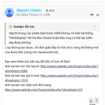
Nguyen Hoanh
4673
Đã đăng
Tháng 2 3, 2008
tnmtpc đã nói:
Vậy thì trong các phiên bản trước 2005 không có biến hệ thống
"fielddisplay" rồi! hỏi Bác Hòanh hoặc Bác Ssg có thể tạo biến
này được không
Lisp không tạo được, chỉ đơn giản đây là một chức năng hệ thống mới
của AutoCAD (cũng như dynamicblock).
Bạn xem thêm bài viết này để hiểu rõ hơn về field
Ánh xạ text vào tên layout:
http://www.cadviet.com/forum/index.php?
showtopic=2062
Ánh xạ text vào giá trị text:
http://www.cadviet.com/forum/index.php?
showtopic=1515
Ánh xạ text vào diện tích đối tượng:
http://www.cadviet.com/forum/index.php?showtopic=35
1