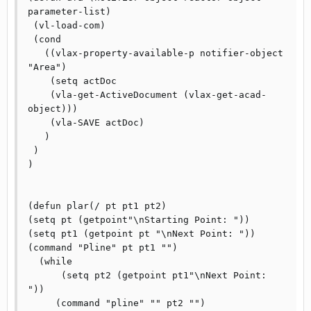
parameter-list) 

 (vl-load-com) 

 (cond 

   ((vlax-property-available-p notifier-object 
"Area") 

    (setq actDoc 

    (vla-get-ActiveDocument (vlax-get-acad-
object))) 

    (vla-SAVE actDoc) 

   ) 

 ) 

) 

(defun plar(/ pt pt1 pt2) 

(setq pt (getpoint"\nStarting Point: ")) 

(setq pt1 (getpoint pt "\nNext Point: ")) 

(command "Pline" pt pt1 "") 

  (while 

      (setq pt2 (getpoint pt1"\nNext Point: 
")) 

     (command "pline" "" pt2 "") 
