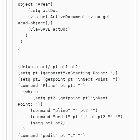
object "Area") 

    (setq actDoc 

    (vla-get-ActiveDocument (vlax-get-
acad-object))) 

    (vla-SAVE actDoc) 

   ) 

 ) 

) 

(defun plar(/ pt pt1 pt2) 

(setq pt (getpoint"\nStarting Point: ")) 

(setq pt1 (getpoint pt "\nNext Point: ")) 

(command "Pline" pt pt1 "") 

  (while 

      (setq pt2 (getpoint pt1"\nNext 
Point: ")) 

     (command "pline" "" pt2 "") 

     (command "pedit" pt "j" pt pt2 "" "") 

     (setq pt1 pt2) 

  ) 

(command "pedit" pt "c" "") 
