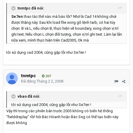
tnmtpc đã nói:
Se7en
thao tác thế nào mà báo lỗi? Nhớ là Cad 14 không chơi
được thằng này. Sau khi load file xong gõ lệnh tarb, có hai tùy
chọn: B và L, nếu chọn B, thực hiện vẽ boundary, xong chọn vị trí
ghi text; Nếu chọn L:chọn đối tượng, chọn vị trí ghi text. Làm lại lẫn
nữa xem, mình thực hiện trên Cad2005, Ok mà
tôi sử dụng cad 2004, cũng gặp lỗi như Se7en !
tnmtpc
207
Đã đăng
Tháng 2 2, 2008
vbao đã nói:
tôi sử dụng cad 2004, cũng gặp lỗi như Se7en !
Vậy thì trong các phiên bản trước 2005 không có biến hệ thống
"fielddisplay" rồi! hỏi Bác Hòanh hoặc Bác Ssg có thể tạo biến này
được không