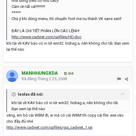
nhà dùng (nếu có nhu câu)!
Cảm ơn tất cả!!!!!!!!!!!
*****
Chú ý khi dùng menu, thì chuyển font me nu thành VK sans serif
ĐÂY LÀ CHI TIẾT PHÀN LỚN CÁC LỆNH!
http://www.cadviet.com/upfiles/HD.doc
khi tải về KAV báo có vi rút win32. hidrag.a, nên không cho tãi. Bạn xem
lại thế nào
MANHHUNGXDA
458
Đã đăng
Tháng 2 25, 2008
leolas đã nói:
khi tải về KAV báo có vi rút win32. hidrag.a, nên không cho tãi.
Bạn xem lại thế nào
vâng, em bỏ cái WBM đi, ai mà có cái WBM thì copy cái file .exe vào
cho đầy đủ nhé
http://www.cadviet.com/upfiles/gui_cadviet_1.rar