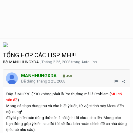
TỔNG HỢP CÁC LISP MH!!!
Bởi
MANHHUNGXDA
,
Tháng 2 25, 2008
trong
AutoLisp
MANHHUNGXDA
458
Đã đăng
Tháng 2 25, 2008
Đây là MHPRO (PRO không phải là Pro thường mà là Problem (
MH có
vấn đề
)
Mong các bạn dùng thử và cho biết ý kiến, từ việc trình bày Menu đến
nội dung!
đây là phiên bản dùng thử nên 1 số lệnh tôi chưa cho lên. Mong các
bạn đóng góp ý kiến sau đó tôi sẽ đưa bản hoàn chình để cả nhà dùng
(nếu có nhu câu)!