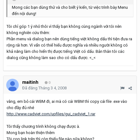
Mong các bạn dùng thử và cho biết ý kiến, từ việc trình bày Menu
đến nội dung!
Tôi chỉ góp 1 ý nhỏ thôi vì thấy bạn không cùng ngành với tôi nên
không nghiên cứu thêm:
Phần menu và dialog bạn nên dùng tiếng việt không dấu thì tiện đưa ra
rộng rải hơn. Vì vẩn có thiể hiểu được nghĩa và nhiều người không có
khả năng làm cho hiển thị được tiếng Việt có dấu. Bản thân tôi các
dialog cũng không làm sao cho có dấu được. <_<
maitinh
0
Đã đăng
Tháng 3 4, 2008
vâng, em bỏ cái WBM đi, ai mà có cái WBM thì copy cái file .exe vào
cho đầy đủ nhé
http://www.cadviet.com/upfiles/gui_cadviet_1.rar
Tôi thấy chương trình không chạy được à.
Mong bạn hoàn thiện thêm
Tôi cop link trên thì còn thiếu file nào nữa không?