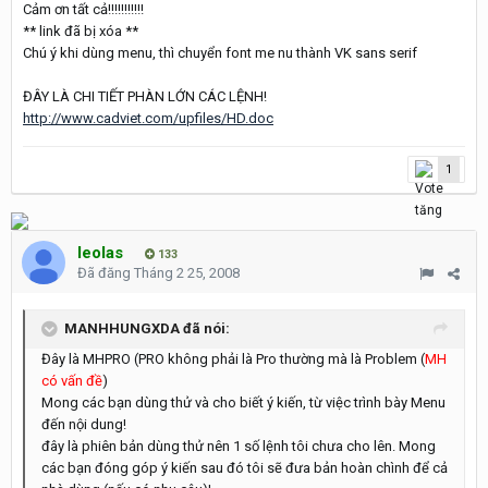
Cảm ơn tất cả!!!!!!!!!!!
** link đã bị xóa **
Chú ý khi dùng menu, thì chuyển font me nu thành VK sans serif
ĐÂY LÀ CHI TIẾT PHÀN LỚN CÁC LỆNH!
http://www.cadviet.com/upfiles/HD.doc
1
leolas
133
Đã đăng
Tháng 2 25, 2008
MANHHUNGXDA đã nói:
Đây là MHPRO (PRO không phải là Pro thường mà là Problem (
MH
có vấn đề
)
Mong các bạn dùng thử và cho biết ý kiến, từ việc trình bày Menu
đến nội dung!
đây là phiên bản dùng thử nên 1 số lệnh tôi chưa cho lên. Mong
các bạn đóng góp ý kiến sau đó tôi sẽ đưa bản hoàn chình để cả