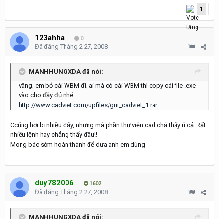
1
123ahha
0
Đã đăng
Tháng 2 27, 2008
MANHHUNGXDA đã nói:
vâng, em bỏ cái WBM đi, ai mà có cái WBM thì copy cái file .exe
vào cho đầy đủ nhé
http://www.cadviet.com/upfiles/gui_cadviet_1.rar
Ccũng hơi bị nhiều đấy, nhưng mà phần thư viện cad chả thấy rì cả. Rất
nhiều lệnh hay chẳng thấy đâu!!
Mong bác sớm hoàn thành để dưa anh em dùng
duy782006
1602
Đã đăng
Tháng 2 27, 2008
MANHHUNGXDA đã nói: