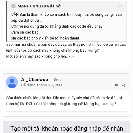
MANHHUNGXDA đã nói:
CĂN Bản là tham khảo xem cách trình bày ntn, bổ sung cái gi, sắp
xếp đã đạt chưa ...
CÒn về nội dung thì tôi khẳng định các code đều chạy
Cảm ơn các bác
xin các bác cho ý kiến để tôi hoàn thiện!
sao mãi mà chưa ra bản đày đủ vậy, tôi thấy nó hơi nhiều, đè cả lên các
lệnh của tôi, có cách nào khống chế không bác Hùng?
Một số lệnh hay, sao không cho lên.. <_<
Ar_Chanwoo
39
Đã đăng
Tháng 3 7, 2008
Còn thiếu nhiều lắm,tôi đọc File mns thấy vậy chứ đã cài ra đc đâu, vì
toàn bộ file DCL của tôi không có gì trong cả! Mong bạn xem lại !
Tạo một tài khoản hoặc đăng nhập để nhận