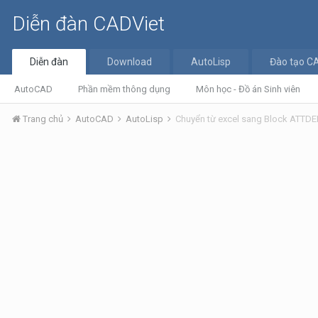
Diễn đàn CADViet
Diễn đàn
Download
AutoLisp
Đào tạo C
AutoCAD
Phần mềm thông dụng
Môn học - Đồ án Sinh viên
Trang chủ
AutoCAD
AutoLisp
Chuyển từ excel sang Block ATTDE