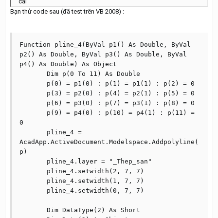
cái
Bạn thử code sau (đã test trên VB 2008) :
Function pline_4(ByVal p1() As Double, ByVal 
p2() As Double, ByVal p3() As Double, ByVal 
p4() As Double) As Object

       Dim p(0 To 11) As Double

       p(0) = p1(0) : p(1) = p1(1) : p(2) = 0

       p(3) = p2(0) : p(4) = p2(1) : p(5) = 0

       p(6) = p3(0) : p(7) = p3(1) : p(8) = 0

       p(9) = p4(0) : p(10) = p4(1) : p(11) = 
0

       pline_4 = 
AcadApp.ActiveDocument.Modelspace.Addpolyline(
p)

       pline_4.layer = "_Thep_san"

       pline_4.setwidth(2, 7, 7)

       pline_4.setwidth(1, 7, 7)

       pline_4.setwidth(0, 7, 7)

       Dim DataType(2) As Short
