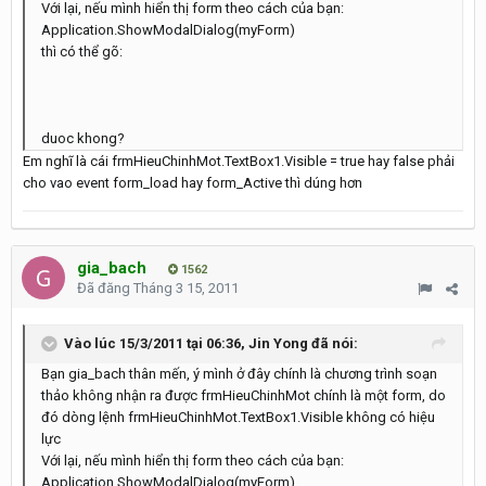
Với lại, nếu mình hiển thị form theo cách của bạn:
Application.ShowModalDialog(myForm)
thì có thể gõ:
duoc khong?
Em nghĩ là cái frmHieuChinhMot.TextBox1.Visible = true hay false phải
cho vao event form_load hay form_Active thì dúng hơn
gia_bach
1562
Đã đăng
Tháng 3 15, 2011
Vào lúc 15/3/2011 tại 06:36, Jin Yong đã nói:
Bạn gia_bach thân mến, ý mình ở đây chính là chương trình soạn
thảo không nhận ra được frmHieuChinhMot chính là một form, do
đó dòng lệnh frmHieuChinhMot.TextBox1.Visible không có hiệu
lực
Với lại, nếu mình hiển thị form theo cách của bạn:
Application.ShowModalDialog(myForm)