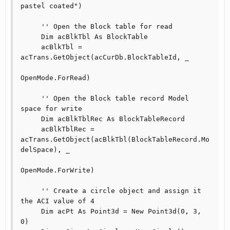
pastel coated")

     '' Open the Block table for read

     Dim acBlkTbl As BlockTable

     acBlkTbl = 
acTrans.GetObject(acCurDb.BlockTableId, _

OpenMode.ForRead)

     '' Open the Block table record Model 
space for write

     Dim acBlkTblRec As BlockTableRecord

     acBlkTblRec = 
acTrans.GetObject(acBlkTbl(BlockTableRecord.Mo
delSpace), _

OpenMode.ForWrite)

     '' Create a circle object and assign it 
the ACI value of 4

     Dim acPt As Point3d = New Point3d(0, 3, 
0)
