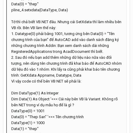
Data(0) = "thep"
pline_4.setxdata(DataType, Data)
Tớ thì chả biết VB.NET đâu. Nhưng cái SetXdata thì làm nhiều bên
VB rồi. Bên VB làm thế này:
1. Datatype(0) phải bằng 1001, tương ứng bên Data(0) = "Tên
chương trình của bạn" để AutoCAD add vào danh sách đăng ký
những chương trình Addin: Bạn xem danh sách dài những
RegisteredApplications trong AcadDocument thì biết.
2. Sau đó nếu bạn add thêm những dữ liệu nào nữa vào đối
tượng, nên dùng tên chương trình đã khai báo để AutoCAD nhóm
dữ liệu đó vào 1 nhóm. Khi lấy ra cũng phải khai báo tên chương
trình: GetXdata Appname, Datatype, Data
Vì vậy code có thể bên VB NET sẽ phải là:
Dim DataType(1) As Integer
Dim Data(1) As Object '<<< Cái này bên VB là Variant. Không rõ
bên NET trong ví dụ mẫu họ để là gì ?
DataType(0) = 1001
Data(0) = "Thep San" '<<< Tên chương trình
DataType(1) = 1000
Data(1) = "thep"