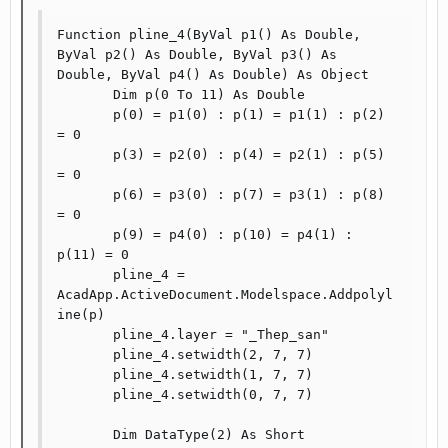
Function pline_4(ByVal p1() As Double, 
ByVal p2() As Double, ByVal p3() As 
Double, ByVal p4() As Double) As Object

       Dim p(0 To 11) As Double

       p(0) = p1(0) : p(1) = p1(1) : p(2) 
= 0

       p(3) = p2(0) : p(4) = p2(1) : p(5) 
= 0

       p(6) = p3(0) : p(7) = p3(1) : p(8) 
= 0

       p(9) = p4(0) : p(10) = p4(1) : 
p(11) = 0

       pline_4 = 
AcadApp.ActiveDocument.Modelspace.Addpolyl
ine(p)

       pline_4.layer = "_Thep_san"

       pline_4.setwidth(2, 7, 7)

       pline_4.setwidth(1, 7, 7)

       pline_4.setwidth(0, 7, 7)

       Dim DataType(2) As Short
