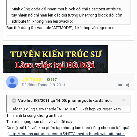
Mình dùng code để insert một block có chữa các text attribute,
tuy nhiên nó chỉ hiện lên các đối tượng Line trong block đó, còn
attribute thì không hiện lên :wacko:
Bác thử dùng SetVariable "ATTMODE", 1 kết hợp với regen xem.
Jin Yong
337
Đã đăng
Tháng 3 8, 2011
Vào lúc 8/3/2011 tại 14:00, phamngoctukts đã nói:
Bác thử dùng SetVariable "ATTMODE", 1 kết hợp với regen xem.
Tình hình là cũng không ăn thua
Tìm trên mạng bàn rất ít về vấn đề này
Có một số bài viết khá phức tạp nhưng làm theo cũng chưa có kết quả
:(
http://forums.autodesk.com/t5/NET/insert-a-block-with-attribute-