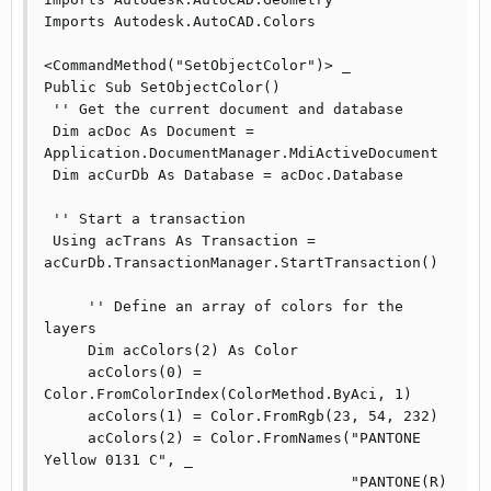
Imports Autodesk.AutoCAD.Colors

<CommandMethod("SetObjectColor")> _

Public Sub SetObjectColor()

 '' Get the current document and database

 Dim acDoc As Document = 
Application.DocumentManager.MdiActiveDocument

 Dim acCurDb As Database = acDoc.Database

 '' Start a transaction

 Using acTrans As Transaction = 
acCurDb.TransactionManager.StartTransaction()

     '' Define an array of colors for the 
layers

     Dim acColors(2) As Color

     acColors(0) = 
Color.FromColorIndex(ColorMethod.ByAci, 1)

     acColors(1) = Color.FromRgb(23, 54, 232)

     acColors(2) = Color.FromNames("PANTONE 
Yellow 0131 C", _

                                   "PANTONE(R) 