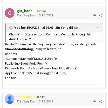
gia_bach
1562
Đã đăng
Tháng 3 15, 2011
Vào lúc 15/3/2011 tại 04:03, Jin Yong đã nói:
Cho mình hỏi tại sao trong CommandMethod lại không nhận
được Form nhỉ?
Bạn tạ0 1 Form bình thuờng bằng cách Add Form, sau đó gọi lệnh
ShowModalDialog
(Form) để hiển thị nó.
code VB
<CommandMethod("MODALFORM")> _
Public Sub ShowModalForm()
Dim modalForm As ModalForm = New ModalForm()
Application.ShowModalDialog(modalForm)
End Sub
Jin Yong
337
Đã đăng
Tháng 3 15, 2011