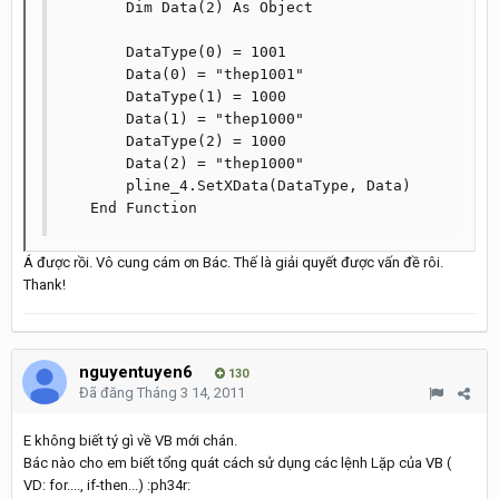
       Dim Data(2) As Object

       DataType(0) = 1001

       Data(0) = "thep1001"

       DataType(1) = 1000

       Data(1) = "thep1000"

       DataType(2) = 1000

       Data(2) = "thep1000"

       pline_4.SetXData(DataType, Data)

   End Function
Á được rồi. Vô cung cám ơn Bác. Thế là giải quyết được vấn đề rôi.
Thank!
nguyentuyen6
130
Đã đăng
Tháng 3 14, 2011
E không biết tý gì về VB mới chán.
Bác nào cho em biết tổng quát cách sử dụng các lệnh Lặp của VB (
VD: for...., if-then...) :ph34r: