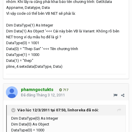
nhóm. Khi lấy ra cũng phải khai báo tên chương trình: GetXdata
Appname, Datatype, Data
Vì vậy code có thể bên VB NET sẽ phải là:
Dim DataType(1) As Integer
Dim Data(1) As Object '<<< Cái này bên VB là Variant. Không rõ bên
NET trong ví dụ mẫu họ để là gì ?
DataType(0) = 1001
Data(0) = "Thep San" '<<< Tên chương trình
DataType(1) = 1000
Data(1) = "thep"
pline_4.setxdata(DataType, Data)
phamngoctukts
717
Đã đăng
Tháng 3 12, 2011
Vào lúc 12/3/2011 tại 07:50, linhoreka đã nói:
Dim DataType(0) As Integer
Dim Data(0) As Object
DataType(0) = 1000