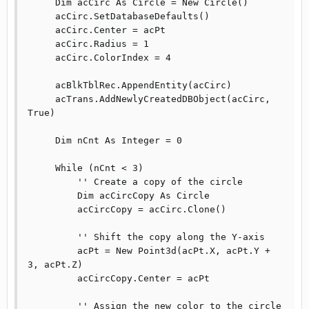
     Dim acCirc As Circle = New Circle()

     acCirc.SetDatabaseDefaults()

     acCirc.Center = acPt

     acCirc.Radius = 1

     acCirc.ColorIndex = 4

     acBlkTblRec.AppendEntity(acCirc)

     acTrans.AddNewlyCreatedDBObject(acCirc, 
True)

     Dim nCnt As Integer = 0

     While (nCnt < 3)

         '' Create a copy of the circle

         Dim acCircCopy As Circle

         acCircCopy = acCirc.Clone()

         '' Shift the copy along the Y-axis

         acPt = New Point3d(acPt.X, acPt.Y + 
3, acPt.Z)

         acCircCopy.Center = acPt

         '' Assign the new color to the circle
