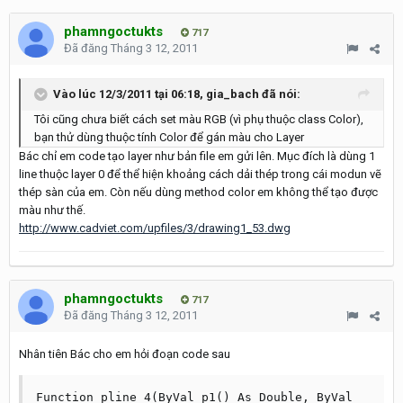
phamngoctukts
717
Đã đăng
Tháng 3 12, 2011
Vào lúc 12/3/2011 tại 06:18, gia_bach đã nói:
Tôi cũng chưa biết cách set màu RGB (vì phụ thuộc class Color),
bạn thử dùng thuộc tính Color để gán màu cho Layer
Bác chỉ em code tạo layer như bản file em gửi lên. Mục đích là dùng 1
line thuộc layer 0 để thể hiện khoảng cách dải thép trong cái modun vẽ
thép sàn của em. Còn nếu dùng method color em không thể tạo được
màu như thế.
http://www.cadviet.com/upfiles/3/drawing1_53.dwg
phamngoctukts
717
Đã đăng
Tháng 3 12, 2011
Nhân tiên Bác cho em hỏi đoạn code sau
Function pline_4(ByVal p1() As Double, ByVal 