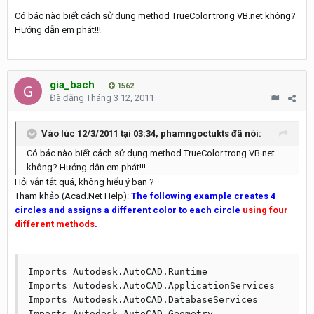
Có bác nào biết cách sử dụng method TrueColor trong VB.net không?
Hướng dẫn em phát!!!
gia_bach
1562
Đã đăng
Tháng 3 12, 2011
Vào lúc 12/3/2011 tại 03:34, phamngoctukts đã nói:
Có bác nào biết cách sử dụng method TrueColor trong VB.net
không? Hướng dẫn em phát!!!
Hỏi vắn tắt quá, không hiểu ý bạn ?
Tham khảo (Acad.Net Help):
The following example creates 4
circles and assigns a different color to each circle
using four
different methods
.
Imports Autodesk.AutoCAD.Runtime

Imports Autodesk.AutoCAD.ApplicationServices

Imports Autodesk.AutoCAD.DatabaseServices

Imports Autodesk.AutoCAD.Geometry
