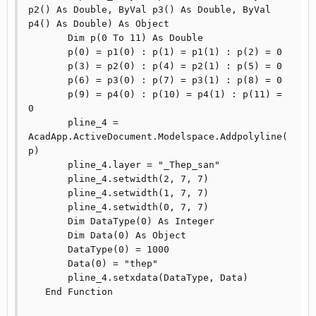
p2() As Double, ByVal p3() As Double, ByVal 
p4() As Double) As Object

       Dim p(0 To 11) As Double

       p(0) = p1(0) : p(1) = p1(1) : p(2) = 0

       p(3) = p2(0) : p(4) = p2(1) : p(5) = 0

       p(6) = p3(0) : p(7) = p3(1) : p(8) = 0

       p(9) = p4(0) : p(10) = p4(1) : p(11) = 
0

       pline_4 = 
AcadApp.ActiveDocument.Modelspace.Addpolyline(
p)

       pline_4.layer = "_Thep_san"

       pline_4.setwidth(2, 7, 7)

       pline_4.setwidth(1, 7, 7)

       pline_4.setwidth(0, 7, 7)

       Dim DataType(0) As Integer

       Dim Data(0) As Object

       DataType(0) = 1000

       Data(0) = "thep"

       pline_4.setxdata(DataType, Data)

   End Function
