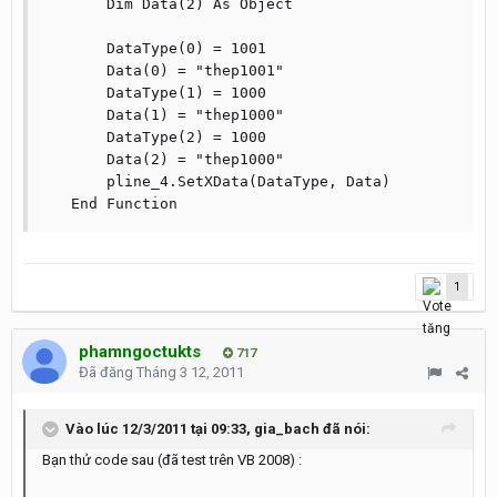
       Dim Data(2) As Object

       DataType(0) = 1001

       Data(0) = "thep1001"

       DataType(1) = 1000

       Data(1) = "thep1000"

       DataType(2) = 1000

       Data(2) = "thep1000"

       pline_4.SetXData(DataType, Data)

   End Function
1
phamngoctukts
717
Đã đăng
Tháng 3 12, 2011
Vào lúc 12/3/2011 tại 09:33, gia_bach đã nói:
Bạn thử code sau (đã test trên VB 2008) :