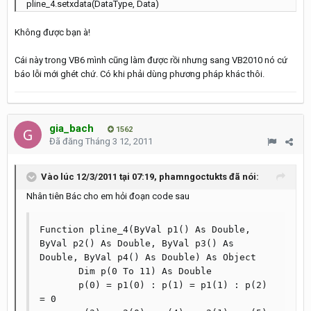
pline_4.setxdata(DataType, Data)
Không được bạn à!
Cái này trong VB6 mình cũng làm được rồi nhưng sang VB2010 nó cứ
báo lỗi mới ghét chứ. Có khi phải dùng phương pháp khác thôi.
gia_bach
1562
Đã đăng
Tháng 3 12, 2011
Vào lúc 12/3/2011 tại 07:19, phamngoctukts đã nói:
Nhân tiên Bác cho em hỏi đoạn code sau
Function pline_4(ByVal p1() As Double, 
ByVal p2() As Double, ByVal p3() As 
Double, ByVal p4() As Double) As Object

       Dim p(0 To 11) As Double

       p(0) = p1(0) : p(1) = p1(1) : p(2) 
= 0
