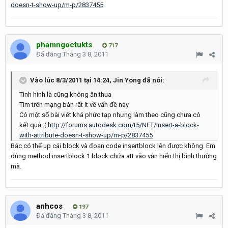
doesn-t-show-up/m-p/2837455
phamngoctukts
717
Đã đăng
Tháng 3 8, 2011
Vào lúc 8/3/2011 tại 14:24, Jin Yong đã nói:
Tình hình là cũng không ăn thua
Tìm trên mạng bàn rất ít về vấn đề này
Có một số bài viết khá phức tạp nhưng làm theo cũng chưa có
kết quả :(
http://forums.autodesk.com/t5/NET/insert-a-block-
with-attribute-doesn-t-show-up/m-p/2837455
Bác có thể up cái block và đoạn code insertblock lên được không. Em
dùng method insertblock 1 block chứa att vào vẫn hiển thị bình thường
mà.
anhcos
197
Đã đăng
Tháng 3 8, 2011