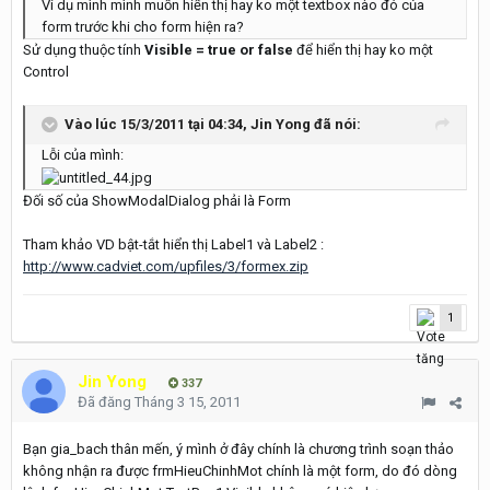
Ví dụ mình mình muốn hiển thị hay ko một textbox nào đó của
form trước khi cho form hiện ra?
Sử dụng thuộc tính
Visible = true or false
để hiển thị hay ko một
Control
Vào lúc 15/3/2011 tại 04:34, Jin Yong đã nói:
Lỗi của mình:
Đối số của ShowModalDialog phải là Form
Tham khảo VD bật-tắt hiển thị Label1 và Label2 :
http://www.cadviet.com/upfiles/3/formex.zip
1
Jin Yong
337
Đã đăng
Tháng 3 15, 2011
Bạn gia_bach thân mến, ý mình ở đây chính là chương trình soạn thảo
không nhận ra được frmHieuChinhMot chính là một form, do đó dòng