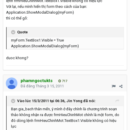
lệnh frmHieuChinhMot.TextBox1.Visible không có hiệu lực
Với lại, nếu mình hiển thị form theo cách của bạn:
Application.ShowModalDialog(myForm)
thì có thể gõ:
Quote
myForm.TextBox1.Visible = True
Application.ShowModalDialog(myForm)
duoc khong?
phamngoctukts
717
Đã đăng
Tháng 3 15, 2011
Vào lúc 15/3/2011 tại 06:36, Jin Yong đã nói:
Bạn gia_bach thân mến, ý mình ở đây chính là chương trình soạn
thảo không nhận ra được frmHieuChinhMot chính là một form, do
đó dòng lệnh frmHieuChinhMot.TextBox1.Visible không có hiệu
lực