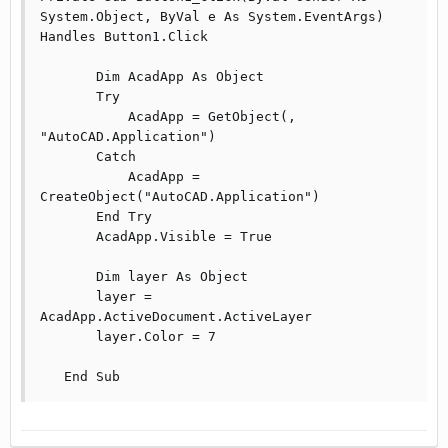
System.Object, ByVal e As System.EventArgs) 
Handles Button1.Click

       Dim AcadApp As Object

       Try

           AcadApp = GetObject(, 
"AutoCAD.Application")

       Catch

           AcadApp = 
CreateObject("AutoCAD.Application")

       End Try

       AcadApp.Visible = True

       Dim layer As Object

       layer = 
AcadApp.ActiveDocument.ActiveLayer

       layer.Color = 7

   End Sub