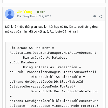
Jin Yong
337
Đã đăng
Tháng 3 9, 2011
Mất khá nhiều thời gian, sau khi kết hợp cả tây lẫn ta, cuối cùng đoạn
mã sau của mình đã có kết quả, Attribute đã hiện ra :|
Dim acDoc As Document = 
Application.DocumentManager.MdiActiveDocument

       Dim acCurDb As Database = 
acDoc.Database

       Using acTrans As Transaction = 
acCurDb.TransactionManager.StartTransaction()

           Dim acBlkTbl As BlockTable = 
acTrans.GetObject(acCurDb.BlockTableId, 
DatabaseServices.OpenMode.ForRead)

           Dim acBlkTblRec As BlockTableRecord 
= 
acTrans.GetObject(acBlkTbl(BlockTableRecord.Mo
delSpace), DatabaseServices.OpenMode.ForWrite)
