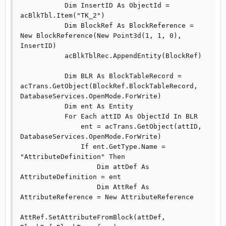
           Dim InsertID As ObjectId = 
acBlkTbl.Item("TK_2")

           Dim BlockRef As BlockReference = 
New BlockReference(New Point3d(1, 1, 0), 
InsertID)

           acBlkTblRec.AppendEntity(BlockRef)

           Dim BLR As BlockTableRecord = 
acTrans.GetObject(BlockRef.BlockTableRecord, 
DatabaseServices.OpenMode.ForWrite)

           Dim ent As Entity

           For Each attID As ObjectId In BLR

               ent = acTrans.GetObject(attID, 
DatabaseServices.OpenMode.ForWrite)

               If ent.GetType.Name = 
"AttributeDefinition" Then

                   Dim attDef As 
AttributeDefinition = ent

                   Dim AttRef As 
AttributeReference = New AttributeReference

AttRef.SetAttributeFromBlock(attDef, 