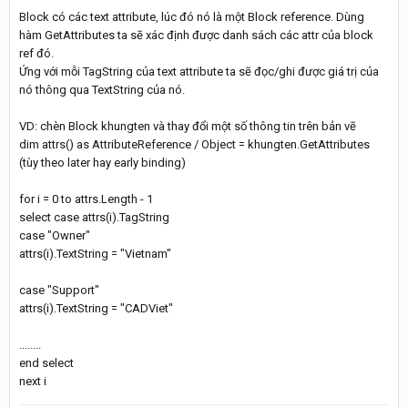
Block có các text attribute, lúc đó nó là một Block reference. Dùng
hàm GetAttributes ta sẽ xác định được danh sách các attr của block
ref đó.
Ứng với mỗi TagString của text attribute ta sẽ đọc/ghi được giá trị của
nó thông qua TextString của nó.
VD: chèn Block khungten và thay đổi một số thông tin trên bản vẽ
dim attrs() as AttributeReference / Object = khungten.GetAttributes
(tùy theo later hay early binding)
for i = 0 to attrs.Length - 1
select case attrs(i).TagString
case "Owner"
attrs(i).TextString = "Vietnam"
case "Support"
attrs(i).TextString = "CADViet"
........
end select
next i