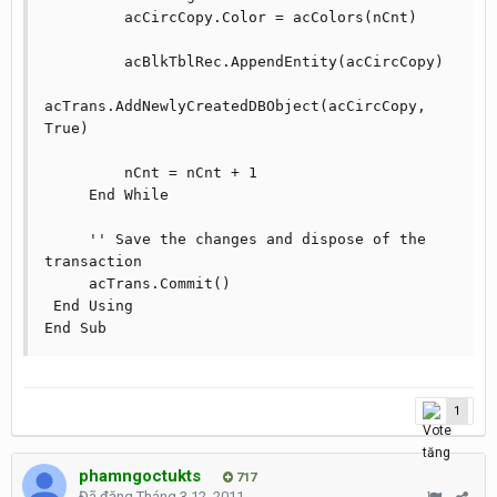
         acCircCopy.Color = acColors(nCnt)

         acBlkTblRec.AppendEntity(acCircCopy)

acTrans.AddNewlyCreatedDBObject(acCircCopy, 
True)

         nCnt = nCnt + 1

     End While

     '' Save the changes and dispose of the 
transaction

     acTrans.Commit()

 End Using

End Sub
1
phamngoctukts
717
Đã đăng
Tháng 3 12, 2011