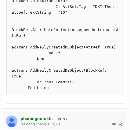
BlockRef.BlockTransform)

                   If AttRef.Tag = "DK" Then 
attDef.TextString = "10"

BlockRef.AttributeCollection.AppendAttribute(A
ttRef)

acTrans.AddNewlyCreatedDBObject(AttRef, True)

               End If

           Next

acTrans.AddNewlyCreatedDBObject(BlockRef, 
True)

           acTrans.Commit()

       End Using
phamngoctukts
717
Đã đăng
Tháng 3 12, 2011