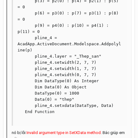
       p(3) = p2(0) : p(4) = p2(1) : p(5) 
= 0

       p(6) = p3(0) : p(7) = p3(1) : p(8) 
= 0

       p(9) = p4(0) : p(10) = p4(1) : 
p(11) = 0

       pline_4 = 
AcadApp.ActiveDocument.Modelspace.Addpolyl
ine(p)

       pline_4.layer = "_Thep_san"

       pline_4.setwidth(2, 7, 7)

       pline_4.setwidth(1, 7, 7)

       pline_4.setwidth(0, 7, 7)

       Dim DataType(0) As Integer

       Dim Data(0) As Object

       DataType(0) = 1000

       Data(0) = "thep"

       pline_4.setxdata(DataType, Data)

   End Function

nó bị lỗi
Invalid argument type in SetXData method
. Bác giúp em