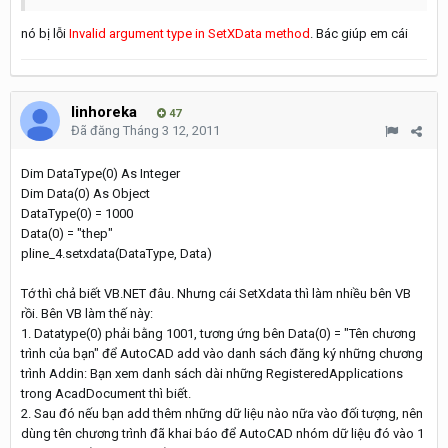
nó bị lỗi
Invalid argument type in SetXData method
. Bác giúp em cái
linhoreka
47
Đã đăng
Tháng 3 12, 2011
Dim DataType(0) As Integer
Dim Data(0) As Object
DataType(0) = 1000
Data(0) = "thep"
pline_4.setxdata(DataType, Data)
Tớ thì chả biết VB.NET đâu. Nhưng cái SetXdata thì làm nhiều bên VB
rồi. Bên VB làm thế này:
1. Datatype(0) phải bằng 1001, tương ứng bên Data(0) = "Tên chương
trình của bạn" để AutoCAD add vào danh sách đăng ký những chương
trình Addin: Bạn xem danh sách dài những RegisteredApplications
trong AcadDocument thì biết.
2. Sau đó nếu bạn add thêm những dữ liệu nào nữa vào đối tượng, nên
dùng tên chương trình đã khai báo để AutoCAD nhóm dữ liệu đó vào 1