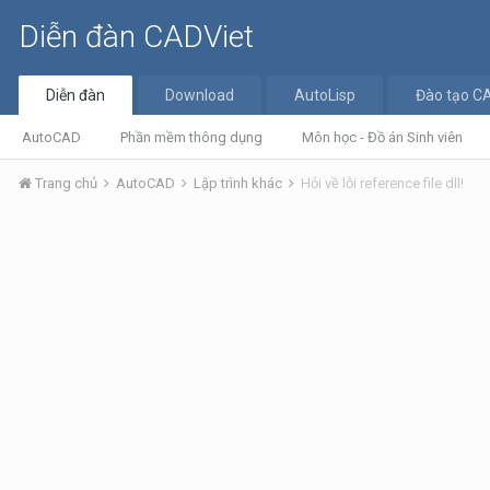
Diễn đàn CADViet
Diễn đàn
Download
AutoLisp
Đào tạo C
AutoCAD
Phần mềm thông dụng
Môn học - Đồ án Sinh viên
Trang chủ
AutoCAD
Lập trình khác
Hỏi về lỗi reference file dll!