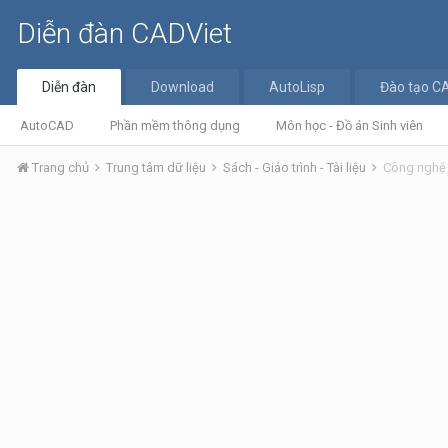
Diễn đàn CADViet
Diễn đàn
Download
AutoLisp
Đào tạo C
AutoCAD
Phần mềm thông dụng
Môn học - Đồ án Sinh viên
Trang chủ
Trung tâm dữ liệu
Sách - Giáo trình - Tài liệu
Công ngh