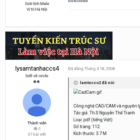
Giới tính:
Male
Vị trí:
Hà Nội
lysamtanhaccs4
Đã đăng
Tháng 4 18, 2008
biết vẽ circle
lamtecco2 đã nói:
Công nghệ CAD/CAM và nguyên lý 
Tác giả: Th.S Nguyễn Thế Tranh
Loại: pdf (tiếng Việt)
Thành viên
Số trang: 112
0
Kích thước: 3.7 M
37 bài viết