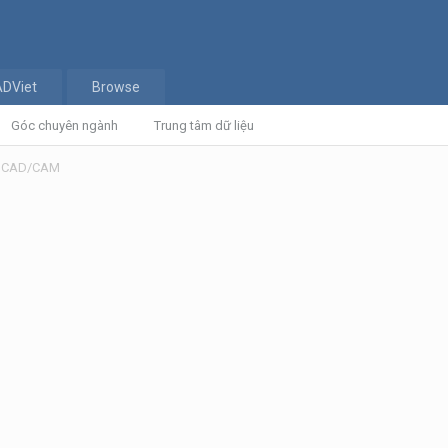
ADViet
Browse
Góc chuyên ngành
Trung tâm dữ liệu
ệ CAD/CAM