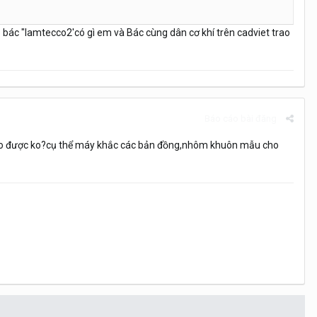
 bác "lamtecco2'có gì em và Bác cùng dân cơ khí trên cadviet trao
Báo cáo bài đăng
ào được ko?cụ thể máy khắc các bản đồng,nhôm khuôn mẫu cho