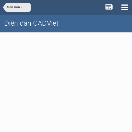
San nền - Giao thông
Diễn đàn CADViet