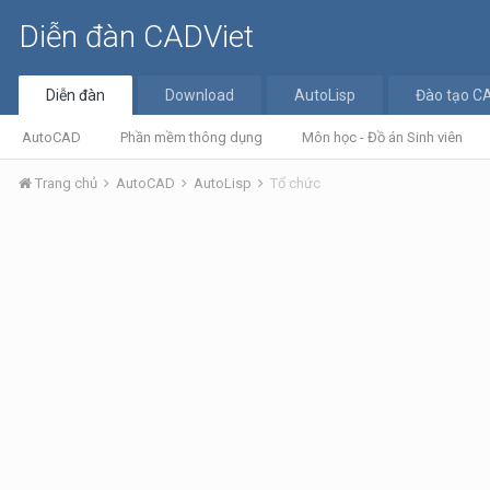
Diễn đàn CADViet
Diễn đàn
Download
AutoLisp
Đào tạo C
AutoCAD
Phần mềm thông dụng
Môn học - Đồ án Sinh viên
Trang chủ
AutoCAD
AutoLisp
Tổ chức