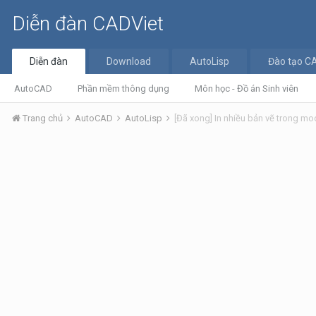
Diễn đàn CADViet
Diễn đàn
Download
AutoLisp
Đào tạo C
AutoCAD
Phần mềm thông dụng
Môn học - Đồ án Sinh viên
Trang chủ
AutoCAD
AutoLisp
[Đã xong] In nhiều bản vẽ trong mo