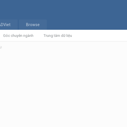
ADViet
Browse
Góc chuyên ngành
Trung tâm dữ liệu
ô!