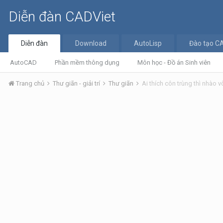
Diễn đàn CADViet
Diễn đàn
Download
AutoLisp
Đào tạo C
AutoCAD
Phần mềm thông dụng
Môn học - Đồ án Sinh viên
Trang chủ
Thư giãn - giải trí
Thư giãn
Ai thích côn trùng thì nhào v