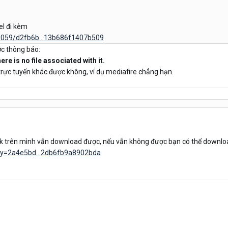
cel đi kèm
79059/d2fb6b...13b686f1407b509
ợc thông báo:
ere is no file associated with it.
 trực tuyến khác được không, ví dụ mediafire chẳng hạn.
 trên mình vẫn download được, nếu vẫn không được bạn có thể download
ey=2a4e5bd...2db6fb9a8902bda