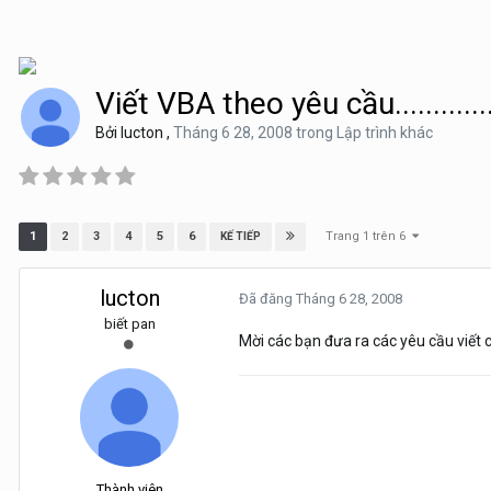
Viết VBA theo yêu cầu............
Bởi
lucton
,
Tháng 6 28, 2008
trong
Lập trình khác
Trang 1 trên 6
1
2
3
4
5
6
KẾ TIẾP
lucton
Đã đăng
Tháng 6 28, 2008
biết pan
Mời các bạn đưa ra các yêu cầu viết
Thành viên