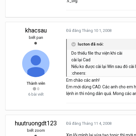
:s_big:
khacsau
Đã đăng
Tháng 10 1, 2008
biết pan
lucton đã nói:
Do thiếu file thư viện khi cài
cài lại Cad
Nếu ko được cài lại Win sau đó cài 
:cheers:
Em chào các anh!
Thành viên
Em mới dùng CAD. Các anh cho em hỏi
0
lệnh in thì nông dân quá. Mong các a
6 bài viết
huutruongdt123
Đã đăng
Tháng 11 4, 2008
biết zoom
Xin lỗi mình lại vừa tạo topic thì mớ