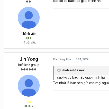
sao ko có bác nào giúp minh hả
Thành viên
1
44 bài viết
Jin Yong
Đã đăng
Tháng 7 14, 2008
biết lệnh group
dvdcad đã nói:
sao ko có bác nào giúp minh hả
Tốt nhất là bạn nên gửi cho mọi ngư
Vip
337