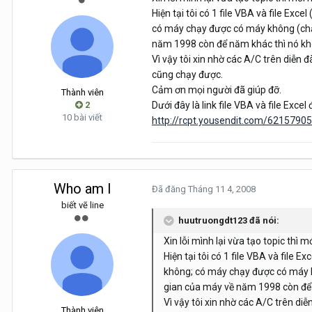
Hiện tại tôi có 1 file VBA và file Exce
có máy chạy được có máy không (chẳng
năm 1998 còn để năm khác thì nó kh
Vì vậy tôi xin nhờ các A/C trên diễn
cũng chạy được.
Cảm ơn mọi người đã giúp đỡ.
Thành viên
2
Dưới đây là link file VBA và file Excel
10 bài viết
http://rcpt.yousendit.com/6215790
Who am I
Đã đăng
Tháng 11 4, 2008
biết vẽ line
huutruongdt123 đã nói:
Xin lỗi mình lại vừa tạo topic thì 
Hiện tại tôi có 1 file VBA và file E
không; có máy chạy được có máy khô
gian của máy về năm 1998 còn để 
Vì vậy tôi xin nhờ các A/C trên d
Thành viên