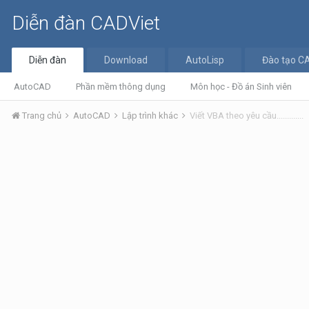
Diễn đàn CADViet
Diễn đàn
Download
AutoLisp
Đào tạo C
AutoCAD
Phần mềm thông dụng
Môn học - Đồ án Sinh viên
Trang chủ
AutoCAD
Lập trình khác
Viết VBA theo yêu cầu.............