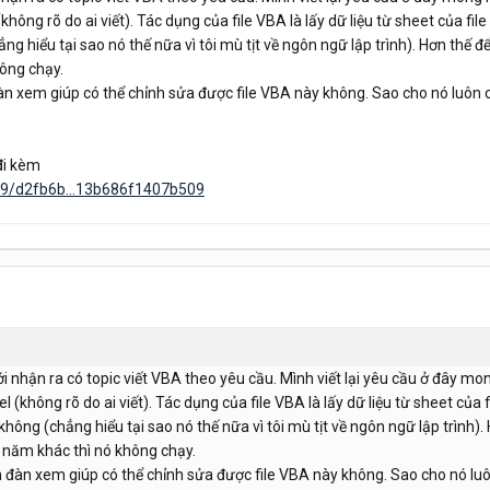
l (không rõ do ai viết). Tác dụng của file VBA là lấy dữ liệu từ sheet của f
 hiểu tại sao nó thế nữa vì tôi mù tịt về ngôn ngữ lập trình). Hơn thế đ
ông chạy.
 đàn xem giúp có thể chỉnh sửa được file VBA này không. Sao cho nó luôn 
 đi kèm
59/d2fb6b...13b686f1407b509
mới nhận ra có topic viết VBA theo yêu cầu. Mình viết lại yêu cầu ở đây m
xcel (không rõ do ai viết). Tác dụng của file VBA là lấy dữ liệu từ sheet của
ng (chẳng hiểu tại sao nó thế nữa vì tôi mù tịt về ngôn ngữ lập trình). 
năm khác thì nó không chạy.
iễn đàn xem giúp có thể chỉnh sửa được file VBA này không. Sao cho nó l