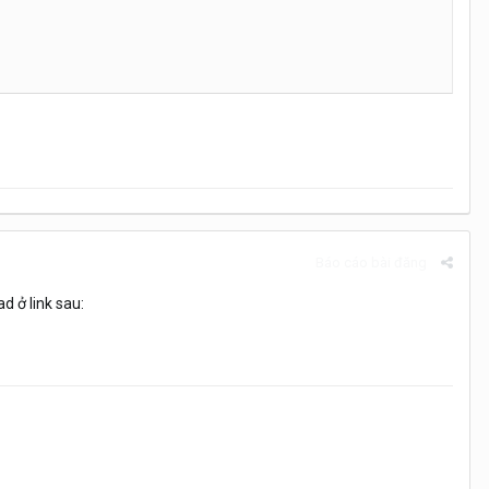
Báo cáo bài đăng
 ở link sau: