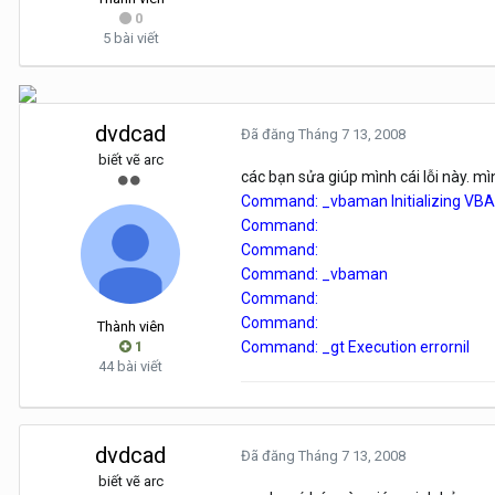
0
5 bài viết
dvdcad
Đã đăng
Tháng 7 13, 2008
biết vẽ arc
các bạn sửa giúp mình cái lỗi này. mì
Command: _vbaman Initializing VBA
Command:
Command:
Command: _vbaman
Command:
Command:
Thành viên
1
Command: _gt Execution errornil
44 bài viết
dvdcad
Đã đăng
Tháng 7 13, 2008
biết vẽ arc