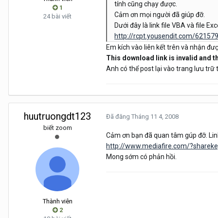
tính cũng chạy được.
1
Cảm ơn mọi người đã giúp đỡ.
24 bài viết
Dưới đây là link file VBA và file Ex
http://rcpt.yousendit.com/6215
Em kích vào liên kết trên và nhận đư
This download link is invalid and th
Anh có thể post lại vào trang lưu trữ
huutruongdt123
Đã đăng
Tháng 11 4, 2008
biết zoom
Cảm ơn bạn đã quan tâm gúp đỡ. Link
http://www.mediafire.com/?sharek
Mong sớm có phản hồi.
Thành viên
2