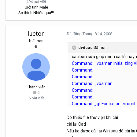
494 bài viết
Giới tính:
Male
Sở thích:
Nhiều quá!!!
lucton
Đã đăng
Tháng 8 14, 2008
biết pan
dvdcad đã nói:
các bạn sửa giúp mình cái lỗi này.
Command: _vbaman Initializing V
Command:
Command:
Command: _vbaman
Thành viên
Command:
0
Command:
5 bài viết
Command: _gt Execution errornil
Do thiếu file thư viện khi cài
cài lại Cad
Nếu ko được cài lại Win sau đó cài lại