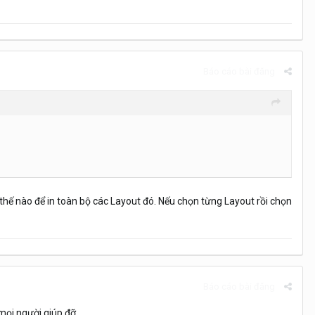
Báo cáo bài đăng
hế nào để in toàn bộ các Layout đó. Nếu chọn từng Layout rồi chọn
Báo cáo bài đăng
 mọi người giúp đỡ.