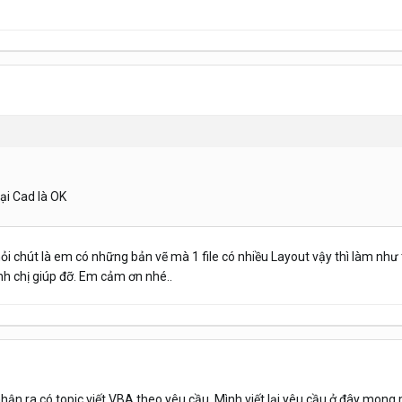
lại Cad là OK
 chút là em có những bản vẽ mà 1 file có nhiều Layout vậy thì làm như t
nh chị giúp đỡ. Em cảm ơn nhé..
i nhận ra có topic viết VBA theo yêu cầu. Mình viết lại yêu cầu ở đây mong