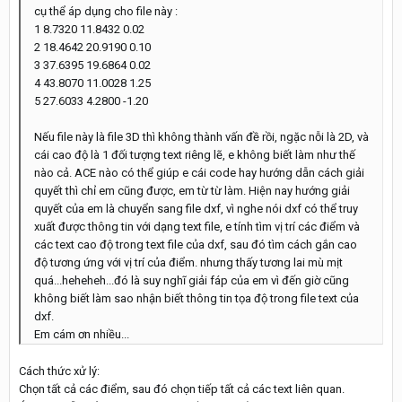
cụ thể áp dụng cho file này :
1 8.7320 11.8432 0.02
2 18.4642 20.9190 0.10
3 37.6395 19.6864 0.02
4 43.8070 11.0028 1.25
5 27.6033 4.2800 -1.20
Nếu file này là file 3D thì không thành vấn đề rồi, ngặc nỗi là 2D, và
cái cao độ là 1 đối tượng text riêng lẽ, e không biết làm như thế
nào cả. ACE nào có thể giúp e cái code hay hướng dẫn cách giải
quyết thì chỉ em cũng được, em từ từ làm. Hiện nay hướng giải
quyết của em là chuyển sang file dxf, vì nghe nói dxf có thể truy
xuất được thông tin với dạng text file, e tính tìm vị trí các điểm và
các text cao độ trong text file của dxf, sau đó tìm cách gắn cao
độ tương ứng với vị trí của điểm. nhưng thấy tương lai mù mịt
quá...heheheh...đó là suy nghĩ giải fáp của em vì đến giờ cũng
không biết làm sao nhận biết thông tin tọa độ trong file text của
dxf.
Em cám ơn nhiều...
Cách thức xử lý:
Chọn tất cả các điểm, sau đó chọn tiếp tất cả các text liên quan.