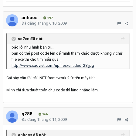
anhcos
197
Đã đăng
Tháng 6 10, 2009
se7en đã nói:
báo lỗi như hình bạn ơi...
bạn có thể post code lên để mình tham khảo được không ? chứ
file exe thì khó tìm hiểu quá...
http://www.cadviet.com/upfiles/untitled_28.jpg
Cái này cần fải cài .NET framework 2.0 trên máy tính.
Mình chỉ đưa thuật toán chứ code thì lằng nhằng lắm.
q288
166
Đã đăng
Tháng 6 11, 2009
anhcos đã nói: