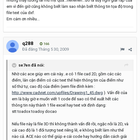
nhưng thấy tương lai mù mịt quá...heheheh...đó là suy nghĩ giải fáp của
em vì đến giờ cũng không biết làm sao nhận biết thông tin tọa độ trong
file text của dxf.
Em cám ơn nhiều...
q288
166
Đã đăng
Tháng 5 30, 2009
se7en đã nói:
Nhờ các ace giúp em cái này...e có 1 file cad 2D, gồm các các
điểm, lân cận điểm có các text thể hiện thông tin của điểm như
số thứ tự, cao độ của điểm (xem file đính kèm :
http://www.cadviet.com/upfiles/Drawing1_45.dwg
). Vấn đề của
em là bây giờ e muốn viết 1 code để sao có thể xuất hết các
thông tin này thành 1 file excel hay text với định dạng:
stt toadox toadoy docao
Nếu file này là file 3D thì không thành vấn đề rồi, ngặc nỗi là 2D, và
cái cao độ là 1 đối tượng text riêng lẽ, e không biết làm như thế
nào cả. ACE nào có thể giúp e cái code hay hướng dẫn cách giải