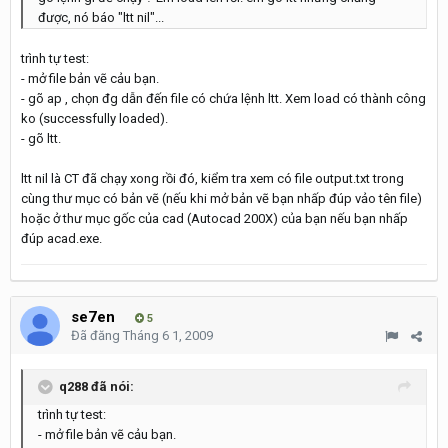
được, nó báo "ltt nil"...
trình tự test:
- mở file bản vẽ cảu bạn.
- gõ ap , chọn đg dẫn đến file có chứa lệnh ltt. Xem load có thành công
ko (successfully loaded).
- gõ ltt.
ltt nil là CT đã chạy xong rồi đó, kiểm tra xem có file output.txt trong
cùng thư mục có bản vẽ (nếu khi mở bản vẽ bạn nhấp đúp vảo tên file)
hoặc ở thư mục gốc của cad (Autocad 200X) của bạn nếu bạn nhấp
đúp acad.exe.
se7en
5
Đã đăng
Tháng 6 1, 2009
q288 đã nói:
trình tự test:
- mở file bản vẽ cảu bạn.