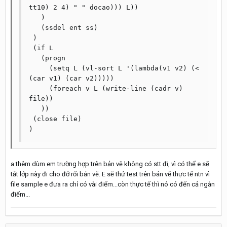
tt10) 2 4) " " docao))) L))

   )

   (ssdel ent ss)	  

 )

 (if L

   (progn

     (setq L (vl-sort L '(lambda(v1 v2) (< 
(car v1) (car v2)))))

     (foreach v L (write-line (cadr v) 
file))

   ))

 (close file)

a thêm dùm em trường hợp trên bản vẽ không có stt đi, vì có thể e sẽ
tắt lớp này đi cho đỡ rối bản vẽ. E sẽ thử test trên bản vẽ thực tế ntn vì
file sample e đưa ra chỉ có vài điểm...còn thực tế thì nó có đến cả ngàn
điểm...