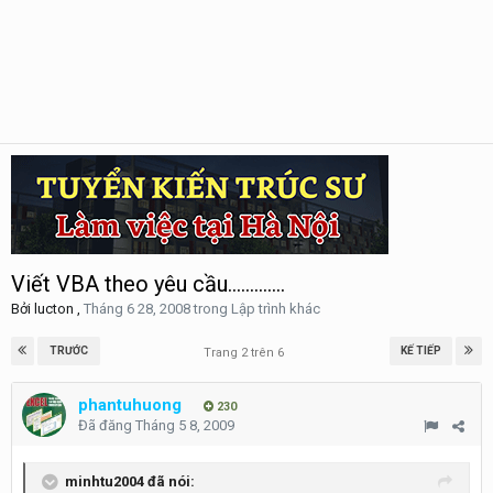
Viết VBA theo yêu cầu.............
Bởi
lucton
,
Tháng 6 28, 2008
trong
Lập trình khác
TRƯỚC
KẾ TIẾP
Trang 2 trên 6
phantuhuong
230
Đã đăng
Tháng 5 8, 2009
minhtu2004 đã nói: