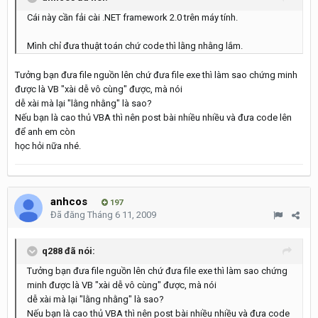
Cái này cần fải cài .NET framework 2.0 trên máy tính.
Mình chỉ đưa thuật toán chứ code thì lằng nhằng lắm.
Tưởng bạn đưa file nguồn lên chứ đưa file exe thì làm sao chứng minh
được là VB "xài dễ vô cùng" được, mà nói
dễ xài mà lại "lằng nhằng" là sao?
Nếu bạn là cao thủ VBA thì nên post bài nhiều nhiều và đưa code lên
để anh em còn
học hỏi nữa nhé.
anhcos
197
Đã đăng
Tháng 6 11, 2009
q288 đã nói:
Tưởng bạn đưa file nguồn lên chứ đưa file exe thì làm sao chứng
minh được là VB "xài dễ vô cùng" được, mà nói
dễ xài mà lại "lằng nhằng" là sao?
Nếu bạn là cao thủ VBA thì nên post bài nhiều nhiều và đưa code