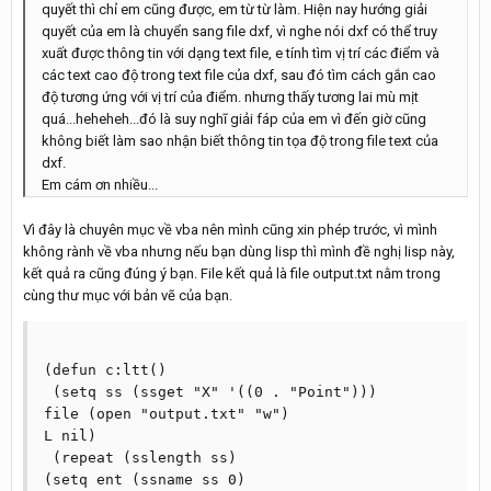
quyết thì chỉ em cũng được, em từ từ làm. Hiện nay hướng giải
quyết của em là chuyển sang file dxf, vì nghe nói dxf có thể truy
xuất được thông tin với dạng text file, e tính tìm vị trí các điểm và
các text cao độ trong text file của dxf, sau đó tìm cách gắn cao
độ tương ứng với vị trí của điểm. nhưng thấy tương lai mù mịt
quá...heheheh...đó là suy nghĩ giải fáp của em vì đến giờ cũng
không biết làm sao nhận biết thông tin tọa độ trong file text của
dxf.
Em cám ơn nhiều...
Vì đây là chuyên mục về vba nên mình cũng xin phép trước, vì mình
không rành về vba nhưng nếu bạn dùng lisp thì mình đề nghị lisp này,
kết quả ra cũng đúng ý bạn. File kết quả là file output.txt nằm trong
cùng thư mục với bản vẽ của bạn.
(defun c:ltt()

 (setq ss (ssget "X" '((0 . "Point")))

file (open "output.txt" "w")

L nil)

 (repeat (sslength ss)

(setq ent (ssname ss 0)
