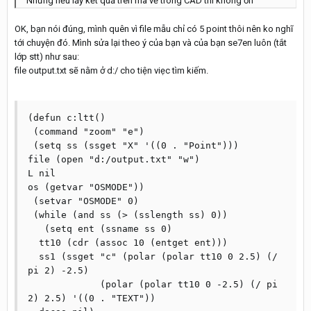
Nhưng nếu lấy kết quả trên mà vẽ trong CAD thì không ổn
OK, bạn nói đúng, mình quên vì file mẫu chỉ có 5 point thôi nên ko nghĩ
tới chuyện đó. Mình sửa lại theo ý của bạn và của bạn se7en luôn (tắt
lớp stt) như sau:
file output.txt sẽ nằm ở d:/ cho tiện viẹc tìm kiếm.
(defun c:ltt()

 (command "zoom" "e")

 (setq ss (ssget "X" '((0 . "Point")))

file (open "d:/output.txt" "w")

L nil

os (getvar "OSMODE"))

 (setvar "OSMODE" 0)

 (while (and ss (> (sslength ss) 0))

   (setq ent (ssname ss 0)

  tt10 (cdr (assoc 10 (entget ent)))

  ss1 (ssget "c" (polar (polar tt10 0 2.5) (/ 
pi 2) -2.5)

	     (polar (polar tt10 0 -2.5) (/ pi 
2) 2.5) '((0 . "TEXT"))
