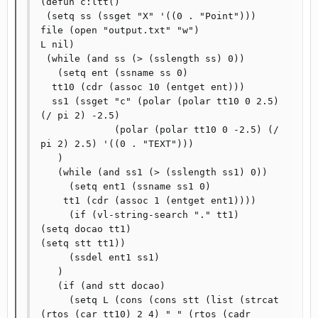
(defun c:ltt()

 (setq ss (ssget "X" '((0 . "Point")))

file (open "output.txt" "w")

L nil)

 (while (and ss (> (sslength ss) 0))

   (setq ent (ssname ss 0)

  tt10 (cdr (assoc 10 (entget ent)))

  ss1 (ssget "c" (polar (polar tt10 0 2.5) 
(/ pi 2) -2.5)

	     (polar (polar tt10 0 -2.5) (/ 
pi 2) 2.5) '((0 . "TEXT")))

   )

   (while (and ss1 (> (sslength ss1) 0))

     (setq ent1 (ssname ss1 0)

    tt1 (cdr (assoc 1 (entget ent1))))

     (if (vl-string-search "." tt1)

(setq docao tt1)

(setq stt tt1))

     (ssdel ent1 ss1)

   )

   (if (and stt docao)

     (setq L (cons (cons stt (list (strcat 
(rtos (car tt10) 2 4) " " (rtos (cadr 