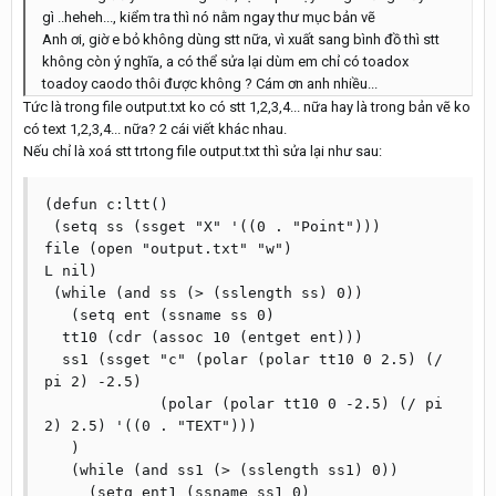
gì ..heheh..., kiểm tra thì nó nằm ngay thư mục bản vẽ
Anh ơi, giờ e bỏ không dùng stt nữa, vì xuất sang bình đồ thì stt
không còn ý nghĩa, a có thể sửa lại dùm em chỉ có toadox
toadoy caodo thôi được không ? Cám ơn anh nhiều...
Tức là trong file output.txt ko có stt 1,2,3,4... nữa hay là trong bản vẽ ko
có text 1,2,3,4... nữa? 2 cái viết khác nhau.
Nếu chỉ là xoá stt trtong file output.txt thì sửa lại như sau:
(defun c:ltt()

 (setq ss (ssget "X" '((0 . "Point")))

file (open "output.txt" "w")

L nil)

 (while (and ss (> (sslength ss) 0))

   (setq ent (ssname ss 0)

  tt10 (cdr (assoc 10 (entget ent)))

  ss1 (ssget "c" (polar (polar tt10 0 2.5) (/ 
pi 2) -2.5)

	     (polar (polar tt10 0 -2.5) (/ pi 
2) 2.5) '((0 . "TEXT")))

   )

   (while (and ss1 (> (sslength ss1) 0))

     (setq ent1 (ssname ss1 0)
