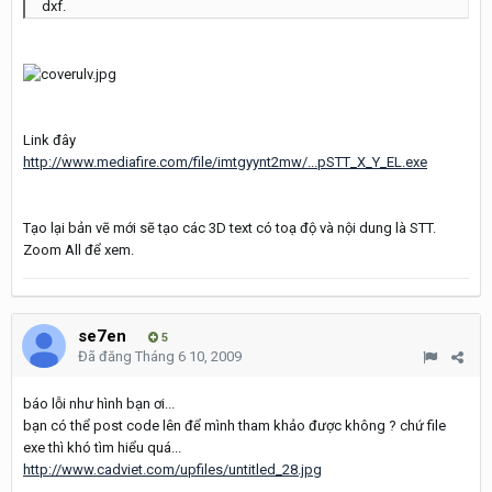
dxf.
Link đây
http://www.mediafire.com/file/imtgyynt2mw/...pSTT_X_Y_EL.exe
Tạo lại bản vẽ mới sẽ tạo các 3D text có toạ độ và nội dung là STT.
Zoom All để xem.
se7en
5
Đã đăng
Tháng 6 10, 2009
báo lỗi như hình bạn ơi...
bạn có thể post code lên để mình tham khảo được không ? chứ file
exe thì khó tìm hiểu quá...
http://www.cadviet.com/upfiles/untitled_28.jpg