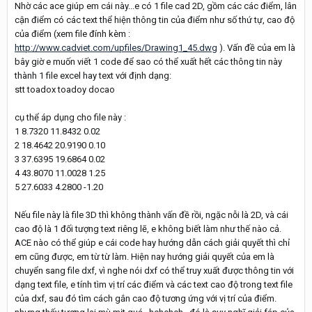
Nhờ các ace giúp em cái này...e có 1 file cad 2D, gồm các các điểm, lân
cận điểm có các text thể hiện thông tin của điểm như số thứ tự, cao độ
của điểm (xem file đính kèm :
http://www.cadviet.com/upfiles/Drawing1_45.dwg
). Vấn đề của em là
bây giờ e muốn viết 1 code để sao có thể xuất hết các thông tin này
thành 1 file excel hay text với định dạng:
stt toadox toadoy docao
cụ thể áp dụng cho file này :
1 8.7320 11.8432 0.02
2 18.4642 20.9190 0.10
3 37.6395 19.6864 0.02
4 43.8070 11.0028 1.25
5 27.6033 4.2800 -1.20
Nếu file này là file 3D thì không thành vấn đề rồi, ngặc nỗi là 2D, và cái
cao độ là 1 đối tượng text riêng lẽ, e không biết làm như thế nào cả.
ACE nào có thể giúp e cái code hay hướng dẫn cách giải quyết thì chỉ
em cũng được, em từ từ làm. Hiện nay hướng giải quyết của em là
chuyển sang file dxf, vì nghe nói dxf có thể truy xuất được thông tin với
dạng text file, e tính tìm vị trí các điểm và các text cao độ trong text file
của dxf, sau đó tìm cách gắn cao độ tương ứng với vị trí của điểm.