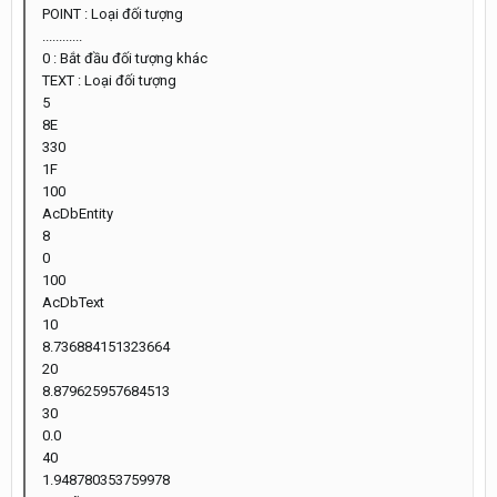
POINT : Loại đối tượng
............
0 : Bắt đầu đối tượng khác
TEXT : Loại đối tượng
5
8E
330
1F
100
AcDbEntity
8
0
100
AcDbText
10
8.736884151323664
20
8.879625957684513
30
0.0
40
1.948780353759978