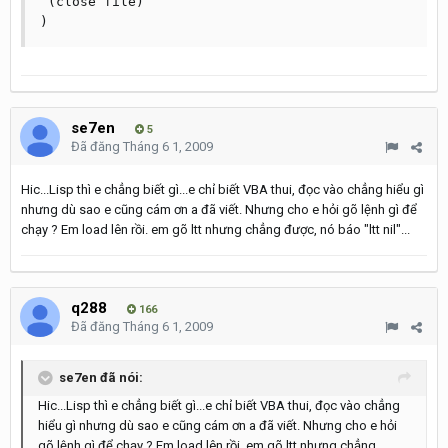
 (close file)

)
se7en
5
Đã đăng
Tháng 6 1, 2009
Hic...Lisp thì e chẳng biết gì...e chỉ biết VBA thui, đọc vào chẳng hiểu gì
nhưng dù sao e cũng cám ơn a đã viết. Nhưng cho e hỏi gõ lệnh gì để
chạy ? Em load lên rồi. em gõ ltt nhưng chẳng được, nó báo "ltt nil"...
q288
166
Đã đăng
Tháng 6 1, 2009
se7en đã nói:
Hic...Lisp thì e chẳng biết gì...e chỉ biết VBA thui, đọc vào chẳng
hiểu gì nhưng dù sao e cũng cám ơn a đã viết. Nhưng cho e hỏi
gõ lệnh gì để chạy ? Em load lên rồi. em gõ ltt nhưng chẳng