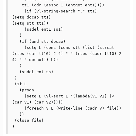
    tt1 (cdr (assoc 1 (entget ent1))))

     (if (vl-string-search "." tt1)

(setq docao tt1)

(setq stt tt1))

     (ssdel ent1 ss1)

   )

   (if (and stt docao)

     (setq L (cons (cons stt (list (strcat 
(rtos (car tt10) 2 4) " " (rtos (cadr tt10) 2 
4) " " docao))) L))

   )

   (ssdel ent ss)	  

 )

 (if L

   (progn

     (setq L (vl-sort L '(lambda(v1 v2) (< 
(car v1) (car v2)))))

     (foreach v L (write-line (cadr v) file))

   ))

 (close file)
