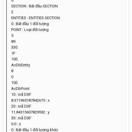
0
SECTION : Bắt đầu SECTION
2
ENTITIES : ENTITIES SECTION
0 : Bắt đầu 1 đối tượng
POINT : Loại đối tượng
5
89
330
1F
100
AcDbEntity
8
0
100
AcDbPoint
10 : mã DXF
8.371965187842675 : x
20 : mã DXF
11.84315607829592 : y
30 : mã DXF
0.0 : z
0 : Bắt đầu 1 đối tượng khác