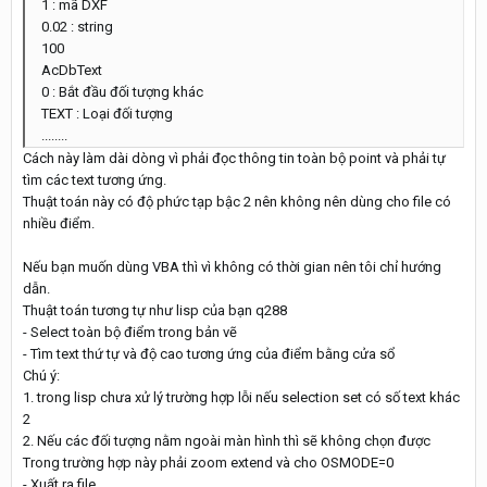
1 : mã DXF
0.02 : string
100
AcDbText
0 : Bắt đầu đối tượng khác
TEXT : Loại đối tượng
........
Cách này làm dài dòng vì phải đọc thông tin toàn bộ point và phải tự
tìm các text tương ứng.
Thuật toán này có độ phức tạp bậc 2 nên không nên dùng cho file có
nhiều điểm.
Nếu bạn muốn dùng VBA thì vì không có thời gian nên tôi chỉ hướng
dẫn.
Thuật toán tương tự như lisp của bạn q288
- Select toàn bộ điểm trong bản vẽ
- Tìm text thứ tự và độ cao tương ứng của điểm bằng cửa sổ
Chú ý:
1. trong lisp chưa xử lý trường hợp lỗi nếu selection set có số text khác
2
2. Nếu các đối tượng nằm ngoài màn hình thì sẽ không chọn được
Trong trường hợp này phải zoom extend và cho OSMODE=0
- Xuất ra file.