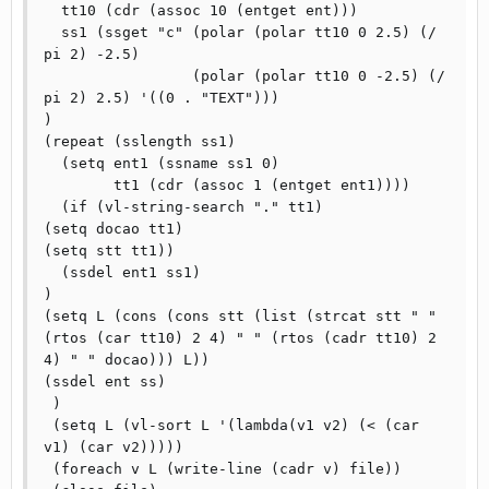
  tt10 (cdr (assoc 10 (entget ent)))

  ss1 (ssget "c" (polar (polar tt10 0 2.5) (/ 
pi 2) -2.5)

		 (polar (polar tt10 0 -2.5) (/ 
pi 2) 2.5) '((0 . "TEXT")))

)

(repeat (sslength ss1)

  (setq ent1 (ssname ss1 0)

	tt1 (cdr (assoc 1 (entget ent1))))

  (if (vl-string-search "." tt1)

(setq docao tt1)

(setq stt tt1))

  (ssdel ent1 ss1)

)

(setq L (cons (cons stt (list (strcat stt " " 
(rtos (car tt10) 2 4) " " (rtos (cadr tt10) 2 
4) " " docao))) L))

(ssdel ent ss)	  

 )

 (setq L (vl-sort L '(lambda(v1 v2) (< (car 
v1) (car v2)))))

 (foreach v L (write-line (cadr v) file))
