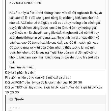
5 27.6033 4.2800 -1.20
Nếu file này là file 3D thì không thành vấn đề rồi, ngặc nỗi là 2D, và
cái cao độ là 1 đối tượng text riêng lẽ, e không biết làm như thế
nào cả. ACE nào có thể giúp e cái code hay hướng dẫn cách giải
quyết thì chỉ em cũng được, em từ từ làm. Hiện nay hướng giải
quyết của em là chuyển sang file dxf, vì nghe nói dxf có thể truy
xuất được thông tin với dạng text file, e tính tìm vị trí các điểm và
các text cao độ trong text file của dxf, sau đó tìm cách gắn cao
độ tương ứng với vị trí của điểm. nhưng thấy tương lai mù mịt
quá...heheheh...đó là suy nghĩ giải fáp của em vì đến giờ cũng
không biết làm sao nhận biết thông tin tọa độ trong file text của
dxf.
Em cám ơn nhiều...
Đây là 1 phần file dxf
File gồm nhiều dòng xen kẽ là mã dxf và giá trị
Đối với POINT cần lấy tọa độ là giá trị dxf của 10, 20, 30
Đối với TEXT cần lấy string là giá trị dxf của 1. Tọa độ là giá trị dxf của
10, 20, 30
Quote
.............