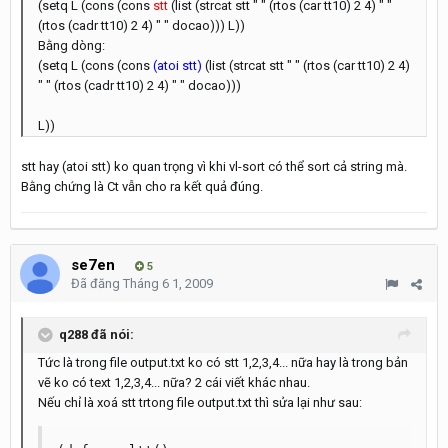
(setq L (cons (cons
stt
(list (strcat stt " " (rtos (car tt10) 2 4) " "
(rtos (cadr tt10) 2 4) " " docao))) L))
Bằng dòng:
(setq L (cons (cons
(atoi stt)
(list (strcat stt " " (rtos (car tt10) 2 4)
" " (rtos (cadr tt10) 2 4) " " docao)))
L))
stt hay (atoi stt) ko quan trọng vì khi vl-sort có thể sort cả string mà.
Bằng chứng là Ct vẫn cho ra kết quả đúng.
se7en
5
Đã đăng
Tháng 6 1, 2009
q288 đã nói:
Tức là trong file output.txt ko có stt 1,2,3,4... nữa hay là trong bản
vẽ ko có text 1,2,3,4... nữa? 2 cái viết khác nhau.
Nếu chỉ là xoá stt trtong file output.txt thì sửa lại như sau: