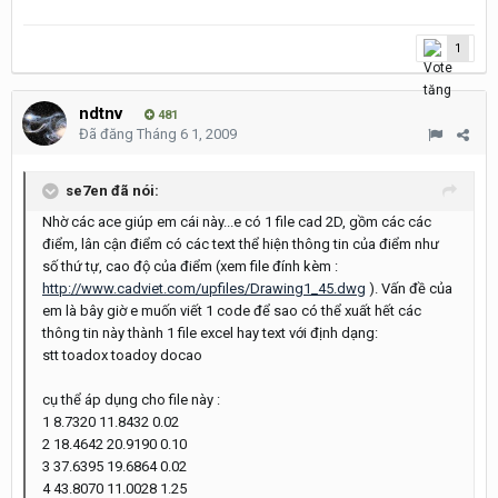
1
ndtnv
481
Đã đăng
Tháng 6 1, 2009
se7en đã nói:
Nhờ các ace giúp em cái này...e có 1 file cad 2D, gồm các các
điểm, lân cận điểm có các text thể hiện thông tin của điểm như
số thứ tự, cao độ của điểm (xem file đính kèm :
http://www.cadviet.com/upfiles/Drawing1_45.dwg
). Vấn đề của
em là bây giờ e muốn viết 1 code để sao có thể xuất hết các
thông tin này thành 1 file excel hay text với định dạng:
stt toadox toadoy docao
cụ thể áp dụng cho file này :
1 8.7320 11.8432 0.02
2 18.4642 20.9190 0.10
3 37.6395 19.6864 0.02
4 43.8070 11.0028 1.25