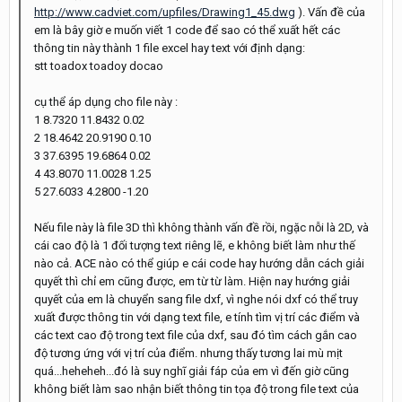
http://www.cadviet.com/upfiles/Drawing1_45.dwg
). Vấn đề của
em là bây giờ e muốn viết 1 code để sao có thể xuất hết các
thông tin này thành 1 file excel hay text với định dạng:
stt toadox toadoy docao
cụ thể áp dụng cho file này :
1 8.7320 11.8432 0.02
2 18.4642 20.9190 0.10
3 37.6395 19.6864 0.02
4 43.8070 11.0028 1.25
5 27.6033 4.2800 -1.20
Nếu file này là file 3D thì không thành vấn đề rồi, ngặc nỗi là 2D, và
cái cao độ là 1 đối tượng text riêng lẽ, e không biết làm như thế
nào cả. ACE nào có thể giúp e cái code hay hướng dẫn cách giải
quyết thì chỉ em cũng được, em từ từ làm. Hiện nay hướng giải
quyết của em là chuyển sang file dxf, vì nghe nói dxf có thể truy
xuất được thông tin với dạng text file, e tính tìm vị trí các điểm và
các text cao độ trong text file của dxf, sau đó tìm cách gắn cao
độ tương ứng với vị trí của điểm. nhưng thấy tương lai mù mịt
quá...heheheh...đó là suy nghĩ giải fáp của em vì đến giờ cũng
không biết làm sao nhận biết thông tin tọa độ trong file text của