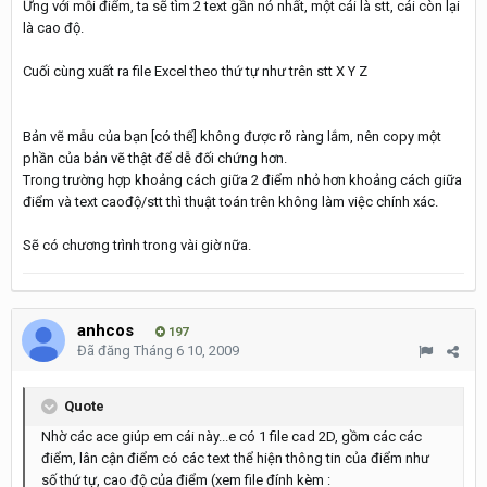
Ứng với mỗi điểm, ta sẽ tìm 2 text gần nó nhất, một cái là stt, cái còn lại
là cao độ.
Cuối cùng xuất ra file Excel theo thứ tự như trên stt X Y Z
Bản vẽ mẫu của bạn [có thể] không được rõ ràng lắm, nên copy một
phần của bản vẽ thật để dễ đối chứng hơn.
Trong trường hợp khoảng cách giữa 2 điểm nhỏ hơn khoảng cách giữa
điểm và text caođộ/stt thì thuật toán trên không làm việc chính xác.
Sẽ có chương trình trong vài giờ nữa.
anhcos
197
Đã đăng
Tháng 6 10, 2009
Quote
Nhờ các ace giúp em cái này...e có 1 file cad 2D, gồm các các
điểm, lân cận điểm có các text thể hiện thông tin của điểm như
số thứ tự, cao độ của điểm (xem file đính kèm :