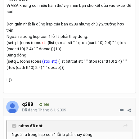
Vì VBA không có nhiều hàm thư viện nên bạn cho kết qủa vào excel để
sort
Đơn giản nhất là dùng lisp của bạn q288 nhưng chú ý 2 trường hợp
trên.
Ngoài ra trong lisp còn 1 lỗi là phải thay dòng:
(setq L (cons (cons
stt
(list (strcat stt " " (rtos (car tt10) 2 4) " " (rtos
(cadr tt10) 2 4) " " docao))) L))
Bằng dòng:
(setq L (cons (cons
(atoi stt)
(list (strcat stt " " (rtos (car tt10) 2 4) " "
(rtos (cadr tt10) 2 4) " " docao)))
L))
q288
166
Đã đăng
Tháng 6 1, 2009
ndtnv đã nói:
Ngoài ra trong lisp còn 1 lỗi là phải thay dòng: