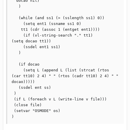
  docao nil)

   )

   (while (and ss1 (> (sslength ss1) 0))

     (setq ent1 (ssname ss1 0)

    tt1 (cdr (assoc 1 (entget ent1))))

     (if (vl-string-search "." tt1)

(setq docao tt1))

     (ssdel ent1 ss1)

   )

   (if docao

     (setq L (append L (list (strcat (rtos 
(car tt10) 2 4) " " (rtos (cadr tt10) 2 4) " " 
docao)))))

   (ssdel ent ss)	  

 )

 (if L (foreach v L (write-line v file)))

 (close file)

 (setvar "OSMODE" os)
