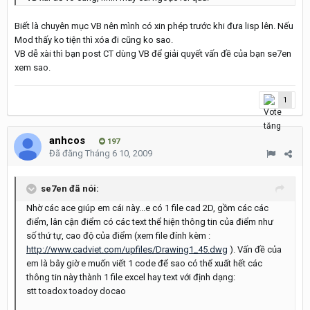
Biết là chuyên mục VB nên mình có xin phép trước khi đưa lisp lên. Nếu
Mod thấy ko tiện thì xóa đi cũng ko sao.
VB dễ xài thì bạn post CT dùng VB để giải quyết vấn đề của bạn se7en
xem sao.
1
anhcos
197
Đã đăng
Tháng 6 10, 2009
se7en đã nói:
Nhờ các ace giúp em cái này...e có 1 file cad 2D, gồm các các
điểm, lân cận điểm có các text thể hiện thông tin của điểm như
số thứ tự, cao độ của điểm (xem file đính kèm :
http://www.cadviet.com/upfiles/Drawing1_45.dwg
). Vấn đề của
em là bây giờ e muốn viết 1 code để sao có thể xuất hết các
thông tin này thành 1 file excel hay text với định dạng:
stt toadox toadoy docao