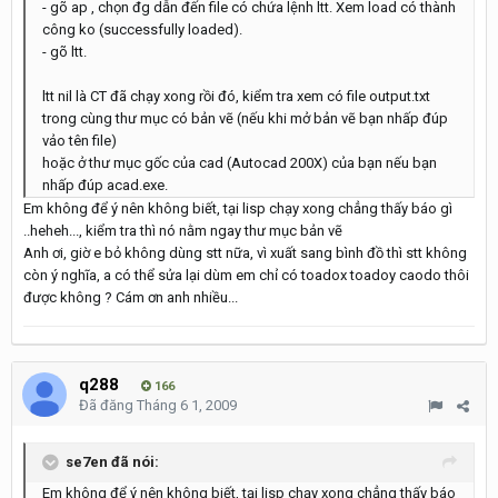
- gõ ap , chọn đg dẫn đến file có chứa lệnh ltt. Xem load có thành
công ko (successfully loaded).
- gõ ltt.
ltt nil là CT đã chạy xong rồi đó, kiểm tra xem có file output.txt
trong cùng thư mục có bản vẽ (nếu khi mở bản vẽ bạn nhấp đúp
vảo tên file)
hoặc ở thư mục gốc của cad (Autocad 200X) của bạn nếu bạn
nhấp đúp acad.exe.
Em không để ý nên không biết, tại lisp chạy xong chẳng thấy báo gì
..heheh..., kiểm tra thì nó nằm ngay thư mục bản vẽ
Anh ơi, giờ e bỏ không dùng stt nữa, vì xuất sang bình đồ thì stt không
còn ý nghĩa, a có thể sửa lại dùm em chỉ có toadox toadoy caodo thôi
được không ? Cám ơn anh nhiều...
q288
166
Đã đăng
Tháng 6 1, 2009
se7en đã nói:
Em không để ý nên không biết, tại lisp chạy xong chẳng thấy báo